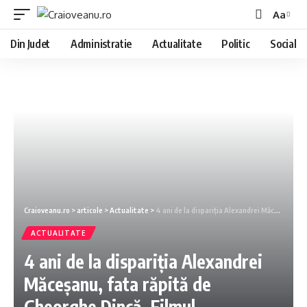
Aa
Din Judet
Administratie
Actualitate
Politic
Social
Craioveanu.ro
>
articole
>
Actualitate
>
4 ani de la dispariția Alexandrei Măceșanu, fata răpită de Gheorghe Dincă. Filmul evenimentelor care au revoltat toată țara
ACTUALITATE
4 ani de la dispariția Alexandrei
Măceșanu, fata răpită de
Gheorghe Dincă. Filmul