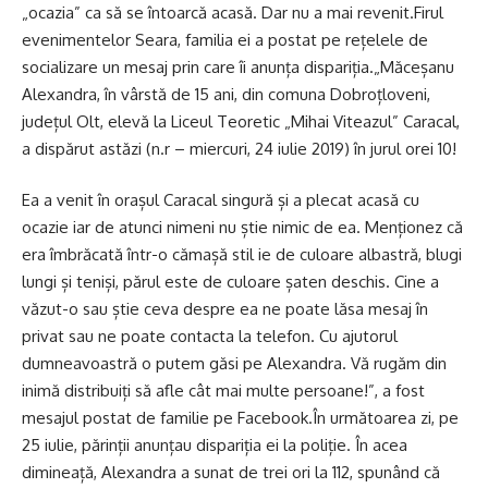
„ocazia” ca să se întoarcă acasă. Dar nu a mai revenit.Firul
evenimentelor Seara, familia ei a postat pe rețelele de
socializare un mesaj prin care îi anunța dispariția.„Măceșanu
Alexandra, în vârstă de 15 ani, din comuna Dobroțloveni,
județul Olt, elevă la Liceul Teoretic „Mihai Viteazul” Caracal,
a dispărut astăzi (n.r – miercuri, 24 iulie 2019) în jurul orei 10!
Ea a venit în orașul Caracal singură și a plecat acasă cu
ocazie iar de atunci nimeni nu știe nimic de ea. Menționez că
era îmbrăcată într-o cămașă stil ie de culoare albastră, blugi
lungi și teniși, părul este de culoare șaten deschis. Cine a
văzut-o sau știe ceva despre ea ne poate lăsa mesaj în
privat sau ne poate contacta la telefon. Cu ajutorul
dumneavoastră o putem găsi pe Alexandra. Vă rugăm din
inimă distribuiți să afle cât mai multe persoane!”, a fost
mesajul postat de familie pe Facebook.În următoarea zi, pe
25 iulie, părinții anunțau dispariția ei la poliție. În acea
dimineață, Alexandra a sunat de trei ori la 112, spunând că