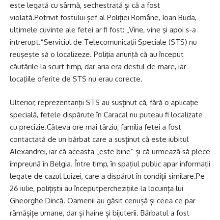
este legată cu sârmă, sechestrată și că a fost
violată.Potrivit fostului șef al Poliției Române, Ioan Buda,
ultimele cuvinte ale fetei ar fi fost: „Vine, vine şi apoi s-a
întrerupt.”Serviciul de Telecomunicaţii Speciale (STS) nu
reuşeşte să o localizeze. Poliţia anunţă că au început
căutările la scurt timp, dar aria era destul de mare, iar
locaţiile oferite de STS nu erau corecte.
Ulterior, reprezentanții STS au susținut că, fără o aplicaţie
specială, fetele dispărute în Caracal nu puteau fi localizate
cu precizie.Câteva ore mai târziu, familia fetei a fost
contactată de un bărbat care a susținut că este iubitul
Alexandrei, iar că aceasta „este bine” și că urmează să plece
împreună în Belgia. Între timp, în spațiul public apar informații
legate de cazul Luizei, care a dispărut în condiții similare.Pe
26 iulie, polițiștii au începutperchezițiile la locuința lui
Gheorghe Dincă. Oamenii au găsit cenușă și ceea ce par
rămășițe umane, dar și haine și bijuterii. Bărbatul a fost