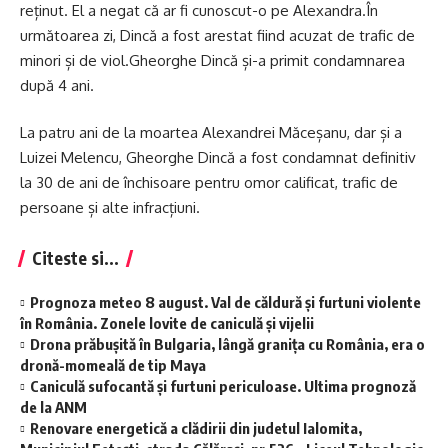
reținut. El a negat că ar fi cunoscut-o pe Alexandra.În
următoarea zi, Dincă a fost arestat fiind acuzat de trafic de
minori și de viol.Gheorghe Dincă și-a primit condamnarea
după 4 ani.
La patru ani de la moartea Alexandrei Măceșanu, dar și a
Luizei Melencu, Gheorghe Dincă a fost condamnat definitiv
la 30 de ani de închisoare pentru omor calificat, trafic de
persoane și alte infracțiuni.
Citeste si...
Prognoza meteo 8 august. Val de căldură și furtuni violente
în România. Zonele lovite de caniculă și vijelii
Drona prăbușită în Bulgaria, lângă granița cu România, era o
dronă-momeală de tip Maya
Caniculă sufocantă și furtuni periculoase. Ultima prognoză
de la ANM
Renovare energetică a clădirii din judetul Ialomita,