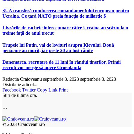
SUA transferă conducerea comandamentului european pentru
Ucraina. Ce țară NATO preia funcția de miliarde $
Livrările de rachete interceptoare către Ucraina au scăzut la o
treime față de anul trecut
Trupele lui Putin, val de lovituri asupra Kievului. Două
persoane au murit, iar peste 20 au fost rănite
Danemarca, recrutare de 11 luni în rândul tinerilor. Primii
recruți vor merge să apere Groenlanda
Redactia Craioveanu
septembrie 3, 2023
septembrie 3, 2023
Distribuie articol...
Facebook
Twitter
Copy Link
Print
Stiri de ultima ora.
…
© 2023 Craioveanu.ro