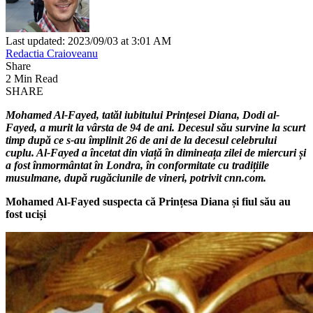
Last updated: 2023/09/03 at 3:01 AM
Redactia Craioveanu
Share
2 Min Read
SHARE
Mohamed Al-Fayed, tatăl iubitului Prințesei Diana, Dodi al-
Fayed, a murit la vârsta de 94 de ani. Decesul său survine la scurt
timp după ce s-au împlinit 26 de ani de la decesul celebrului
cuplu. Al-Fayed a încetat din viață în dimineața zilei de miercuri și
a fost înmormântat în Londra, în conformitate cu tradițiile
musulmane, după rugăciunile de vineri, potrivit cnn.com.
Mohamed Al-Fayed suspecta că Prințesa Diana și fiul său au
fost uciși