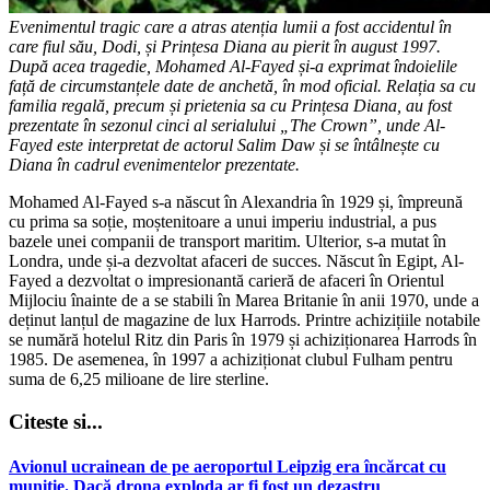
Evenimentul tragic care a atras atenția lumii a fost accidentul în
care fiul său, Dodi, și Prințesa Diana au pierit în august 1997.
După acea tragedie, Mohamed Al-Fayed și-a exprimat îndoielile
față de circumstanțele date de anchetă, în mod oficial. Relația sa cu
familia regală, precum și prietenia sa cu Prințesa Diana, au fost
prezentate în sezonul cinci al serialului „The Crown”, unde Al-
Fayed este interpretat de actorul Salim Daw și se întâlnește cu
Diana în cadrul evenimentelor prezentate.
Mohamed Al-Fayed s-a născut în Alexandria în 1929 și, împreună
cu prima sa soție, moștenitoare a unui imperiu industrial, a pus
bazele unei companii de transport maritim. Ulterior, s-a mutat în
Londra, unde și-a dezvoltat afaceri de succes. Născut în Egipt, Al-
Fayed a dezvoltat o impresionantă carieră de afaceri în Orientul
Mijlociu înainte de a se stabili în Marea Britanie în anii 1970, unde a
deținut lanțul de magazine de lux Harrods. Printre achizițiile notabile
se numără hotelul Ritz din Paris în 1979 și achiziționarea Harrods în
1985. De asemenea, în 1997 a achiziționat clubul Fulham pentru
suma de 6,25 milioane de lire sterline.
Citeste si...
Avionul ucrainean de pe aeroportul Leipzig era încărcat cu
muniție. Dacă drona exploda ar fi fost un dezastru