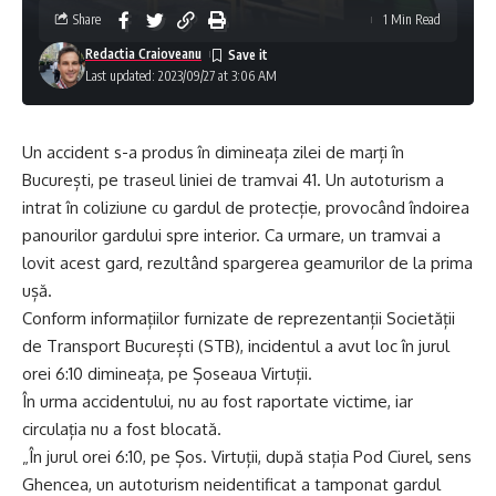
Share
1 Min Read
Redactia Craioveanu
Last updated: 2023/09/27 at 3:06 AM
Un accident s-a produs în dimineața zilei de marți în
București, pe traseul liniei de tramvai 41. Un autoturism a
intrat în coliziune cu gardul de protecție, provocând îndoirea
panourilor gardului spre interior. Ca urmare, un tramvai a
lovit acest gard, rezultând spargerea geamurilor de la prima
ușă.
Conform informațiilor furnizate de reprezentanții Societății
de Transport București (STB), incidentul a avut loc în jurul
orei 6:10 dimineața, pe Șoseaua Virtuții.
În urma accidentului, nu au fost raportate victime, iar
circulația nu a fost blocată.
„În jurul orei 6:10, pe Șos. Virtuții, după stația Pod Ciurel, sens
Ghencea, un autoturism neidentificat a tamponat gardul