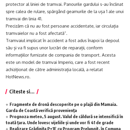
protector al liniei de tramvai. Panourile gardului s-au înclinat
spre calea de rulare, spărgând geamurile de la ușa 1 ale unui
tramvai din linia 41.
Precizăm că nu au fost persoane accidentate, iar circulația
tramvaielor nu a fost afectată”.
Tramvaiul implicat în accident a fost adus înapoi la depoul
său și va fi supus unor lucrări de reparații, conform
informațiilor furnizate de compania de transport. Acesta
este un model de tramvai Imperio, care a fost recent
achiziționat de către administrația locală, a relatat
HotNews.ro.
Citeste si...
Fragmente de dronă descoperite pe o plajă din Mamaia.
Garda de Coastă verifică proveniența
Prognoza meteo, 5 august. Valul de căldură se intensifică în
toată țara. Unde lovesc vijeliile și unde vor fi 41 de grade
Realizare Grădinița P+1E cu Program Prelungit, în Comuna