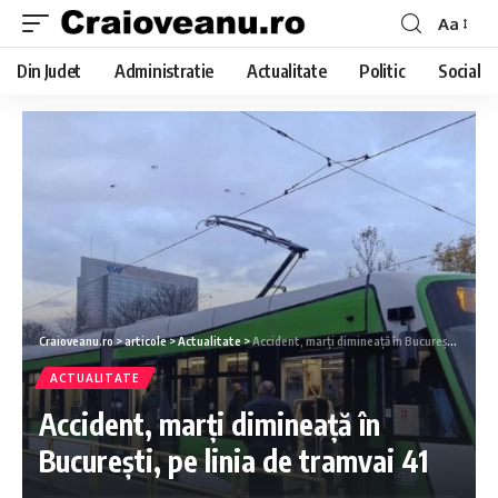
Aa
Din Judet
Administratie
Actualitate
Politic
Social
Craioveanu.ro
>
articole
>
Actualitate
>
Accident, marți dimineață în București, pe linia de tramvai 41
ACTUALITATE
Accident, marți dimineață în
București, pe linia de tramvai 41