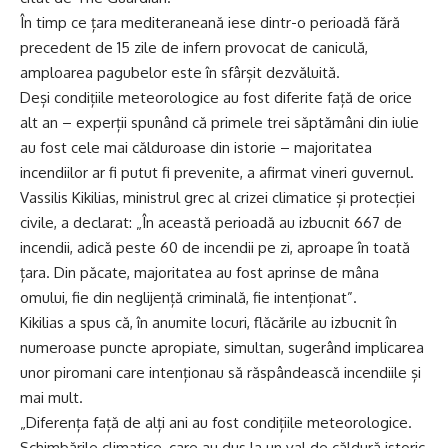
În timp ce țara mediteraneană iese dintr-o perioadă fără
precedent de 15 zile de infern provocat de caniculă,
amploarea pagubelor este în sfârșit dezvăluită.
Deși condițiile meteorologice au fost diferite față de orice
alt an – experții spunând că primele trei săptămâni din iulie
au fost cele mai călduroase din istorie – majoritatea
incendiilor ar fi putut fi prevenite, a afirmat vineri guvernul.
Vassilis Kikilias, ministrul grec al crizei climatice și protecției
civile, a declarat: „În această perioadă au izbucnit 667 de
incendii, adică peste 60 de incendii pe zi, aproape în toată
țara. Din păcate, majoritatea au fost aprinse de mâna
omului, fie din neglijență criminală, fie intenționat”.
Kikilias a spus că, în anumite locuri, flăcările au izbucnit în
numeroase puncte apropiate, simultan, sugerând implicarea
unor piromani care intenționau să răspândească incendiile și
mai mult.
„Diferența față de alți ani au fost condițiile meteorologice.
Schimbările climatice, care au dus la un val de căldură istoric