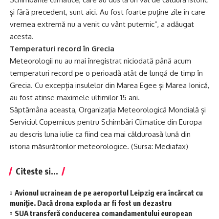
și fără precedent, sunt aici. Au fost foarte puține zile în care
vremea extremă nu a venit cu vânt puternic”, a adăugat
acesta.
Temperaturi record în Grecia
Meteorologii nu au mai înregistrat niciodată până acum
temperaturi record pe o perioadă atât de lungă de timp în
Grecia. Cu excepția insulelor din Marea Egee și Marea Ionică,
au fost atinse maximele ultimilor 15 ani.
Săptămâna aceasta, Organizația Meteorologică Mondială și
Serviciul Copernicus pentru Schimbări Climatice din Europa
au descris luna iulie ca fiind cea mai călduroasă lună din
istoria măsurătorilor meteorologice. (Sursa: Mediafax)
Citeste si...
Avionul ucrainean de pe aeroportul Leipzig era încărcat cu
muniție. Dacă drona exploda ar fi fost un dezastru
SUA transferă conducerea comandamentului european