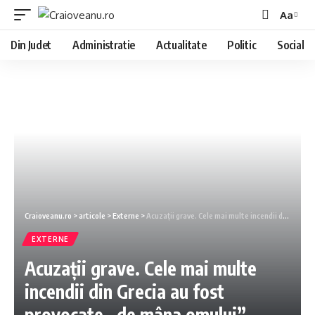
Aa
Din Judet
Administratie
Actualitate
Politic
Social
Craioveanu.ro
>
articole
>
Externe
>
Acuzații grave. Cele mai multe incendii din Grecia au fost provocate „de mâna omului”
EXTERNE
Acuzații grave. Cele mai multe
incendii din Grecia au fost
provocate „de mâna omului”