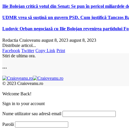
Ilie Bolojan critică votul din Senat: Se pun în pericol miliarde
UDMR vrea să susţină un guvern PSD. Cum justifică Tanczos Bar
Ludovic Orban negociază cu Ilie Bolojan revenirea partidului For
Redactia Craioveanu
august 8, 2023
august 8, 2023
Distribuie articol...
Facebook
Twitter
Copy Link
Print
Stiri de ultima ora.
…
© 2023 Craioveanu.ro
Welcome Back!
Sign in to your account
Nume utilizator sau adresă email
Parolă