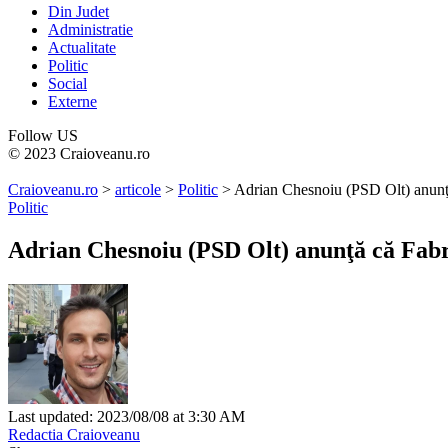
Din Judet
Administratie
Actualitate
Politic
Social
Externe
Follow US
© 2023 Craioveanu.ro
Craioveanu.ro
>
articole
>
Politic
>
Adrian Chesnoiu (PSD Olt) anunţă
Politic
Adrian Chesnoiu (PSD Olt) anunţă că Fabri
Last updated: 2023/08/08 at 3:30 AM
Redactia Craioveanu