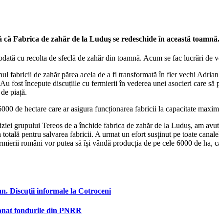
ă că Fabrica de zahăr de la Luduş se redeschide în această toamnă
dată cu recolta de sfeclă de zahăr din toamnă. Acum se fac lucrări de veri
nul fabricii de zahăr părea acela de a fi transformată în fier vechi Adri
Au fost începute discuțiile cu fermierii în vederea unei asocieri care să
de piață.
6000 de hectare care ar asigura funcționarea fabricii la capacitate maxim
ciziei grupului Tereos de a închide fabrica de zahăr de la Luduș, am avut 
totală pentru salvarea fabricii. A urmat un efort susținut pe toate cana
mierii români vor putea să își vândă producția de pe cele 6000 de ha, ca
n. Discuţii informale la Cotroceni
ionat fondurile din PNRR