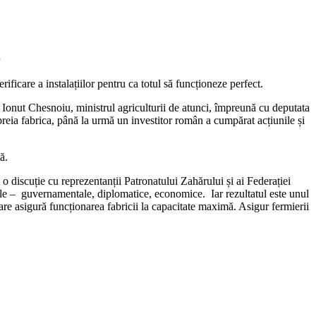
.
ficare a instalațiilor pentru ca totul să funcționeze perfect.
an Ionut Chesnoiu, ministrul agriculturii de atunci, împreună cu deputata
 preia fabrica, până la urmă un investitor român a cumpărat acțiunile și
ă.
o discuție cu reprezentanții Patronatului Zahărului și ai Federației
lele – guvernamentale, diplomatice, economice. Iar rezultatul este unul
re asigură funcționarea fabricii la capacitate maximă. Asigur fermierii