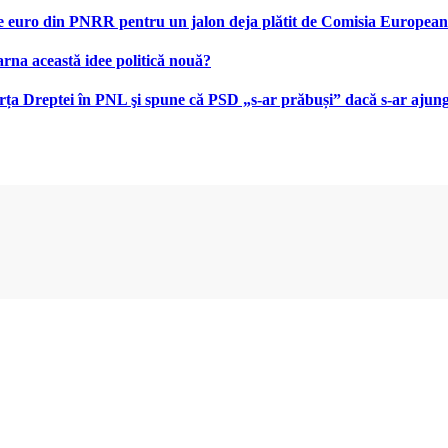
le de euro din PNRR pentru un jalon deja plătit de Comisia Europea
na această idee politică nouă?
ța Dreptei în PNL şi spune că PSD „s-ar prăbuși” dacă s-ar ajunge