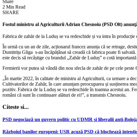
Share
2 Min Read
SHARE
Fostul ministru al Agriculturii Adrian Chesnoiu (PSD Olt) anunţ
Fabrica de zahăr de la Luduș se va redeschide și va intra în producție o
În urmă cu un an de zile, acționarul francez anunța că se retrage, desti
Dumitrița Gliga s-au încăpățânat să creadă că fabrica poate fi salvată. 
este decis să recâștige cu brandul „Zahăr de Luduș” o cotă importantă 
Fermierii vor putea să vândă din nou sfecla de zahăr de pe cele peste 
„În martie 2022, în calitate de ministru al Agriculturii, ca urmare a de
Cultivatorilor de Zahăr, în care anunțam preocuparea și susținerea mea 
pozitiv. Fabrica de la Luduș se va redeschide în toamna acestui an. Fer
români că sunt în continuare alături de ei!”, a transmis Chesnoiu.
Citeste si...
PSD negociază un guvern politic cu UDMR şi liberalii anti-Boloja
Războiul banilor europeni: USR acuză PSD că blochează intenț