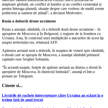
amploare globală, un conflict al lumilor și un conflict existențial și
pentru întreaga planetă, situație despre care vorbesc de multă vreme
politicieni și oameni de știință”, a declarat Medvedev.
Rusia a doborât drone ucrainene
Rusia a anunţat, sâmbătă, că a doborât două drone ucrainene – în
apropiere de Moscova şi în Belgorod, o regiune de la frontiera cu
Ucraina. Asta, în contextul unei multiplicări a atacurilor de acest tip
asupra teritoriului rus, relatează AFP.
Apărarea aeriană rusă a doborât, în noaptea de voneri spre sâmbătă,
o dronă care se apropia de Moscova, a anunţat sâmbătă primarul
capitalei ruse Serghei Sobianin.
”În această noapte, forţele de apărare aeriană au distrus o dronă în
apropiere de Moscova, în districtul Istrinskii”, anunţă el într-o
postare pe Telegram.
Citeste si...
Livrările de rachete interceptoare către Ucraina au scăzut la o
treime față de anul trecut