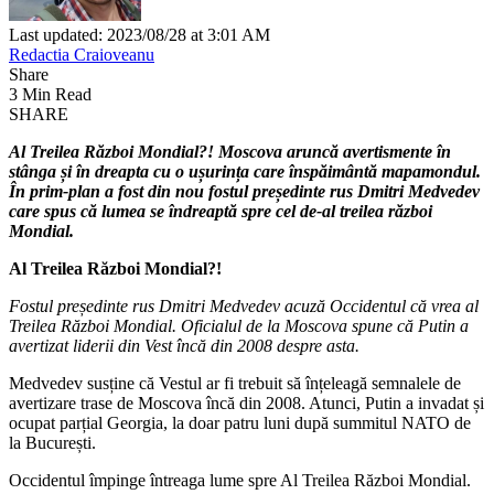
Last updated: 2023/08/28 at 3:01 AM
Redactia Craioveanu
Share
3 Min Read
SHARE
Al Treilea Război Mondial?! Moscova aruncă avertismente în
stânga și în dreapta cu o ușurința care înspăimântă mapamondul.
În prim-plan a fost din nou fostul președinte rus Dmitri Medvedev
care spus că lumea se îndreaptă spre cel de-al treilea război
Mondial.
Al Treilea Război Mondial?!
Fostul președinte rus Dmitri Medvedev acuză Occidentul că vrea al
Treilea Război Mondial. Oficialul de la Moscova spune că Putin a
avertizat liderii din Vest încă din 2008 despre asta.
Medvedev susține că Vestul ar fi trebuit să înțeleagă semnalele de
avertizare trase de Moscova încă din 2008. Atunci, Putin a invadat și
ocupat parțial Georgia, la doar patru luni după summitul NATO de
la București.
Occidentul împinge întreaga lume spre Al Treilea Război Mondial.