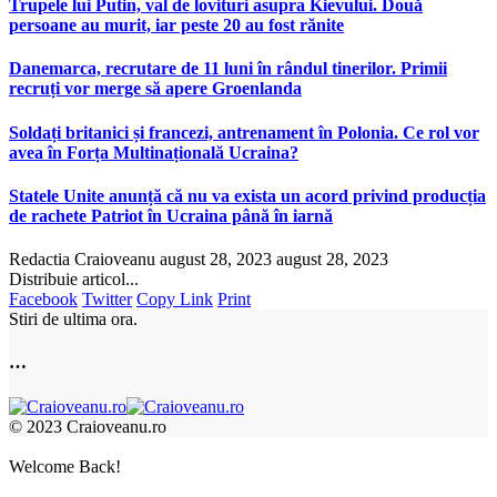
Trupele lui Putin, val de lovituri asupra Kievului. Două
persoane au murit, iar peste 20 au fost rănite
Danemarca, recrutare de 11 luni în rândul tinerilor. Primii
recruți vor merge să apere Groenlanda
Soldați britanici și francezi, antrenament în Polonia. Ce rol vor
avea în Forța Multinațională Ucraina?
Statele Unite anunță că nu va exista un acord privind producția
de rachete Patriot în Ucraina până în iarnă
Redactia Craioveanu
august 28, 2023
august 28, 2023
Distribuie articol...
Facebook
Twitter
Copy Link
Print
Stiri de ultima ora.
…
© 2023 Craioveanu.ro
Welcome Back!