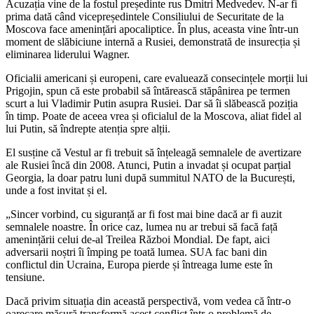
Acuzația vine de la fostul președinte rus Dmitri Medvedev. N-ar fi
prima dată când vicepreședintele Consiliului de Securitate de la
Moscova face amenințări apocaliptice. În plus, aceasta vine într-un
moment de slăbiciune internă a Rusiei, demonstrată de insurecția și
eliminarea liderului Wagner.
Oficialii americani și europeni, care evaluează consecințele morții lui
Prigojin, spun că este probabil să întărească stăpânirea pe termen
scurt a lui Vladimir Putin asupra Rusiei. Dar să îi slăbească poziția
în timp. Poate de aceea vrea și oficialul de la Moscova, aliat fidel al
lui Putin, să îndrepte atenția spre alții.
El susține că Vestul ar fi trebuit să înțeleagă semnalele de avertizare
ale Rusiei încă din 2008. Atunci, Putin a invadat și ocupat parțial
Georgia, la doar patru luni după summitul NATO de la București,
unde a fost invitat și el.
„Sincer vorbind, cu siguranță ar fi fost mai bine dacă ar fi auzit
semnalele noastre. În orice caz, lumea nu ar trebui să facă față
amenințării celui de-al Treilea Război Mondial. De fapt, aici
adversarii noștri îi împing pe toată lumea. SUA fac bani din
conflictul din Ucraina, Europa pierde și întreaga lume este în
tensiune.
Dacă privim situația din această perspectivă, vom vedea că într-o
oarecare măsură transformă acest conflict într-o problemă de