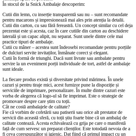
În stocul de la Snick Ambalaje descoperim:
Cutii din lemn, cu inserție transparentă sau nu – sunt recomandate
pentru macarons și impresionează mai ales prin atenția la detalii.
Cutii din carton, cu sau fără fereastră. Un concept similar cu cel deja
prezentat este și acesta, caz în care cutiile din carton au deschidere
laterală și un capac alipit, nu separat. Sunt unele dintre cele mai
practice tipuri de ambalaje.
Cutii cu mâner – acestea sunt îndeosebi recomandate pentru porțiile
de dulciuri servite invitaților, înmânate corect și elegant.
Cutii în formă de triunghi. Dacă sunt livrate sau ambalate pentru
servire la un eveniment porții individuale de tort, astfel de ambalaje
sunt ideale.
La fiecare produs există și diversitate privind mărimea. În unele
cazuri și pentru tiraje mici, acest furnizor pune la dispoziție și
serviciile de imprimare, personalizare. În multe dintre cazuri este
vorba de alegerea că logo-ul să fie imprimat. Este o strategie de
promovare despre care știm cu toții.
Cât ne costă ambalajele de calitate?
Fie că vorbim de cofetării sau patiserii sau orice alt prestator de
servicii din această sferă, cu toții știu foarte bine că un ambalaj de
calitate contează. Acesta echivalează cu grija pe care o manifestă
față de cum servesc un preparat clienților. Este totodată nevoia de a
fi ceva corespunzător și igienic. Dat fiind că primul impact cu un