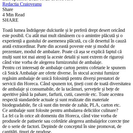
Redactia Craioveanu
Share
4 Min Read
SHARE
Toată lumea îndrăgește dulciurile și le preferă drept desert oricând
este posibil. Cu atât mai mult rămânem cu o amintire plăcută și o
experiență a gustului de asemenea plăcută, cu cât desertul în cauză
arată extraordinar. Parte din această poveste este și modul de
prezentare, modul de ambalare. Poate că așa se explică faptul că
mulți sunt tot mai atenți la aceste detalii și sunt extrem de riguroși
când vine vorba de alegerea furnizorului de ambalaje.
Pentru cei interesați de ambalaje carton pentru cofetarie le spunem
că Snick Ambalaje are oferte diverse. În stocul acestui furnizor
regăsim ambalaje de unică folosință pentru diverși prestatori de
servicii din Horeca. Când spunem tot, țineți cont de toată diversitatea
de ambalaje și consumabile, de la tacâmuri, șervețele și bețe de
aperitive până la pahare, farfurii, cutii, caserole etc. Toate acestea
respectă standardele actuale și sunt realizate din materiale
biodegradabile, fie că sunt din trestie de zahăr, PLA, carton etc.
Ce ambalaje sunt folosite pentru ambalarea deliciilor culinare?
La fel ca în orice alt domeniu din Horeca, când vine vorba de
produsele de patiserie sau cofetărie alegerea ambalajelor corecte ține
de o serie de factori. Depinde de conceptul în sine promovat, de
cantități, tipuri de produse.