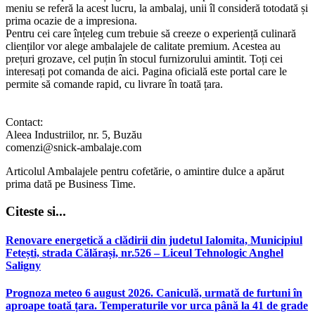
meniu se referă la acest lucru, la ambalaj, unii îl consideră totodată și
prima ocazie de a impresiona.
Pentru cei care înțeleg cum trebuie să creeze o experiență culinară
clienților vor alege ambalajele de calitate premium. Acestea au
prețuri grozave, cel puțin în stocul furnizorului amintit. Toți cei
interesați pot comanda de aici. Pagina oficială este portal care le
permite să comande rapid, cu livrare în toată țara.
Contact:
Aleea Industriilor, nr. 5, Buzău
comenzi@snick-ambalaje.com
Articolul Ambalajele pentru cofetărie, o amintire dulce a apărut
prima dată pe Business Time.
Citeste si...
Renovare energetică a clădirii din judetul Ialomita, Municipiul
Fetești, strada Călărași, nr.526 – Liceul Tehnologic Anghel
Saligny
Prognoza meteo 6 august 2026. Caniculă, urmată de furtuni în
aproape toată țara. Temperaturile vor urca până la 41 de grade