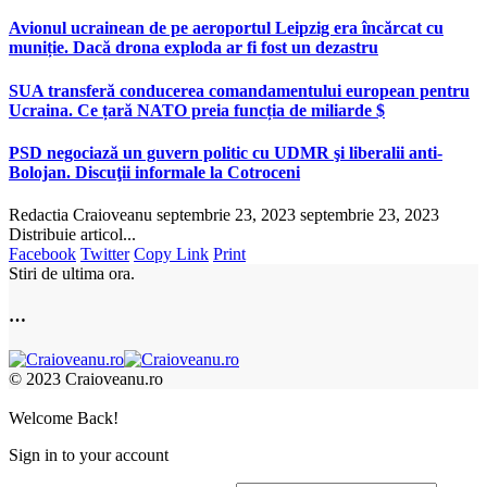
Avionul ucrainean de pe aeroportul Leipzig era încărcat cu
muniție. Dacă drona exploda ar fi fost un dezastru
SUA transferă conducerea comandamentului european pentru
Ucraina. Ce țară NATO preia funcția de miliarde $
PSD negociază un guvern politic cu UDMR şi liberalii anti-
Bolojan. Discuţii informale la Cotroceni
Redactia Craioveanu
septembrie 23, 2023
septembrie 23, 2023
Distribuie articol...
Facebook
Twitter
Copy Link
Print
Stiri de ultima ora.
…
© 2023 Craioveanu.ro
Welcome Back!
Sign in to your account