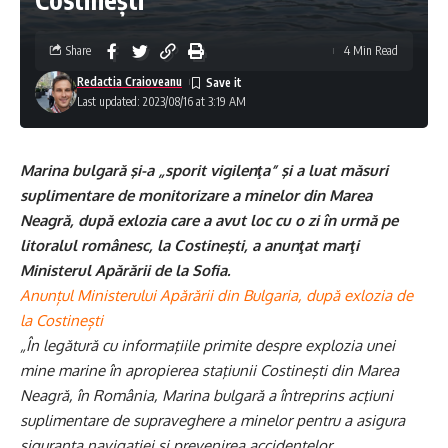
Share
4 Min Read
Redactia Craioveanu
Last updated: 2023/08/16 at 3:19 AM
Marina bulgară şi-a „sporit vigilenţa” şi a luat măsuri
suplimentare de monitorizare a minelor din Marea
Neagră, după exlozia care a avut loc cu o zi în urmă pe
litoralul românesc, la Costineşti, a anunţat marţi
Ministerul Apărării de la Sofia.
Anunțul Ministerului Apărării din Bulgaria, după exlozia de
la Costinești
„În legătură cu informaţiile primite despre explozia unei
mine marine în apropierea staţiunii Costineşti din Marea
Neagră, în România, Marina bulgară a întreprins acţiuni
suplimentare de supraveghere a minelor pentru a asigura
siguranţa navigaţiei şi prevenirea accidentelor.