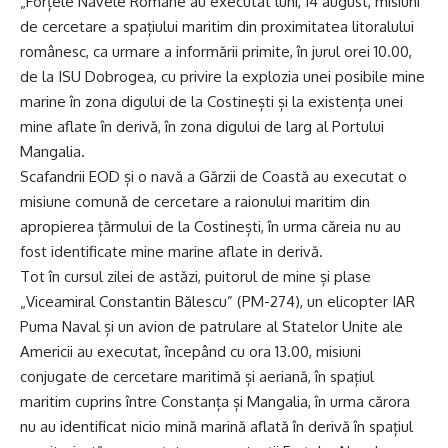
„Forțele Navele Române au executat luni, 14 august, misiuni
de cercetare a spațiului maritim din proximitatea litoralului
românesc, ca urmare a informării primite, în jurul orei 10.00,
de la ISU Dobrogea, cu privire la explozia unei posibile mine
marine în zona digului de la Costinești și la existența unei
mine aflate în derivă, în zona digului de larg al Portului
Mangalia.
Scafandrii EOD și o navă a Gărzii de Coastă au executat o
misiune comună de cercetare a raionului maritim din
apropierea țărmului de la Costinești, în urma căreia nu au
fost identificate mine marine aflate in derivă.
Tot în cursul zilei de astăzi, puitorul de mine și plase
„Viceamiral Constantin Bălescu” (PM-274), un elicopter IAR
Puma Naval și un avion de patrulare al Statelor Unite ale
Americii au executat, începând cu ora 13.00, misiuni
conjugate de cercetare maritimă și aeriană, în spațiul
maritim cuprins între Constanța și Mangalia, în urma cărora
nu au identificat nicio mină marină aflată în derivă în spațiul