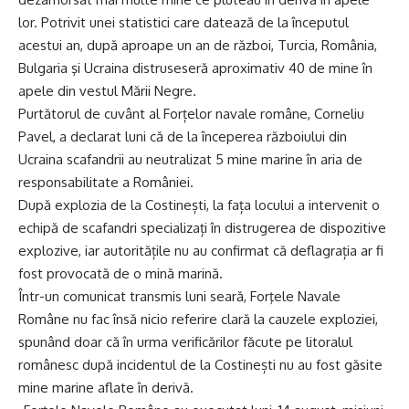
lor. Potrivit unei statistici care datează de la începutul
acestui an, după aproape un an de război, Turcia, România,
Bulgaria şi Ucraina distruseseră aproximativ 40 de mine în
apele din vestul Mării Negre.
Purtătorul de cuvânt al Forțelor navale române, Corneliu
Pavel, a declarat luni că de la începerea războiului din
Ucraina scafandrii au neutralizat 5 mine marine în aria de
responsabilitate a României.
După explozia de la Costinești, la fața locului a intervenit o
echipă de scafandri specializați în distrugerea de dispozitive
explozive, iar autoritățile nu au confirmat că deflagrația ar fi
fost provocată de o mină marină.
Într-un comunicat transmis luni seară, Forţele Navale
Române nu fac însă nicio referire clară la cauzele exploziei,
spunând doar că în urma verificărilor făcute pe litoralul
românesc după incidentul de la Costinești nu au fost găsite
mine marine aflate în derivă.