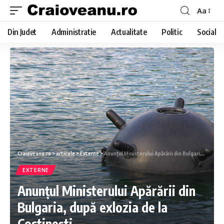
Aa
Din Judet
Administratie
Actualitate
Politic
Social
Craioveanu.ro
>
articole
>
Externe
>
Anunțul Ministerului Apărării din Bulgaria, după exlozia de la Costinești
EXTERNE
Anunțul Ministerului Apărării din
Bulgaria, după exlozia de la
Costinești