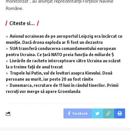
monitorizat”, au anunțat reprezentanții Forțelor Navele
Române.
Citeste si...
Avionul ucrainean de pe aeroportul Leipzig era încărcat cu
muniție. Dacă drona exploda ar fi fost un dezastru
SUA transferă conducerea comandamentului european
pentru Ucraina. Ce țară NATO preia funcția de miliarde $
Livrările de rachete interceptoare către Ucraina au scăzut
la o treime față de anul trecut
Trupele lui Putin, val de lovituri asupra Kievului. Două
persoane au murit, iar peste 20 au fost rănite
Danemarca, recrutare de 11 luni în rândul tinerilor. Primii
recruți vor merge să apere Groenlanda
Facebook