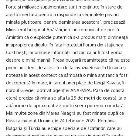
Forţe şi mijloace suplimentare sunt menţinute în stare de
alertă imediată pentru a răspunde la semnalele privind
minele plutitoare, pentru deminarea acestora”, precizează
Ministerul bulgar al Apărării, într-un comunicat de presă.
Amintim că o explozie puternică s-a produs marţi dimineaţă
în apropierea digului, în faţa Hotelului Forum din staţiunea
Costineşti, iar primele informații indicau că ar fi fost vorba
despre o mină marină. Presa bulgară reaminteşte că nu este
primul incident de acest fel de la invazia Rusiei în Ucraina şi
notează în acest context că sâmbătă o mină antitanc a fost
descoperită în mare, în largul unei plaje de lângă Kavala, în
nordul Greciei, potrivit agenţiei ANA-MPA. Paza de coastă
elenă preciza că mina se afla la 25 de metri de coastă, la o
adâncime de aproximativ 2 metri şi era puternic corodată.
Mai multe zone din Marea Neagră au fost minate după ce
Rusia a invadat Ucraina, în 24 februarie 2022. România,
Bulgaria şi Turcia au echipe speciale de scafandri care au
dezamorsat mai multe mine ce pluteau în derivă în apele