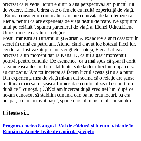
precizat că el vede lucrurile dintr-o altă perspectivă.Din punctul lui
de vedere, Elena Udrea este o femeie cu multă experiență de viață.
„Eu mă consider un om matur care are ce învăţa de la o femeie ca
Elena, pentru că are experienţă de viaţă destul de mare. Ne sprijinim
unul pe celălalt”, spunea partenerul de viață al Elenei Udrea.Elena
Udrea nu este căsătorită religios
Fostul ministru al Turismului și Adrian Alexandrov s-ar fi căsătorit în
secret în urmă cu patru ani. Atunci când a avut loc botezul fiicei lor,
cei doi au fost văzuți purtând verighete.Totuși, Elena Udrea a
precizat la un moment dat, la Kanal D, că nu a găsit momentul
potrivit pentru cununie. De asemenea, ea a mai spus că și-ar fi dorit
să-și unească destinul cu tatăl fetiței sale la doar trei luni după ce s-
au cunoscut.”Am tot încercat să facem lucrul acesta și nu s-a putut.
Din experiența mea de viață mi-am dat seama că o relație are șanse
mult mai mari să reușească frumos dacă o oficializezi la scurt timp
după ce îl cunoști. (…)Noi am încercat după vreo trei luni după ce
ne-am cunoscut să stabilim cununia dar, ba nu erau locuri, ba era
ocupat, ba nu am avut nași”, spunea fostul ministru al Turismului.
Citeste si...
Prognoza meteo 8 august. Val de căldură și furtuni violente în
România. Zonele lovite de caniculă și vijelii