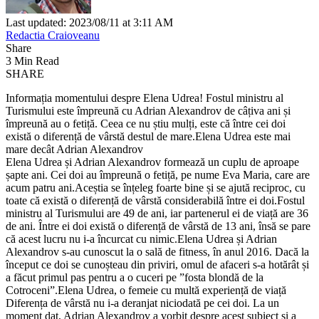
Last updated: 2023/08/11 at 3:11 AM
Redactia Craioveanu
Share
3 Min Read
SHARE
Informația momentului despre Elena Udrea! Fostul ministru al
Turismului este împreună cu Adrian Alexandrov de câțiva ani și
împreună au o fetiță. Ceea ce nu știu mulți, este că între cei doi
există o diferență de vârstă destul de mare.Elena Udrea este mai
mare decât Adrian Alexandrov
Elena Udrea și Adrian Alexandrov formează un cuplu de aproape
șapte ani. Cei doi au împreună o fetiță, pe nume Eva Maria, care are
acum patru ani.Aceștia se înțeleg foarte bine și se ajută reciproc, cu
toate că există o diferență de vârstă considerabilă între ei doi.Fostul
ministru al Turismului are 49 de ani, iar partenerul ei de viață are 36
de ani. Între ei doi există o diferență de vârstă de 13 ani, însă se pare
că acest lucru nu i-a încurcat cu nimic.Elena Udrea și Adrian
Alexandrov s-au cunoscut la o sală de fitness, în anul 2016. Dacă la
început ce doi se cunoșteau din priviri, omul de afaceri s-a hotărât și
a făcut primul pas pentru a o cuceri pe ”fosta blondă de la
Cotroceni”.Elena Udrea, o femeie cu multă experiență de viață
Diferența de vârstă nu i-a deranjat niciodată pe cei doi. La un
moment dat, Adrian Alexandrov a vorbit despre acest subiect și a