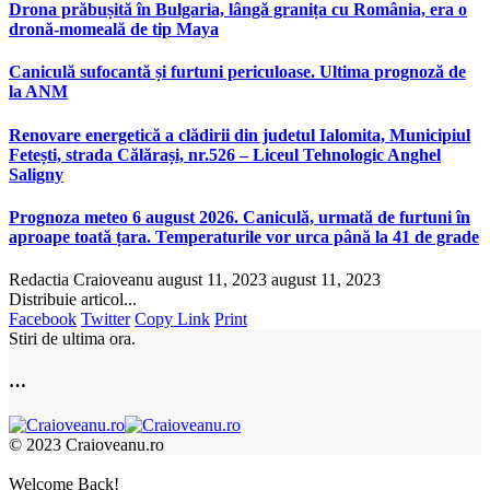
Drona prăbușită în Bulgaria, lângă granița cu România, era o
dronă-momeală de tip Maya
Caniculă sufocantă și furtuni periculoase. Ultima prognoză de
la ANM
Renovare energetică a clădirii din judetul Ialomita, Municipiul
Fetești, strada Călărași, nr.526 – Liceul Tehnologic Anghel
Saligny
Prognoza meteo 6 august 2026. Caniculă, urmată de furtuni în
aproape toată țara. Temperaturile vor urca până la 41 de grade
Redactia Craioveanu
august 11, 2023
august 11, 2023
Distribuie articol...
Facebook
Twitter
Copy Link
Print
Stiri de ultima ora.
…
© 2023 Craioveanu.ro
Welcome Back!