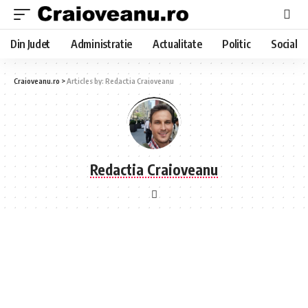
Din Judet
Administratie
Actualitate
Politic
Social
Craioveanu.ro
>
Articles by: Redactia Craioveanu
Redactia Craioveanu