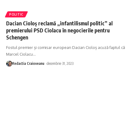
POLITIC
Dacian Cioloș reclamă „infantilismul politic” al
premierului PSD Ciolacu în negocierile pentru
Schengen
Fostul premier și comisar european Dacian Cioloș acuză faptul că
Marcel Ciolacu
…
Redactia Craioveanu
decembrie 31, 2023