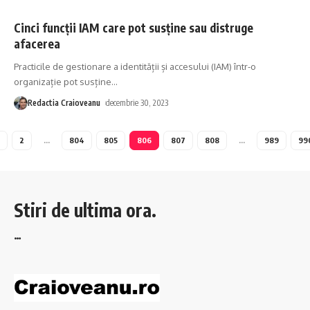
Cinci funcții IAM care pot susține sau distruge
afacerea
Practicile de gestionare a identității și accesului (IAM) într-o
organizație pot susține
…
Redactia Craioveanu
decembrie 30, 2023
2
…
804
805
806
807
808
…
989
99
Stiri de ultima ora.
…