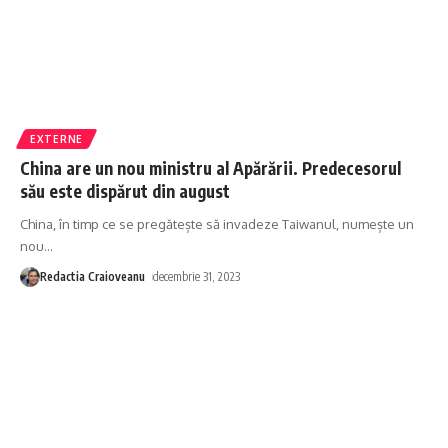
EXTERNE
China are un nou ministru al Apărării. Predecesorul
său este dispărut din august
China, în timp ce se pregătește să invadeze Taiwanul, numește un
nou
…
Redactia Craioveanu
decembrie 31, 2023