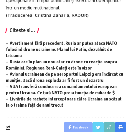
operaționale în timpul planificării și executării operațiunilor
într-un mediu multinațional.
(Traducerea: Cristina Zaharia, RADOR)
Citeste si...
Avertisment fără precedent. Rusia ar putea ataca NATO
folosind drone ucrainene. Planul lui Putin, dezvăluit de
Lituania
Rusia are în plan un nou atac cu drone cu reacție asupra
României. Regiunea Reni-Galați este în vizor
Avionul ucrainean de pe aeroportul Leipzig era încărcat cu
muniție. Dacă drona exploda ar fi fost un dezastru
SUA transferă conducerea comandamentului european
pentru Ucraina. Ce țară NATO preia funcția de miliarde $
Livrările de rachete interceptoare către Ucraina au scăzut
la o treime față de anul trecut
Facebook