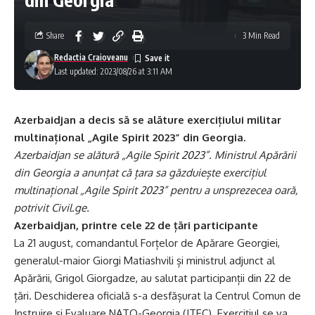
Share
3 Min Read
Redactia Craioveanu
Last updated: 2023/08/26 at 3:11 AM
Azerbaidjan a decis să se alăture exercițiului militar
multinațional „Agile Spirit 2023” din Georgia.
Azerbaidjan se alătură „Agile Spirit 2023”. Ministrul Apărării
din Georgia a anunțat că țara sa găzduiește exercițiul
multinațional „Agile Spirit 2023” pentru a unsprezecea oară,
potrivit Civil.ge.
Azerbaidjan, printre cele 22 de țări participante
La 21 august, comandantul Forțelor de Apărare Georgiei,
generalul-maior Giorgi Matiashvili și ministrul adjunct al
Apărării, Grigol Giorgadze, au salutat participanții din 22 de
țări. Deschiderea oficială s-a desfășurat la Centrul Comun de
Instruire și Evaluare NATO-Georgia (JTEC). Exercițiul se va