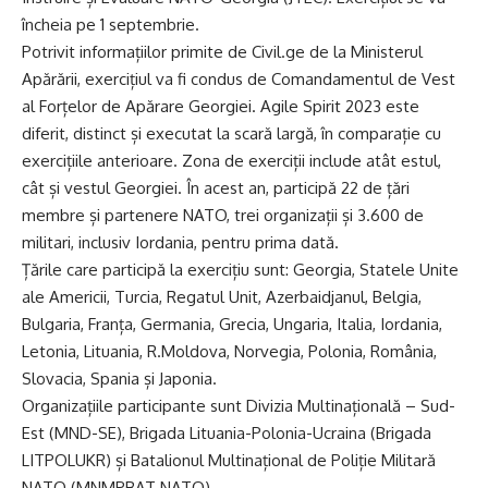
încheia pe 1 septembrie.
Potrivit informațiilor primite de Civil.ge de la Ministerul
Apărării, exercițiul va fi condus de Comandamentul de Vest
al Forțelor de Apărare Georgiei. Agile Spirit 2023 este
diferit, distinct și executat la scară largă, în comparație cu
exercițiile anterioare. Zona de exerciții include atât estul,
cât și vestul Georgiei. În acest an, participă 22 de țări
membre și partenere NATO, trei organizații și 3.600 de
militari, inclusiv Iordania, pentru prima dată.
Țările care participă la exercițiu sunt: ​​Georgia, Statele Unite
ale Americii, Turcia, Regatul Unit, Azerbaidjanul, Belgia,
Bulgaria, Franța, Germania, Grecia, Ungaria, Italia, Iordania,
Letonia, Lituania, R.Moldova, Norvegia, Polonia, România,
Slovacia, Spania și Japonia.
Organizațiile participante sunt Divizia Multinațională – Sud-
Est (MND-SE), Brigada Lituania-Polonia-Ucraina (Brigada
LITPOLUKR) și Batalionul Multinațional de Poliție Militară
NATO (MNMPBAT NATO).