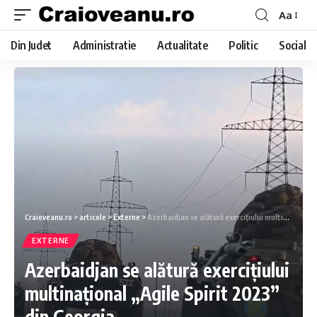
Aa
Din Judet
Administratie
Actualitate
Politic
Social
Craioveanu.ro
>
articole
>
Externe
>
Azerbaidjan se alătură exercițiului multinațional „Agile Spirit 2023” din Georgia
EXTERNE
Azerbaidjan se alătură exercițiului
multinațional „Agile Spirit 2023”
din Georgia