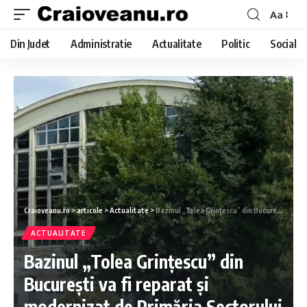
Aa
Din Judet
Administratie
Actualitate
Politic
Social
Craioveanu.ro
>
articole
>
Actualitate
>
Bazinul „Tolea Grințescu” din București va fi reparat și modernizat de Primăria Sectorului 1
ACTUALITATE
Bazinul „Tolea Grințescu” din
București va fi reparat și
modernizat de Primăria Sectorului