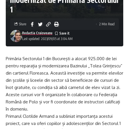
1
Share
2 Min Read
Redactia Craioveanu
Last updated: 2023/09/05 at 3:04 AM
Primăria Sectorului 1 din București a alocat 925.000 de lei
pentru reparația și modernizarea Bazinului „Tolea Grințescu”
din cartierul Floreasca. Această investiție va permite elevilor
din școlile și liceele din sector să beneficieze de cursuri de
înot gratuite, cu condiția să aibă carnetul de elev vizat la zi.
Aceste cursuri vor fi organizate în colaborare cu Federația
Română de Polo și vor fi coordonate de instructori calificați
în domeniu.
Primarul Clotilde Armand a subliniat importanța acestui
proiect, care va oferi copiilor și adolescenților din Sectorul 1