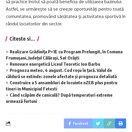
să practice înotul să poată beneficia de utilizarea bazinului.
Astfel, se urmărește să se creeze oportunități pentru toată
comunitatea, promovând sănătatea și activitatea sportivă în
rândul locuitorilor din sector.
Citeste si...
Realizare Grădinița P+1E cu Program Prelungit, în Comuna
Frumușani, Județul Călărași, Sat Orăști
Renovare energetică Liceul Teoretic Ion Barbu
Prognoza meteo, 4 august. Cod roșu în țară. Valul de
căldură se extinde: zonele afectate și prognoza detaliată
Construire a 5 ansambluri de locuinte nZEB plus pentru
tineri in Municipiul Fetesti
Când scăpăm de caniculă? După temperaturi extreme
urmează furtuni
Facebook