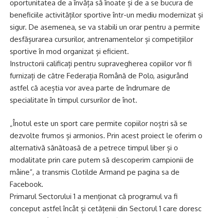
oportunitatea de a învăța să înoate și de a se bucura de
beneficiile activităților sportive într-un mediu modernizat și
sigur. De asemenea, se va stabili un orar pentru a permite
desfășurarea cursurilor, antrenamentelor și competițiilor
sportive în mod organizat și eficient.
Instructorii calificați pentru supravegherea copiilor vor fi
furnizați de către Federația Română de Polo, asigurând
astfel că aceștia vor avea parte de îndrumare de
specialitate în timpul cursurilor de înot.
„Înotul este un sport care permite copiilor noștri să se
dezvolte frumos și armonios. Prin acest proiect le oferim o
alternativă sănătoasă de a petrece timpul liber și o
modalitate prin care putem să descoperim campionii de
mâine”, a transmis Clotilde Armand pe pagina sa de
Facebook.
Primarul Sectorului 1 a menționat că programul va fi
conceput astfel încât și cetățenii din Sectorul 1 care doresc