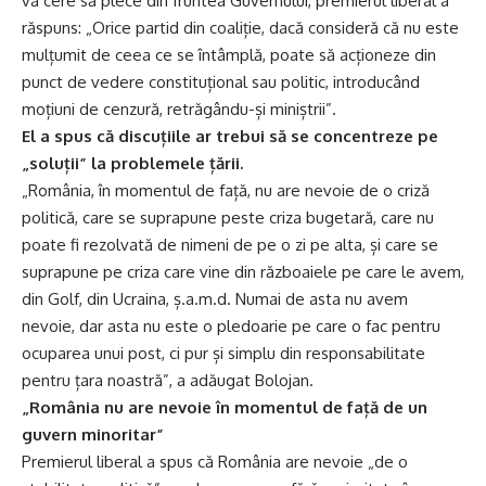
va cere să plece din fruntea Guvernului, premierul liberal a
răspuns: „Orice partid din coaliție, dacă consideră că nu este
mulțumit de ceea ce se întâmplă, poate să acționeze din
punct de vedere constituțional sau politic, introducând
moțiuni de cenzură, retrăgându-și miniștrii”.
El a spus că discuțiile ar trebui să se concentreze pe
„soluții” la problemele țării.
„România, în momentul de față, nu are nevoie de o criză
politică, care se suprapune peste criza bugetară, care nu
poate fi rezolvată de nimeni de pe o zi pe alta, și care se
suprapune pe criza care vine din războaiele pe care le avem,
din Golf, din Ucraina, ș.a.m.d. Numai de asta nu avem
nevoie, dar asta nu este o pledoarie pe care o fac pentru
ocuparea unui post, ci pur și simplu din responsabilitate
pentru țara noastră”, a adăugat Bolojan.
„România nu are nevoie în momentul de față de un
guvern minoritar”
Premierul liberal a spus că România are nevoie „de o