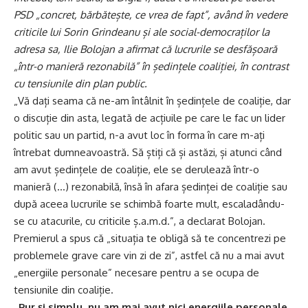
PSD „concret, bărbătește, ce vrea de fapt”, având în vedere
criticile lui Sorin Grindeanu și ale social-democraților la
adresa sa, Ilie Bolojan a afirmat că lucrurile se desfășoară
„într-o manieră rezonabilă” în ședințele coaliției, în contrast
cu tensiunile din plan public.
„Vă dați seama că ne-am întâlnit în ședințele de coaliție, dar
o discuție din asta, legată de acțiuile pe care le fac un lider
politic sau un partid, n-a avut loc în forma în care m-ați
întrebat dumneavoastră. Să știți că și astăzi, și atunci când
am avut ședințele de coaliție, ele se derulează într-o
manieră (…) rezonabilă, însă în afara ședinței de coaliție sau
după aceea lucrurile se schimbă foarte mult, escaladându-
se cu atacurile, cu criticile ș.a.m.d.”, a declarat Bolojan.
Premierul a spus că „situația te obligă să te concentrezi pe
problemele grave care vin zi de zi”, astfel că nu a mai avut
„energiile personale” necesare pentru a se ocupa de
tensiunile din coaliție.
„Pur și simplu, nu am mai avut nici energiile personale