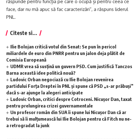
răspunde pentru funcția pe care o ocupă și pentru ceea ce
face, dar nu mă apuc să fac caracterizări”, a răspuns liderul
PNL.
Citeste si...
Ilie Bolojan critică votul din Senat: Se pun în pericol
miliardele de euro din PNRR pentru un jalon deja plătit de
Comisia Europeană
UDMR vrea să susţină un guvern PSD. Cum justifică Tanczos
Barna această idee politică nouă?
Ludovic Orban negociază cu Ilie Bolojan revenirea
partidului Forța Dreptei în PNL şi spune că PSD „s-ar prăbuși”
dacă s-ar ajunge la alegeri anticipate
Ludovic Orban, critici despre Cotroceni. Nicușor Dan, taxat
pentru prelungirea crizei guvernamentale
Un profesor român din SUA îi spune lui Nicușor Dan că ar
trebui să îi mulțumească lui Ilie Bolojan pentru că Fitch nu ne-
a retrogradat la junk