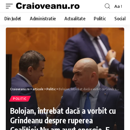
Aa
Din Judet
Administratie
Actualitate
Politic
Social
Craioveanu.ro
>
articole
>
Politic
>
Bolojan, întrebat dacă a vorbit cu Grindeanu despre ruperea Coaliției: Nu am avut energie. E posibil să avem o criză în perioada următoare / Ce spune despre scenariul retragerii PSD
POLITIC
Bolojan, întrebat dacă a vorbit cu
Grindeanu despre ruperea
Coaliției: Nu am avut energie. E