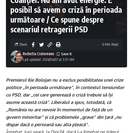
posibil să avem o criză în perioada
următoare / Ce spune despre
scenariul retragerii PSD
Share
6 Min Read
Redactia Craioveanu
Last updated: 2026/04/01 at 3:01 AM
Premierul Ilie Bolojan nu a exclus posibilitatea unei crize
politice „în perioada următoare”, în contextul tensiunilor
cu PSD, dar „cei care generează o criză trebuie să își
asume această criză”. Liberalul a spus, totodată, că
„România nu are nevoie în momentul de față de un
guvern minoritar” și că problemele „grave” din țară „nu
dispar dacă o persoană sau alta pleacă”.
Întrebat, luni seară, la Digi24, dacă l-a întrebat pe liderul