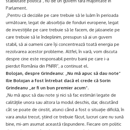
stabilitate politică”, nu de un guvern fără majoritate în
Parlament.
„Pentru că deciziile pe care trebuie să le luăm în perioada
următoare, legat de absorbția de fonduri europene, legat
de investițiile pe care trebuie să le facem, de jaloanele pe
care trebuie să le îndeplinim, presupun să ai un guvern
stabil, să ai oameni care își concentrează toată energia pe
rezolvarea acestor probleme. Altfel, în vară, vom discuta
despre cine este responsabil pentru banii pe care i-a
pierdut România din PNRR”, a continuat el.
Bolojan, despre Grindeanu: „Nu mă apuc să dau note”
Ilie Bolojan a fost întrebat dacă el crede că Sorin
Grindeanu „ar fi un bun premier acum”.
„Nu mă apuc să dau note și nici să fac estimări legate de
calitățile unora sau altora la modul deschis, dar, discutând
cât se poate de cinstit, atunci când a fost o situație dificilă, în
vara anului trecut, știind ce trebuie făcut, lucruri care nu sună
bine, mi-am asumat această răspundere. Fiecare om politic