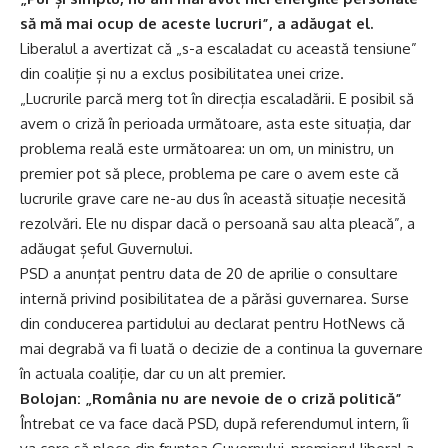
să mă mai ocup de aceste lucruri”, a adăugat el.
Liberalul a avertizat că „s-a escaladat cu această tensiune”
din coaliție și nu a exclus posibilitatea unei crize.
„Lucrurile parcă merg tot în direcția escaladării. E posibil să
avem o criză în perioada următoare, asta este situația, dar
problema reală este următoarea: un om, un ministru, un
premier pot să plece, problema pe care o avem este că
lucrurile grave care ne-au dus în această situație necesită
rezolvări. Ele nu dispar dacă o persoană sau alta pleacă”, a
adăugat șeful Guvernului.
PSD a anunțat pentru data de 20 de aprilie o consultare
internă privind posibilitatea de a părăsi guvernarea. Surse
din conducerea partidului au declarat pentru HotNews că
mai degrabă va fi luată o decizie de a continua la guvernare
în actuala coaliție, dar cu un alt premier.
Bolojan: „România nu are nevoie de o criză politică”
Întrebat ce va face dacă PSD, după referendumul intern, îi