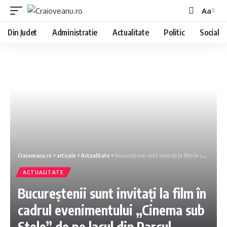
Aa
Din Judet
Administratie
Actualitate
Politic
Social
Craioveanu.ro
>
articole
>
Actualitate
>
Bucureștenii sunt invitați la film în cadrul evenimentului „Cinema sub Stele” de pe lacul din Parcul Drumul Taberei
ACTUALITATE
Bucureștenii sunt invitați la film în
cadrul evenimentului „Cinema sub
Stele” de pe lacul din Parcul