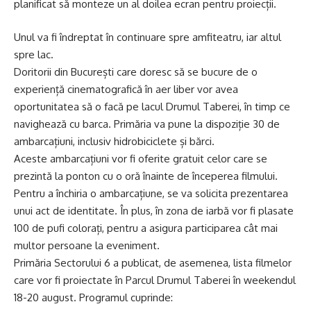
planificat să monteze un al doilea ecran pentru proiecții.
Unul va fi îndreptat în continuare spre amfiteatru, iar altul
spre lac.
Doritorii din București care doresc să se bucure de o
experiență cinematografică în aer liber vor avea
oportunitatea să o facă pe lacul Drumul Taberei, în timp ce
navighează cu barca. Primăria va pune la dispoziție 30 de
ambarcațiuni, inclusiv hidrobiciclete și bărci.
Aceste ambarcațiuni vor fi oferite gratuit celor care se
prezintă la ponton cu o oră înainte de începerea filmului.
Pentru a închiria o ambarcațiune, se va solicita prezentarea
unui act de identitate. În plus, în zona de iarbă vor fi plasate
100 de pufi colorați, pentru a asigura participarea cât mai
multor persoane la eveniment.
Primăria Sectorului 6 a publicat, de asemenea, lista filmelor
care vor fi proiectate în Parcul Drumul Taberei în weekendul
18-20 august. Programul cuprinde: