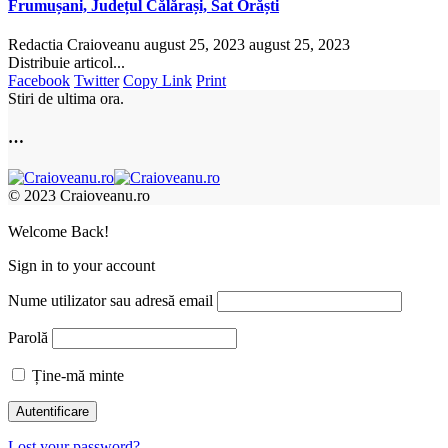
Frumușani, Județul Călărași, Sat Orăști
Redactia Craioveanu
august 25, 2023
august 25, 2023
Distribuie articol...
Facebook
Twitter
Copy Link
Print
Stiri de ultima ora.
…
© 2023 Craioveanu.ro
Welcome Back!
Sign in to your account
Nume utilizator sau adresă email
Parolă
Ține-mă minte
Lost your password?