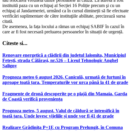
sau relocarea vreuneia dintre persoanele în cauză. La adresă a fost
instituită paza cu un echipaj al Secției 16 Poliție precum şi cu un
echipaj al Jandarmeriei, urmând ca în cursul dimineții să fie efectuate
verificări suplimentare de către instituţiile abilitate, precizează sursa
citată.
De asemenea, la fața locului a rămas un echipaj SABIF în cazul în
care ar fi fost necesară preluarea persoanelor în situații de urgență.
Citeste si...
Renovare energetică a clădirii din judetul Ialomita, Municipiul
Fetești, strada Călărași, nr.526 – Liceul Tehnologic Anghel
Saligny
Prognoza meteo 6 august 2026. Caniculă, urmată de furtuni în
aproape toată țara. Temperaturile vor urca până la 41 de grade
Fragmente de dronă descoperite pe o plajă din Mamaia. Garda
de Coastă verifică proveniența
Prognoza meteo, 5 august. Valul de căldură se intensifică în
toată țara. Unde lovesc vijeliile și unde vor fi 41 de grade
Realizare Grădinița P+1E cu Program Prelungit, în Comuna