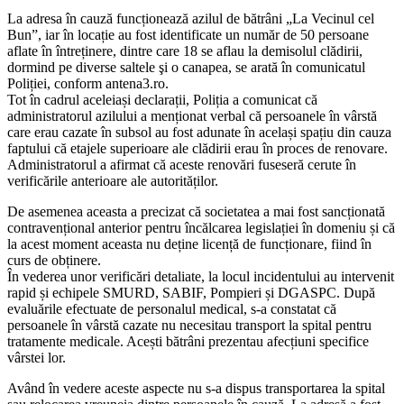
La adresa în cauză funcționează azilul de bătrâni „La Vecinul cel
Bun”, iar în locație au fost identificate un număr de 50 persoane
aflate în întreținere, dintre care 18 se aflau la demisolul clădirii,
dormind pe diverse saltele şi o canapea, se arată în comunicatul
Poliției, conform antena3.ro.
Tot în cadrul aceleiași declarații, Poliția a comunicat că
administratorul azilului a menționat verbal că persoanele în vârstă
care erau cazate în subsol au fost adunate în același spațiu din cauza
faptului că etajele superioare ale clădirii erau în proces de renovare.
Administratorul a afirmat că aceste renovări fuseseră cerute în
verificările anterioare ale autorităților.
De asemenea aceasta a precizat că societatea a mai fost sancționată
contravențional anterior pentru încălcarea legislației în domeniu și că
la acest moment aceasta nu deține licență de funcționare, fiind în
curs de obținere.
În vederea unor verificări detaliate, la locul incidentului au intervenit
rapid și echipele SMURD, SABIF, Pompieri și DGASPC. După
evaluările efectuate de personalul medical, s-a constatat că
persoanele în vârstă cazate nu necesitau transport la spital pentru
tratamente medicale. Acești bătrâni prezentau afecțiuni specifice
vârstei lor.
Având în vedere aceste aspecte nu s-a dispus transportarea la spital