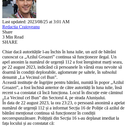
Last updated: 2023/08/25 at 3:01 AM
Redactia Craioveanu
Share
3 Min Read
SHARE
Chiar dacă autoritățile l-au închis în luna iulie, un azil de bătrâni
cunoscut ca „Azilul Groazei” continua să funcționeze ilegal. Un
apel anonim la numărul de urgență 112 a fost înregistrat marți seara,
pe 22 august 2023, indicând că persoanele în vârstă erau nevoite să
doarmă în condiții deplorabile, aglomerate pe saltele, în subsolul
denumit „La Vecinul cel Bun”.
Această instituție de îngrijire pentru bătrâni, numită în popor „Azilul
Groazei”, a fost închisă anterior de către autorități în luna iulie, însă
recent s-a constatat că încă funcționa. Locul în discuție este căminul
„La Vecinul cel Bun” din Sectorul 4, pe strada Alunișului.
În data de 22 august 2023, la ora 23:23, o persoană anonimă a apelat
numărul de urgență 112 și a informat Secția 16 de Poliție că azilul de
bătrâni menționat continua să funcționeze în condiții
necorespunzătoare. Polițiștii din Secția 16 s-au deplasat imediat la
fața locului și au constatat că: