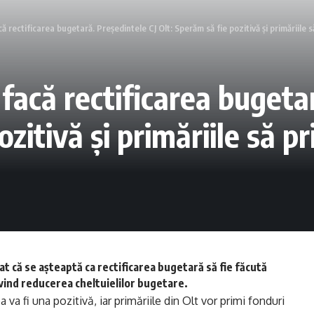
ă rectificarea bugetară. Preşedintele CJ Olt: Sperăm să fie pozitivă și primăriile s
facă rectificarea bugeta
zitivă și primăriile să p
at că se aşteaptă ca rectificarea bugetară să fie făcută
ind reducerea cheltuielilor bugetare.
 va fi una pozitivă, iar primăriile din Olt vor primi fonduri