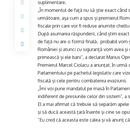
suplimentare.
„În momentul de față nu să știe exact când s
următoare, așa cum a spus și premierul Româ
fiscale prin care vor fi reduse anumite chelt
După asumarea răspunderii, când știm exact 
de față nu are o formă finală, probabil vom 
României și atunci cu siguranță vom avea și o
primească și ele bani”, a declarat Marius Opr
Premierul Marcel Ciolacu a anunţat, în urmă c
Parlamentului pe pachetul legislativ care viz
fiscală şi cele pentru combaterea evaziunii.
„Îmi voi pune mandatul pe masă în Parlament
indiferent de presiunile celor din sistem”, a 
El a mai afirmat că trebuie să separăm apele
şi să ducă această ţară înainte şi cine se opun
”Eu cred că aceasta este calea şi vă anunţ că