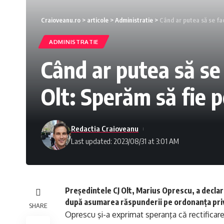
Craioveanu.ro
>
articole
>
Administratie
>
Când ar putea să se fac
ADMINISTRATIE
Când ar putea să se 
Olt: Sperăm să fie po
Redactia Craioveanu
Last updated: 2023/08/31 at 3:01 AM
Preşedintele CJ Olt, Marius Oprescu, a declar
după asumarea răspunderii pe ordonanţa priv
SHARE
Oprescu şi-a exprimat speranţa că rectificarea