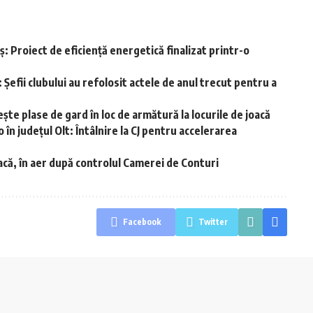
: Proiect de eficiență energetică finalizat printr-o
 Şefii clubului au refolosit actele de anul trecut pentru a
ște plase de gard în loc de armătură la locurile de joacă
n județul Olt: Întâlnire la CJ pentru accelerarea
acă, în aer după controlul Camerei de Conturi
Facebook
Twitter