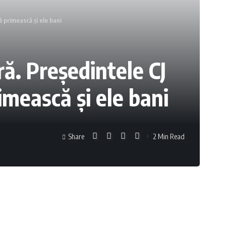
ă primească și ele bani
ră. Preşedintele CJ
rimească și ele bani
Share
2 Min Read