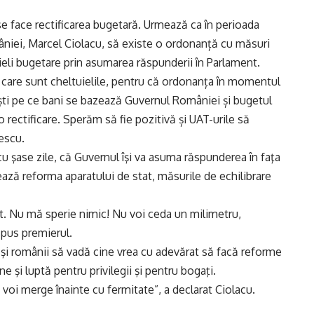
e face rectificarea bugetară. Urmează ca în perioada
niei, Marcel Ciolacu, să existe o ordonanță cu măsuri
uieli bugetare prin asumarea răspunderii în Parlament.
care sunt cheltuielile, pentru că ordonanța în momentul
ști pe ce bani se bazează Guvernul României și bugetul
 rectificare. Sperăm să fie pozitivă și UAT-urile să
escu.
u şase zile, că Guvernul îşi va asuma răspunderea în faţa
ează reforma aparatului de stat, măsurile de echilibrare
. Nu mă sperie nimic! Nu voi ceda un milimetru,
spus premierul.
 şi românii să vadă cine vrea cu adevărat să facă reforme
e şi luptă pentru privilegii şi pentru bogaţi.
 voi merge înainte cu fermitate”, a declarat Ciolacu.