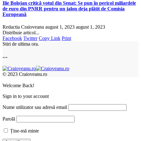
Ilie Bolojan critică votul din Senat: Se pun în pericol miliardele
de euro din PNRR pentru un jalon deja plătit de Comisia
Europeană
Redactia Craioveanu
august 1, 2023
august 1, 2023
Distribuie articol...
Facebook
Twitter
Copy Link
Print
Stiri de ultima ora.
…
© 2023 Craioveanu.ro
Welcome Back!
Sign in to your account
Nume utilizator sau adresă email
Parolă
Ține-mă minte