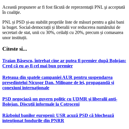
Această propunere ar fi fost făcută de reprezentaţii PNL şi acceptată
în coaliţie.
PNL și PSD și-au stabilit propriile liste de măsuri pentru a găsi bani
la buget. Social-democrații și liberalii vor reducerea numărului de
secretari de stat, unii cu 30%, ceilalți cu 20%, precum și comasarea
unor instituții.
Citeste si...
Traian Băsescu, întrebat cine ar putea fi premier după Bolojan:
Cred că eu aș fi cel mai bun premier
Rețeaua din spatele campaniei AUR pentru suspendarea
președintelui Nicușor Dan. Milioane de lei, propagandă și
conexiuni internaționale
PSD negociază un guvern politic cu UDMR şi liberalii anti-
Bolojan. Discuţii informale la Cotroceni
Războiul banilor europeni: USR acuză PSD că blochează
intenționat fondurile din PNRR