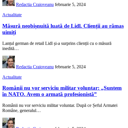
Redactia Craioveanu
februarie 5, 2024
Actualitate
Măsură neobișnuită luată de Lidl. Clienții au rămas
uimiți
Lanțul german de retail Lidl și-a surprins clienții cu o măsură
inedită
…
Redactia Craioveanu
februarie 5, 2024
Actualitate
Românii nu vor serviciu militar voluntar: „Suntem
în NATO. Avem o armată profesionistă”
Românii nu vor serviciu militar voluntar. După ce Șeful Armatei
Române, generalul
…