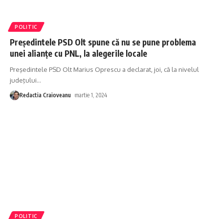
POLITIC
Preşedintele PSD Olt spune că nu se pune problema
unei alianţe cu PNL, la alegerile locale
Preşedintele PSD Olt Marius Oprescu a declarat, joi, că la nivelul
judeţului
…
Redactia Craioveanu
martie 1, 2024
POLITIC