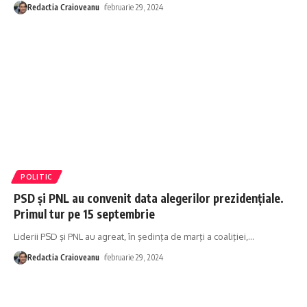
Redactia Craioveanu
februarie 29, 2024
POLITIC
PSD și PNL au convenit data alegerilor prezidențiale.
Primul tur pe 15 septembrie
Liderii PSD şi PNL au agreat, în şedinţa de marţi a coaliţiei,
…
Redactia Craioveanu
februarie 29, 2024