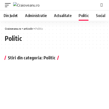
Din Judet
Administratie
Actualitate
Politic
Social
Craioveanu.ro
>
articole
>
Politic
Politic
Stiri din categoria: Politic