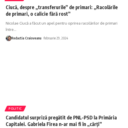
Ciucă, despre „transferurile” de primari: „Racolările
de primari, o calicie fără rost”
Nicolae Ciucă a făcut un apel pentru oprirea racolărilor de primari
între
…
Redactia Craioveanu
februarie 29, 2024
POLITIC
Candidatul surpriză pregătit de PNL-PSD la Primăria
Capitalei. Gabriela Firea n-ar mai fi în „cărți”