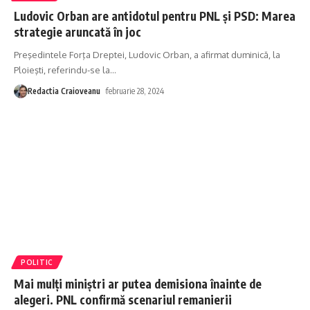
Ludovic Orban are antidotul pentru PNL și PSD: Marea
strategie aruncată în joc
Preşedintele Forţa Dreptei, Ludovic Orban, a afirmat duminică, la
Ploieşti, referindu-se la
…
Redactia Craioveanu
februarie 28, 2024
POLITIC
Mai mulți miniștri ar putea demisiona înainte de
alegeri. PNL confirmă scenariul remanierii