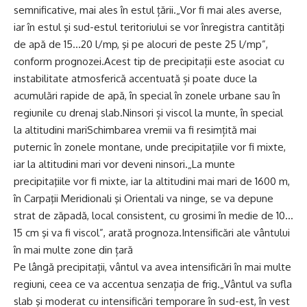
semnificative, mai ales în estul țării.„Vor fi mai ales averse,
iar în estul şi sud-estul teritoriului se vor înregistra cantităţi
de apă de 15…20 l/mp, şi pe alocuri de peste 25 l/mp”,
conform prognozei.Acest tip de precipitații este asociat cu
instabilitate atmosferică accentuată și poate duce la
acumulări rapide de apă, în special în zonele urbane sau în
regiunile cu drenaj slab.Ninsori și viscol la munte, în special
la altitudini mariSchimbarea vremii va fi resimțită mai
puternic în zonele montane, unde precipitațiile vor fi mixte,
iar la altitudini mari vor deveni ninsori.„La munte
precipitaţiile vor fi mixte, iar la altitudini mai mari de 1600 m,
în Carpaţii Meridionali şi Orientali va ninge, se va depune
strat de zăpadă, local consistent, cu grosimi în medie de 10…
15 cm şi va fi viscol”, arată prognoza.Intensificări ale vântului
în mai multe zone din țară
Pe lângă precipitații, vântul va avea intensificări în mai multe
regiuni, ceea ce va accentua senzația de frig.„Vântul va sufla
slab şi moderat cu intensificări temporare în sud-est, în vest