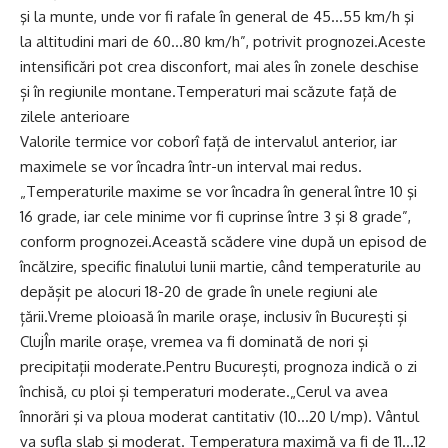
şi la munte, unde vor fi rafale în general de 45…55 km/h şi
la altitudini mari de 60…80 km/h”, potrivit prognozei.Aceste
intensificări pot crea disconfort, mai ales în zonele deschise
și în regiunile montane.Temperaturi mai scăzute față de
zilele anterioare
Valorile termice vor coborî față de intervalul anterior, iar
maximele se vor încadra într-un interval mai redus.
„Temperaturile maxime se vor încadra în general între 10 şi
16 grade, iar cele minime vor fi cuprinse între 3 şi 8 grade”,
conform prognozei.Această scădere vine după un episod de
încălzire, specific finalului lunii martie, când temperaturile au
depășit pe alocuri 18-20 de grade în unele regiuni ale
țării.Vreme ploioasă în marile orașe, inclusiv în București și
ClujÎn marile orașe, vremea va fi dominată de nori și
precipitații moderate.Pentru București, prognoza indică o zi
închisă, cu ploi și temperaturi moderate.„Cerul va avea
înnorări şi va ploua moderat cantitativ (10…20 l/mp). Vântul
va sufla slab şi moderat. Temperatura maximă va fi de 11…12