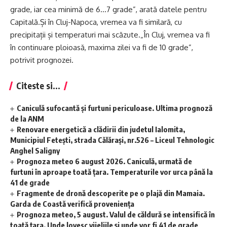
grade, iar cea minimă de 6…7 grade”, arată datele pentru
Capitală.Și în Cluj-Napoca, vremea va fi similară, cu
precipitații și temperaturi mai scăzute.„În Cluj, vremea va fi
în continuare ploioasă, maxima zilei va fi de 10 grade”,
potrivit prognozei.
Citeste si...
Caniculă sufocantă și furtuni periculoase. Ultima prognoză
de la ANM
Renovare energetică a clădirii din judetul Ialomita,
Municipiul Fetești, strada Călărași, nr.526 – Liceul Tehnologic
Anghel Saligny
Prognoza meteo 6 august 2026. Caniculă, urmată de
furtuni în aproape toată țara. Temperaturile vor urca până la
41 de grade
Fragmente de dronă descoperite pe o plajă din Mamaia.
Garda de Coastă verifică proveniența
Prognoza meteo, 5 august. Valul de căldură se intensifică în
toată țara. Unde lovesc vijeliile și unde vor fi 41 de grade