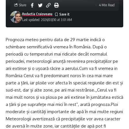
Share
4 Min Read
Redactia Craioveanu
Last updated: 2026/03/30 at 3:01 AM
Prognoza meteo pentru data de 29 martie indică o
schimbare semnificativă vremea în România. După o
perioadă cu temperaturi mai ridicate decât normalul
perioadei, meteorologii anunță revenirea precipitațiilor pe
arii extinse și o ușoară răcire a aerului.Cum va fi vremea in
România Cerul va fi predominant noros în cea mai mare
parte a țării, iar ploile vor afecta în special regiunile din est și
sud-est, dar și alte zone, pe arii mai restrânse.„Cerul va fi
mai mult noros şi va ploua pe arii extinse în jumătatea estică
a ţării şi pe suprafeţe mai mici în rest”, arată prognoza.Ploi
moderate și cantități importante de apă în mai multe regiuni
Meteorologii avertizează că precipitațiile vor avea caracter
de aversă în multe zone, iar cantitățile de apă pot fi