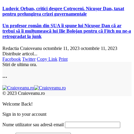
Ludovic Orban, critici despre Cotroceni. Nicușor Dan, taxat
pentru prelungirea crizei guvernamentale
Un profesor român din SUA îi spune lui Nicușor Dan că ar
trebui să îi mulțumească lui Ilie Bolojan pentru că Fitch nu ne-a
retrogradat la junk
Redactia Craioveanu
octombrie 11, 2023
octombrie 11, 2023
Distribuie articol...
Facebook
Twitter
Copy Link
Print
Stiri de ultima ora.
…
© 2023 Craioveanu.ro
Welcome Back!
Sign in to your account
Nume utilizator sau adresă email