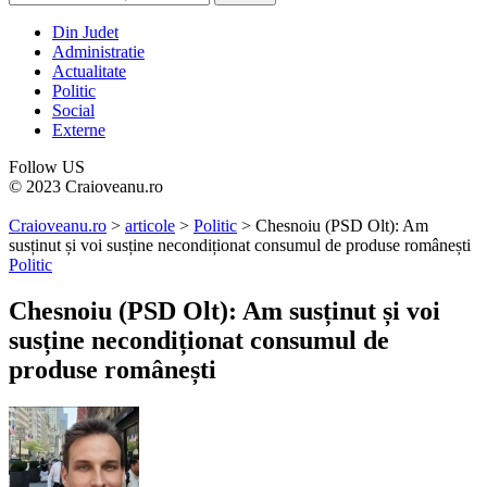
Din Judet
Administratie
Actualitate
Politic
Social
Externe
Follow US
© 2023 Craioveanu.ro
Craioveanu.ro
>
articole
>
Politic
>
Chesnoiu (PSD Olt): Am
susținut și voi susține necondiționat consumul de produse românești
Politic
Chesnoiu (PSD Olt): Am susținut și voi
susține necondiționat consumul de
produse românești