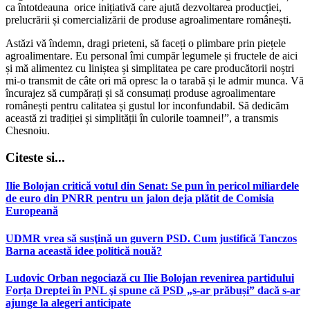
ca întotdeauna orice inițiativă care ajută dezvoltarea producției,
prelucrării și comercializării de produse agroalimentare românești.
Astăzi vă îndemn, dragi prieteni, să faceți o plimbare prin piețele
agroalimentare. Eu personal îmi cumpăr legumele și fructele de aici
și mă alimentez cu liniștea și simplitatea pe care producătorii noștri
mi-o transmit de câte ori mă opresc la o tarabă și le admir munca. Vă
încurajez să cumpărați și să consumați produse agroalimentare
românești pentru calitatea și gustul lor inconfundabil. Să dedicăm
această zi tradiției și simplității în culorile toamnei!”, a transmis
Chesnoiu.
Citeste si...
Ilie Bolojan critică votul din Senat: Se pun în pericol miliardele
de euro din PNRR pentru un jalon deja plătit de Comisia
Europeană
UDMR vrea să susţină un guvern PSD. Cum justifică Tanczos
Barna această idee politică nouă?
Ludovic Orban negociază cu Ilie Bolojan revenirea partidului
Forța Dreptei în PNL şi spune că PSD „s-ar prăbuși” dacă s-ar
ajunge la alegeri anticipate