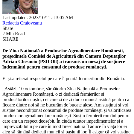
Last updated: 2023/10/11 at 3:05 AM
Redactia Craioveanu
Share
2 Min Read
SHARE
De Ziua Națională a Produselor Agroalimentare Românești,
preşedintele Comisiei de Agricultură din Camera Deputaţilor
Adrian Chesnoiu (PSD Olt) a transmis un mesaj de susţinere
îndemnând pentru consumul de produse româneşti.
El şi-a reiterat respectul pe care îl poartă fermierilor din România.
„Astăzi, 10 octombrie, sărbătorim Ziua Națională a Produselor
Agroalimentare Românești, o zi dedicată fermierilor și
producătorilor noștri, cei care zi de zi duc o muncă asiduă pentru ca
fiecare dintre noi să ne bucurăm de bucate alese. Am susținut și voi
susține necondiționat consumul de produse românești și valorificarea
produselor agroalimentare românești. Susțin fermierii români pentru
care am un respect deosebit. În ciuda tututor impedimentelor și a
imprevizibilului pe care în mod firesc natura îl aduce în viața lor ei
aleg să rămână dedicați muncii și pasiunii lor. Îi asigur că voi susține