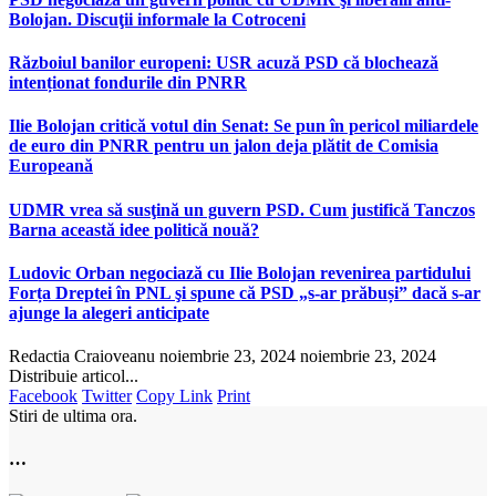
Bolojan. Discuţii informale la Cotroceni
Războiul banilor europeni: USR acuză PSD că blochează
intenționat fondurile din PNRR
Ilie Bolojan critică votul din Senat: Se pun în pericol miliardele
de euro din PNRR pentru un jalon deja plătit de Comisia
Europeană
UDMR vrea să susţină un guvern PSD. Cum justifică Tanczos
Barna această idee politică nouă?
Ludovic Orban negociază cu Ilie Bolojan revenirea partidului
Forța Dreptei în PNL şi spune că PSD „s-ar prăbuși” dacă s-ar
ajunge la alegeri anticipate
Redactia Craioveanu
noiembrie 23, 2024
noiembrie 23, 2024
Distribuie articol...
Facebook
Twitter
Copy Link
Print
Stiri de ultima ora.
…