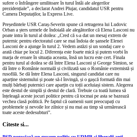
sufere o înfrângere umilitoare în turul întâi ale alegerilor
prezidențiale”, a declarat Andrei Plujar, candidatul USR pentru
Camera Deputaților, la Express Live.
Președintele USR Caraș-Severin spune că retragerea lui Ludovic
Orban a șters urmele de îndoială ale alegătorilor că Elena Lasconi nu
poate intra în turul al doilea: „Cred că s-a dat un mesaj extrem de
puternic pentru electoratul care se mai îndoia de șansele Elenei
Lasconi de a ajunge în turul 2. Vedem astăzi și un sondaj care o
arată chiar pe locul 2. Diferența este foarte mică și putem vorbi în
marja de eroare în situația aceasta, însă un lucru este cert. Finala
pentru turul al doilea se dă între Elena Lasconi și George Simion, se
dă între o Românie normală și civilizată sau o Românie extremistă și
rusofilă. Se dă între Elena Lasconi, singurul candidat care nu
aparține sistemului și poate să-l învingă, și o gașcă formată din mai
mulți bărbați puternici care aparțin cu toții aceluiași sistem. Alegerea
este destul de simplă și destul de clară. Trebuie ca toată lumea să
înțeleagă aceste jocuri politice pentru că tocmai pe asta se bazează
vechea clasă politică. Pe faptul că oamenii sunt preocupați cu
problemele și nevoile lor zilnice și nu mai au timp să urmărească
toate aceste dedesubturi”.
Citeste si...
PSD negociază un guvern politic cu UDMR şi liberalii anti-