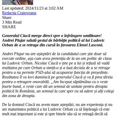
Last updated: 2024/11/23 at 3:02 AM
Redactia Craioveanu
Share
3 Min Read
SHARE
Generalul Ciucă merge direct spre o înfrângere umilitoare!
Andrei Plujar salută gestul de bărbăție politică al lui Ludovic
Orban de a se retrage din cursă în favoarea Elenei Lasconi.
Andrei Plujar nu are așteptări de la candidatul care știe doar să
execute ordine, așa cum avea pretenția de la un om politic de clasa
lui Ludovic Orban. Nicolae Ciucă o ține pe a lui și refuză să vadă
realitatea pe care Orban a simțit-o și a luat decizia de a se retrage
pentru a nu permite PSD-ului să acapareze funcția de președinte.
Realitatea îl va lovi duminică pe generalul Ciucă și va fi prea târziu
pentru o retragere onorabilă. „Am început săptămâna cu o veste
foarte bună, o veste care dă un semnal de unitate pentru dreapta
politică în România, un semnal la care sper eu să adere și alți colegi
din zona de dreapta.
De la domnul Ciucă nu avem mare așteptări, nu are experiența și nu
are maturitatea politică a lui Ludovic Orban ca să înțeleagă că este
mult mai important și este și spre binele său să se retragă decât să