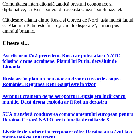
Comunitatea internaţională „aplică presiuni economice şi
diplomatice, iar Rusia suferă din această cauză”, subliniază el.
Cât despre alianţa dintre Rusia şi Coreea de Nord, asta indică faptul
că Vladimir Putin este într-o „stare de disperare”, a mai spus
amiralul britanic.
Citeste si...
Avertisment fără precedent. Rusia ar putea ataca NATO
folosind drone ucrainene. Planul lui Putin, dezvăluit de
Lituania
Rusia are în plan un nou atac cu drone cu reacție asupra
României. Regiunea Reni-Galați este în vizor
Avionul ucrainean de pe aeroportul Leipzig era încărcat cu
muniție. Dacă drona exploda ar fi fost un dezastru
SUA transferă conducerea comandamentului european pentru
Ucraina. Ce țară NATO preia funcția de miliarde $
Livrările de rachete interceptoare către Ucraina au scăzut la o
treime față de anul trecut