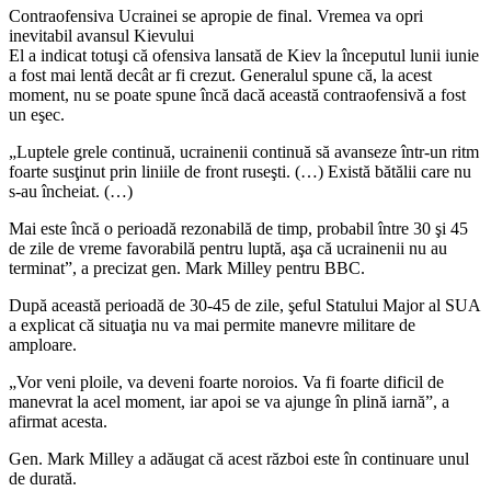
Contraofensiva Ucrainei se apropie de final. Vremea va opri
inevitabil avansul Kievului
El a indicat totuşi că ofensiva lansată de Kiev la începutul lunii iunie
a fost mai lentă decât ar fi crezut. Generalul spune că, la acest
moment, nu se poate spune încă dacă această contraofensivă a fost
un eşec.
„Luptele grele continuă, ucrainenii continuă să avanseze într-un ritm
foarte susţinut prin liniile de front ruseşti. (…) Există bătălii care nu
s-au încheiat. (…)
Mai este încă o perioadă rezonabilă de timp, probabil între 30 şi 45
de zile de vreme favorabilă pentru luptă, aşa că ucrainenii nu au
terminat”, a precizat gen. Mark Milley pentru BBC.
După această perioadă de 30-45 de zile, şeful Statului Major al SUA
a explicat că situaţia nu va mai permite manevre militare de
amploare.
„Vor veni ploile, va deveni foarte noroios. Va fi foarte dificil de
manevrat la acel moment, iar apoi se va ajunge în plină iarnă”, a
afirmat acesta.
Gen. Mark Milley a adăugat că acest război este în continuare unul
de durată.