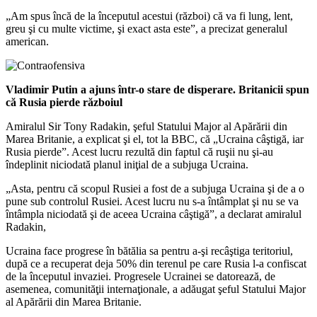
„Am spus încă de la începutul acestui (război) că va fi lung, lent,
greu şi cu multe victime, şi exact asta este”, a precizat generalul
american.
Vladimir Putin a ajuns într-o stare de disperare. Britanicii spun
că Rusia pierde războiul
Amiralul Sir Tony Radakin, şeful Statului Major al Apărării din
Marea Britanie, a explicat şi el, tot la BBC, că „Ucraina câştigă, iar
Rusia pierde”. Acest lucru rezultă din faptul că ruşii nu şi-au
îndeplinit niciodată planul iniţial de a subjuga Ucraina.
„Asta, pentru că scopul Rusiei a fost de a subjuga Ucraina şi de a o
pune sub controlul Rusiei. Acest lucru nu s-a întâmplat şi nu se va
întâmpla niciodată şi de aceea Ucraina câştigă”, a declarat amiralul
Radakin,
Ucraina face progrese în bătălia sa pentru a-şi recâştiga teritoriul,
după ce a recuperat deja 50% din terenul pe care Rusia l-a confiscat
de la începutul invaziei. Progresele Ucrainei se datorează, de
asemenea, comunităţii internaţionale, a adăugat şeful Statului Major
al Apărării din Marea Britanie.