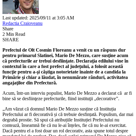
Last updated: 2025/09/11 at 3:05 AM
Redactia Craioveanu
Share
2 Min Read
SHARE
Prefectul de Olt Cosmin Floreanu a venit cu un răspuns dur
pentru primarul Slatinei, Mario De Mezzo, care susţine acum
că prefecturile ar trebui desfiinţate. Declaraţia edilului vine în
contextul în care a fost prefect al judeţului, a folosit această
funcţie pentru a-şi câştiga notorietate înainte de a candida la
Primărie şi chiar a lăudat, în nenumărate rânduri, activitatea
angajaţilor din Prefectură.
Acum, într-un interviu populist, Mario De Mezzo a declarat că ar fi
bine să se desfiinţeze prefecturile, fiind instituţii „decorative”.
„Am văzut că domnul Mario De Mezzo susține că Instituția
Prefectului ar fi decorativă și că trebuie desfințată. Populism, dar mai
degrabă prostie. Să spui că atribuțiile Instituției Prefectului nu
contează, înseamnă fie că nu le-ai înțeles, fie că nu le-ai exercitat.
Dacă pentru el a fost doar un rol decorativ, asta spune totul despre