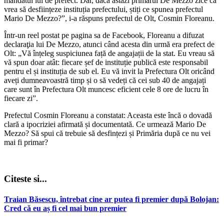
mandatul lui de prefect. Dar, dacă astăzi primarul De Mezzo zice că
vrea să desființeze instituția prefectului, știți ce spunea prefectul
Mario De Mezzo?”, i-a răspuns prefectul de Olt, Cosmin Floreanu.
Într-un reel postat pe pagina sa de Facebook, Floreanu a difuzat
declaraţia lui De Mezzo, atunci când acesta din urmă era prefect de
Olt: „Vă înțeleg suspiciunea față de angajații de la stat. Eu vreau să
vă spun doar atât: fiecare șef de instituție publică este responsabil
pentru el și instituția de sub el. Eu vă invit la Prefectura Olt oricând
aveți dumneavoastră timp și o să vedeți că cei sub 40 de angajați
care sunt în Prefectura Olt muncesc eficient cele 8 ore de lucru în
fiecare zi”.
Prefectul Cosmin Floreanu a constatat: Aceasta este încă o dovadă
clară a ipocriziei afirmată și documentată. Ce urmează Mario De
Mezzo? Să spui că trebuie să desfințezi și Primăria după ce nu vei
mai fi primar?
Citeste si...
Traian Băsescu, întrebat cine ar putea fi premier după Bolojan:
Cred că eu aș fi cel mai bun premier