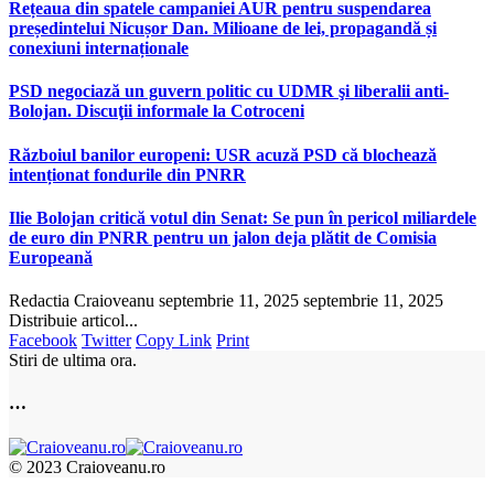
Rețeaua din spatele campaniei AUR pentru suspendarea
președintelui Nicușor Dan. Milioane de lei, propagandă și
conexiuni internaționale
PSD negociază un guvern politic cu UDMR şi liberalii anti-
Bolojan. Discuţii informale la Cotroceni
Războiul banilor europeni: USR acuză PSD că blochează
intenționat fondurile din PNRR
Ilie Bolojan critică votul din Senat: Se pun în pericol miliardele
de euro din PNRR pentru un jalon deja plătit de Comisia
Europeană
Redactia Craioveanu
septembrie 11, 2025
septembrie 11, 2025
Distribuie articol...
Facebook
Twitter
Copy Link
Print
Stiri de ultima ora.
…
© 2023 Craioveanu.ro