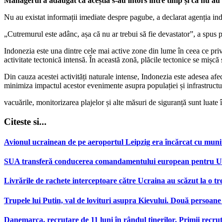
Managerul a adăugat că aceștia s-au întors între timp și că nu au 
Nu au existat informații imediate despre pagube, a declarat agenția i
„Cutremurul este adânc, așa că nu ar trebui să fie devastator”, a spu
Indonezia este una dintre cele mai active zone din lume în ceea ce priv
activitate tectonică intensă. În această zonă, plăcile tectonice se mișc
Din cauza acestei activități naturale intense, Indonezia este adesea afec
minimiza impactul acestor evenimente asupra populației și infrastructur
vacuările, monitorizarea plajelor și alte măsuri de siguranță sunt luate î
Citeste si...
Avionul ucrainean de pe aeroportul Leipzig era încărcat cu muniț
SUA transferă conducerea comandamentului european pentru Ucr
Livrările de rachete interceptoare către Ucraina au scăzut la o tr
Trupele lui Putin, val de lovituri asupra Kievului. Două persoane 
Danemarca, recrutare de 11 luni în rândul tinerilor. Primii recr