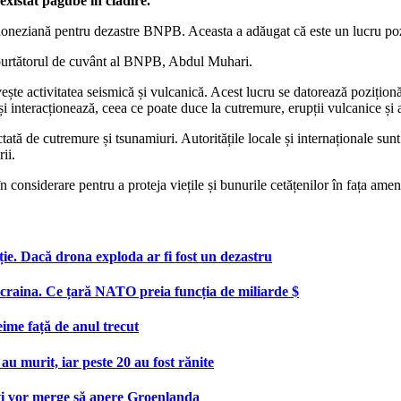
existat pagube în clădire.
ndoneziană pentru dezastre BNPB. Aceasta a adăugat că este un lucru poz
s purtătorul de cuvânt al BNPB, Abdul Muhari.
ește activitatea seismică și vulcanică. Acest lucru se datorează poziționă
ă și interacționează, ceea ce poate duce la cutremure, erupții vulcanice ș
tată de cutremure și tsunamiuri. Autoritățile locale și internaționale sunt
ii.
n considerare pentru a proteja viețile și bunurile cetățenilor în fața amen
ie. Dacă drona exploda ar fi fost un dezastru
aina. Ce țară NATO preia funcția de miliarde $
eime față de anul trecut
au murit, iar peste 20 au fost rănite
uți vor merge să apere Groenlanda