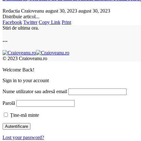
Redactia Craioveanu
august 30, 2023
august 30, 2023
Distribuie articol...
Facebook
Twitter
Copy Link
Print
Stiri de ultima ora.
…
© 2023 Craioveanu.ro
Welcome Back!
Sign in to your account
Nume utilizator sau adresă email
Parolă
Ține-mă minte
Lost your password?