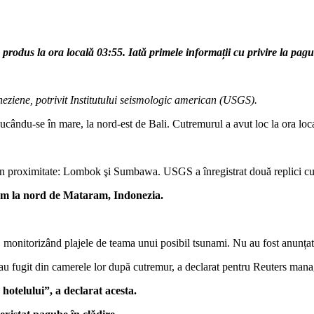
rodus la ora locală 03:55. Iată primele informații cu privire la pag
oneziene, potrivit Institutului seismologic american (USGS).
ucându-se în mare, la nord-est de Bali. Cutremurul a avut loc la ora lo
le din proximitate: Lombok şi Sumbawa. USGS a înregistrat două replici c
3 km la nord de Mataram, Indonezia.
ui, monitorizând plajele de teama unui posibil tsunami. Nu au fost anunț
 au fugit din camerele lor după cutremur, a declarat pentru Reuters mana
 hotelului”, a declarat acesta.