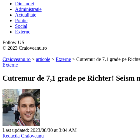
Din Judet
Administratie
Actualitate
Politic
Social
Externe
Follow US
© 2023 Craioveanu.ro
Craioveanu.ro
>
articole
>
Externe
>
Cutremur de 7,1 grade pe Richte
Externe
Cutremur de 7,1 grade pe Richter! Seism m
Last updated: 2023/08/30 at 3:04 AM
Redactia Craioveanu