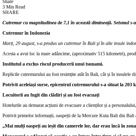
Share
3 Min Read
SHARE
Cutremur cu magnitudinea de 7,1 în această dimineață. Seismul s-a p
Cutremur în Indonezia
Marți, 29 august, s-a produs un cutremur în Bali şi în alte insule ind
Acesta a avut loc la mare adâncime, (aproximativ 515 kilometri), prod
Institutul a exclus riscul producerii unui tsunami.
Replicile cutremurului au fost resimțite atât în Bali, cât și în insule
Potrivit aceleiași surse, epicentrul cutremurului s-a situat la 20
Locuitorii au fugit din clădiri și au fost evacuați
Hotelurile au demarat acțiuni de evacuare a clienților și a personalul
Potrivit primelor informații, oaspeții de la Mercure Kuta Bali din Bali
„Mai mulți oaspeți au ieșit din camerele lor, dar erau încă în zona