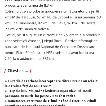
produs la adâncimea de 11.3 km.
Cutremurul s-a produs în apropierea următoarelor orașe: 18
km NV de Târgu Jiu, 67 km NE de Drobeta-Turnu Severin, 68
km S de Hunedoara, 82 km S de Deva, 96 km E de Reșița,
99 km V de Râmnicu Vâlcea.
Tot joi, pe 31 august, un cutremur de 2,9 grade s-a produs în
zona seismică Vrancea, județul Buzău. Potrivit informațiilor
publicate de Institutul Naţional de Cercetare-Dezvoltare
pentru Fizica Pământului (INFP), seismul a avut loc la ora
7:50, la o adâncime de 133,1 km.
Citeste si...
Livrările de rachete interceptoare către Ucraina au scăzut
la o treime față de anul trecut
Trupele lui Putin, val de lovituri asupra Kievului. Două
persoane au murit, iar peste 20 au fost rănite
Danemarca, recrutare de 11 luni în rândul tinerilor. Primii
recruți vor merge să apere Groenlanda