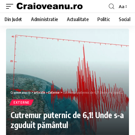
Aa
Din Judet
Administratie
Actualitate
Politic
Social
Craioveanu.ro
>
articole
>
Externe
>
Cutremur puternic de 6,1! Unde s-a zguduit pământul
EXTERNE
Cutremur puternic de 6,1! Unde s-a
zguduit pământul