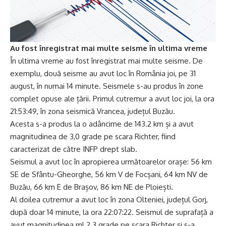
Au fost înregistrat mai multe seisme în ultima vreme
În ultima vreme au fost înregistrat mai multe seisme. De
exemplu, două seisme au avut loc în România joi, pe 31
august, în numai 14 minute. Seismele s-au produs în zone
complet opuse ale țării. Primul cutremur a avut loc joi, la ora
21:53:49, în zona seismică Vrancea, județul Buzău.
Acesta s-a produs la o adâncime de 143.2 km și a avut
magnitudinea de 3,0 grade pe scara Richter, fiind
caracterizat de către INFP drept slab.
Seismul a avut loc în apropierea următoarelor orașe: 56 km
SE de Sfântu-Gheorghe, 56 km V de Focșani, 64 km NV de
Buzău, 66 km E de Brașov, 86 km NE de Ploiești.
Al doilea cutremur a avut loc în zona Olteniei, județul Gorj,
după doar 14 minute, la ora 22:07:22. Seismul de suprafață a
avut magnitudinea ml 2.3 grade pe scara Richter și s-a