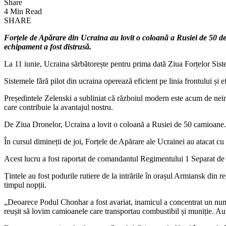
Share
4 Min Read
SHARE
Forțele de Apărare din Ucraina au lovit o coloană a Rusiei de 50 de
echipament a fost distrusă.
La 11 iunie, Ucraina sărbătorește pentru prima dată Ziua Forțelor Siste
Sistemele fără pilot din ucraina operează eficient pe linia frontului și e
Președintele Zelenski a subliniat că războiul modern este acum de neima
care contribuie la avantajul nostru.
De Ziua Dronelor, Ucraina a lovit o coloană a Rusiei de 50 camioane.
În cursul dimineții de joi, Forțele de Apărare ale Ucrainei au atacat 
Acest lucru a fost raportat de comandantul Regimentului 1 Separat de
Țintele au fost podurile rutiere de la intrările în orașul Armiansk din
timpul nopții.
„Deoarece Podul Chonhar a fost avariat, inamicul a concentrat un numă
reușit să lovim camioanele care transportau combustibil și muniție. Au 