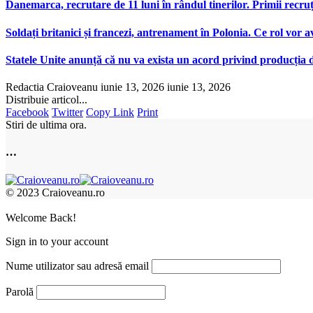
Danemarca, recrutare de 11 luni în rândul tinerilor. Primii recr
Soldați britanici și francezi, antrenament în Polonia. Ce rol vor
Statele Unite anunță că nu va exista un acord privind producția 
Redactia Craioveanu
iunie 13, 2026
iunie 13, 2026
Distribuie articol...
Facebook
Twitter
Copy Link
Print
Stiri de ultima ora.
…
© 2023 Craioveanu.ro
Welcome Back!
Sign in to your account
Nume utilizator sau adresă email
Parolă