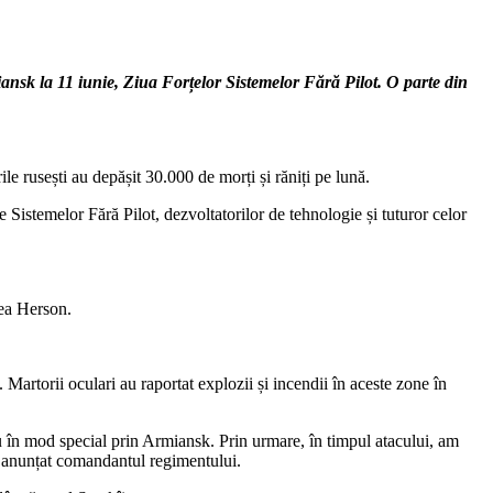
ansk la 11 iunie, Ziua Forțelor Sistemelor Fără Pilot. O parte din
rile rusești au depășit 30.000 de morți și răniți pe lună.
Sistemelor Fără Pilot, dezvoltatorilor de tehnologie și tuturor celor
nea Herson.
artorii oculari au raportat explozii și incendii în aceste zone în
 în mod special prin Armiansk. Prin urmare, în timpul atacului, am
 a anunțat comandantul regimentului.