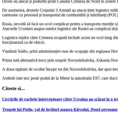
Drone au atacat și podurile peste Canalul Crimeea de Nord în zonele P
De asemenea, dronele Corpului 3 Armată au atacat ținte logistice milit
camioane cu personal și transportul de combustibil și lubrifianți (POL)
Rusia, nevoită să facă un ocol complicat pentru a transporta muniție și
Atacurile Ucrainei asupra rutelor logistice ale Rusiei au complicat deja 
Logistica rușilor către Crimeea ocupată include acum un ocol lung din 
funcționează ca de obicei.
Vladimir Saldo, șeful administrației ruse de ocupație din regiunea Herso
Prima rută alternativă trece prin orașele Novooleksiivka, Askania-No
A doua opțiune de ocolire începe tot din Novooleksiivka, dar apoi tr
Ambele rute trec peste podul de la Mirne la autostrada E97, care duce
Citeste si...
Livrările de rachete interceptoare către Ucraina au scăzut la o tr
Trupele lui Putin, val de lovituri asupra Kievului. Două persoane 