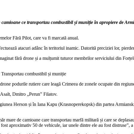
 camioane ce transportau combustibil și muniție în apropiere de Armi
melor Fără Pilot, care va fi marcată anual.
fectuează atacuri adânc în teritoriul inamic. Datorită preciziei lor, pierde
ginat fără drone și a mulțumit tuturor membrilor serviciului din Forțele 
 Transportau combustibil și muniție
cu drone podurile rutiere care leagă Crimeea de zonele ocupate din regiu
 Asalt, Dmitro „Perun” Filatov.
 regiunea Herson și în Iana Kapu (Krasnoperekopsk) din partea Armiansk. M
r mare de camioane care transportau marfă militară și care se deplasau
fost aproximativ 50 de vehicule, iar unele dintre ele au fost distruse”,