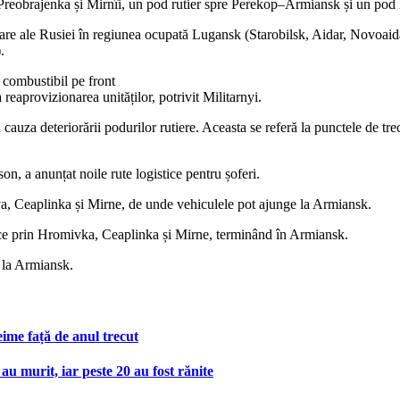
reobrajenka și Mirnîi, un pod rutier spre Perekop–Armiansk și un pod l
are ale Rusiei în regiunea ocupată Lugansk (Starobilsk, Aidar, Novoaidar,
.
 combustibil pe front
reaprovizionarea unităților, potrivit Militarnyi.
cauza deteriorării podurilor rutiere. Aceasta se referă la punctele de tr
n, a anunțat noile rute logistice pentru șoferi.
va, Ceaplinka și Mirne, de unde vehiculele pot ajunge la Armiansk.
ece prin Hromivka, Ceaplinka și Mirne, terminând în Armiansk.
 la Armiansk.
eime față de anul trecut
au murit, iar peste 20 au fost rănite