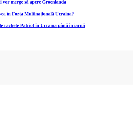
uți vor merge să apere Groenlanda
 avea în Forța Multinațională Ucraina?
de rachete Patriot în Ucraina până în iarnă