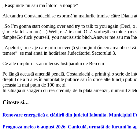
„Răspunde-mi sau mă întorc la noapte”
Alexandru Constandachi se exprimă în mailurile trimise către Diana atâ
„So I’m gonna start coming over and try to talk to you again (Deci, o să î
şi mie la fel sau nu (…) Well, o să te caut. O să vorbeşti cu mine. (mes
tâmpiteGo fuck yourself, you narcissistic bitch.Answer me sau ma înto
„Apeluri şi mesaje care prin frecvenţă şi conţinut (încercarea obsesivă
temere”, se mai arată în hotărârea Judecătoriei Sectorului 3.
Ce alte drepturi i s-au interzis Justițiarului de Berceni
Pe lângă această amendă penală, Costandachi a primit și o serie de inte
dreptul de a fi ales în autorităţile publice sau în orice alte funcţii pu
aceasta la mai puțin de 100 metri.
În situaţia sustragerii cu rea-credinţă de la plata amenzii, numărul zi
Citeste si...
Renovare energetică a clădirii din judetul Ialomita, Municipiul F
Prognoza meteo 6 august 2026. Caniculă, urmată de furtuni în ap