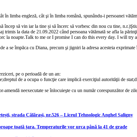
t în limba engleză, cât şi în limba română, spunându-i persoanei vătămat
ncep să vin iar la tine și să încerc să vorbesc din nou cu tine, n.r.)Ştiu c
aj trimis la data de 21.09.2022 când persoana vătămată se afla la părinţi
rc la noapte.Talk to me or I promise I can do this every day. I will tr
 de a se împăca cu Diana, precum şi jigniri la adresa acesteia exprimate
rziceri, pe o perioadă de un an:
blice;dreptul de a ocupa o funcţie care implică exerciţiul autorităţii de s
lelor-amendă neexecutate se înlocuieşte cu un număr corespunzător de zil
etești, strada Călărași, nr.526 – Liceul Tehnologic Anghel Saligny
roape toată țara. Temperaturile vor urca până la 41 de grade