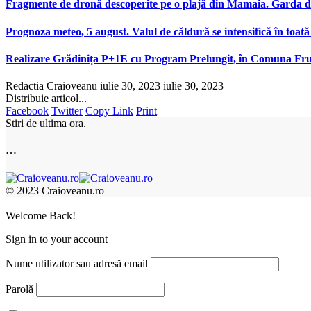
Fragmente de dronă descoperite pe o plajă din Mamaia. Garda de
Prognoza meteo, 5 august. Valul de căldură se intensifică în toată 
Realizare Grădinița P+1E cu Program Prelungit, în Comuna Frum
Redactia Craioveanu
iulie 30, 2023
iulie 30, 2023
Distribuie articol...
Facebook
Twitter
Copy Link
Print
Stiri de ultima ora.
…
© 2023 Craioveanu.ro
Welcome Back!
Sign in to your account
Nume utilizator sau adresă email
Parolă