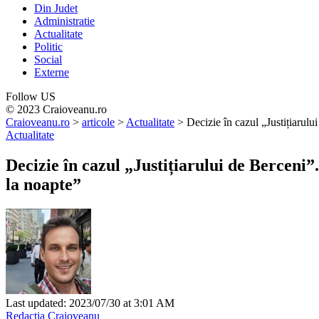
Din Judet
Administratie
Actualitate
Politic
Social
Externe
Follow US
© 2023 Craioveanu.ro
Craioveanu.ro
>
articole
>
Actualitate
>
Decizie în cazul „Justițiarulu
Actualitate
Decizie în cazul „Justițiarului de Berceni
la noapte”
Last updated: 2023/07/30 at 3:01 AM
Redactia Craioveanu