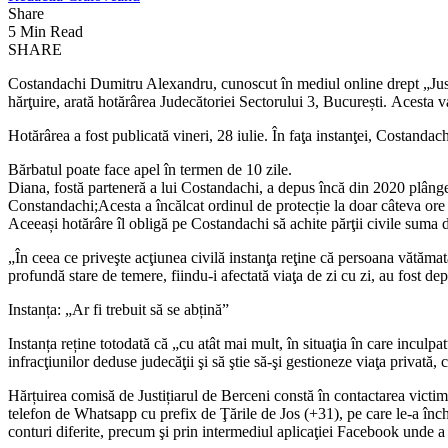
Share
5 Min Read
SHARE
Costandachi Dumitru Alexandru, cunoscut în mediul online drept „Justi
hărţuire, arată hotărârea Judecătoriei Sectorului 3, București. Acesta va
Hotărârea a fost publicată vineri, 28 iulie. În faţa instanţei, Costandac
Bărbatul poate face apel în termen de 10 zile.
Diana, fostă parteneră a lui Costandachi, a depus încă din 2020 plânge
Constandachi;Acesta a încălcat ordinul de protecție la doar câteva ore 
Aceeași hotărâre îl obligă pe Costandachi să achite părţii civile suma
„În ceea ce priveşte acţiunea civilă instanţa reţine că persoana vătăma
profundă stare de temere, fiindu-i afectată viaţa de zi cu zi, au fost de
Instanța: „Ar fi trebuit să se abțină”
Instanța reține totodată că „cu atât mai mult, în situaţia în care inculpa
infracţiunilor deduse judecăţii şi să ştie să-şi gestioneze viaţa privată,
Hărțuirea comisă de Justițiarul de Berceni constă în contactarea victi
telefon de Whatsapp cu prefix de Ţările de Jos (+31), pe care le-a înch
conturi diferite, precum şi prin intermediul aplicaţiei Facebook unde a f