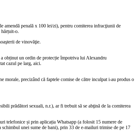
e amendă penală x 100 lei/zi), pentru comiterea infracţiunii de
 hărțuit-o.
noaşterii de vinovăţie.
 a obținut un ordin de protecție împotriva lui Alexandru
t cazul pe larg, aici.
une morale, precizând că faptele comise de către inculpat i-au produs o
bili prădători sexuali, n.r.), ar fi trebuit să se abţină de la comiterea
ri telefonice și prin aplicația Whatsapp (a folosit 15 numere de
 în schimbul unei sume de bani), prin 33 de e-mailuri trimise de pe 17