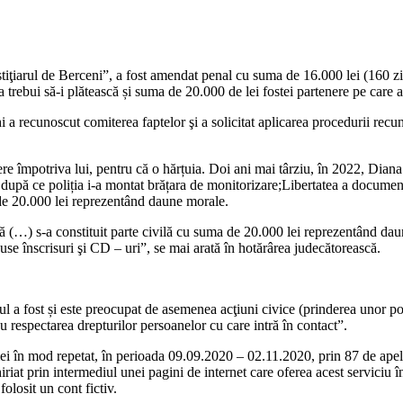
ţiarul de Berceni”, a fost amendat penal cu suma de 16.000 lei (160 zil
 trebui să-i plătească și suma de 20.000 de lei fostei partenere pe care a
hi a recunoscut comiterea faptelor şi a solicitat aplicarea procedurii recu
re împotriva lui, pentru că o hărțuia. Doi ani mai târziu, în 2022, Diana
după ce poliția i-a montat brățara de monitorizare;Libertatea a documenta
 de 20.000 lei reprezentând daune morale.
tă (…) s-a constituit parte civilă cu suma de 20.000 lei reprezentând da
puse înscrisuri şi CD – uri”, se mai arată în hotărârea judecătorească.
tul a fost și este preocupat de asemenea acţiuni civice (prinderea unor posi
 cu respectarea drepturilor persoanelor cu care intră în contact”.
mei în mod repetat, în perioada 09.09.2020 – 02.11.2020, prin 87 de apelu
iriat prin intermediul unei pagini de internet care oferea acest serviciu
olosit un cont fictiv.