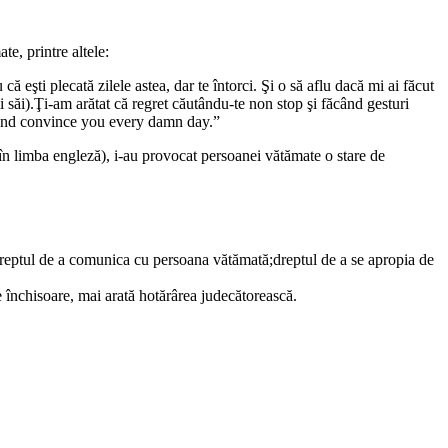
e, printre altele:
ă eşti plecată zilele astea, dar te întorci. Şi o să aflu dacă mi ai făcut
i săi).Ţi-am arătat că regret căutându-te non stop şi făcând gesturi
y and convince you every damn day.”
 în limba engleză), i-au provocat persoanei vătămate o stare de
tat;dreptul de a comunica cu persoana vătămată;dreptul de a se apropia de
e închisoare, mai arată hotărârea judecătorească.