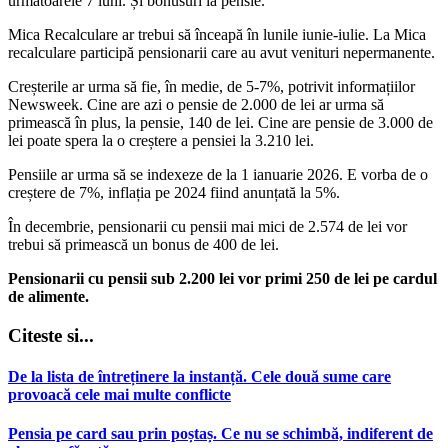
următoarele 7 luni. Și bonusuri la pensie.
Mica Recalculare ar trebui să înceapă în lunile iunie-iulie. La Mica
recalculare participă pensionarii care au avut venituri nepermanente.
Creșterile ar urma să fie, în medie, de 5-7%, potrivit informațiilor
Newsweek. Cine are azi o pensie de 2.000 de lei ar urma să
primească în plus, la pensie, 140 de lei. Cine are pensie de 3.000 de
lei poate spera la o creștere a pensiei la 3.210 lei.
Pensiile ar urma să se indexeze de la 1 ianuarie 2026. E vorba de o
creștere de 7%, inflația pe 2024 fiind anunțată la 5%.
În decembrie, pensionarii cu pensii mai mici de 2.574 de lei vor
trebui să primească un bonus de 400 de lei.
Pensionarii cu pensii sub 2.200 lei vor primi 250 de lei pe cardul
de alimente.
Citeste si...
De la lista de întreținere la instanță. Cele două sume care
provoacă cele mai multe conflicte
Pensia pe card sau prin poștaș. Ce nu se schimbă, indiferent de