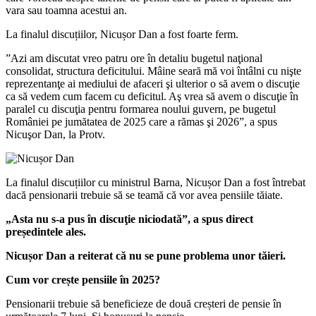
vara sau toamna acestui an.
La finalul discuțiilor, Nicușor Dan a fost foarte ferm.
”Azi am discutat vreo patru ore în detaliu bugetul naţional
consolidat, structura deficitului. Mâine seară mă voi întâlni cu nişte
reprezentanţe ai mediului de afaceri şi ulterior o să avem o discuţie
ca să vedem cum facem cu deficitul. Aş vrea să avem o discuţie în
paralel cu discuţia pentru formarea noului guvern, pe bugetul
României pe jumătatea de 2025 care a rămas şi 2026”, a spus
Nicuşor Dan, la Protv.
La finalul discuțiilor cu ministrul Barna, Nicușor Dan a fost întrebat
dacă pensionarii trebuie să se teamă că vor avea pensiile tăiate.
„Asta nu s-a pus în discuţie niciodată”, a spus direct
președintele ales.
Nicușor Dan a reiterat că nu se pune problema unor tăieri.
Cum vor crește pensiile în 2025?
Pensionarii trebuie să beneficieze de două creșteri de pensie în