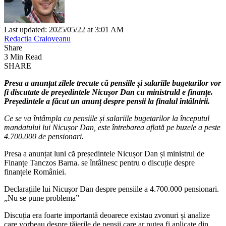
Last updated: 2025/05/22 at 3:01 AM
Redactia Craioveanu
Share
3 Min Read
SHARE
Presa a anunțat zilele trecute că pensiile și salariile bugetarilor vor
fi discutate de președintele Nicușor Dan cu ministruld e finanțe.
Președintele a făcut un anunț despre pensii la finalul întâlnirii.
Ce se va întâmpla cu pensiile și salariile bugetarilor la începutul
mandatului lui Nicușor Dan, este întrebarea aflată pe buzele a peste
4.700.000 de pensionari.
Presa a anunțat luni că președintele Nicușor Dan și ministrul de
Finanțe Tanczos Barna. se întâlnesc pentru o discuție despre
finanțele României.
Declarațiile lui Nicușor Dan despre pensiile a 4.700.000 pensionari.
„Nu se pune problema”
Discuția era foarte importantă deoarece existau zvonuri și analize
care vorbeau despre tăierile de pensii care ar putea fi aplicate din