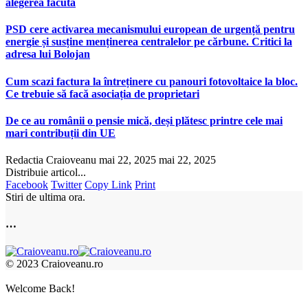
alegerea făcută
PSD cere activarea mecanismului european de urgență pentru
energie și susține menținerea centralelor pe cărbune. Critici la
adresa lui Bolojan
Cum scazi factura la întreținere cu panouri fotovoltaice la bloc.
Ce trebuie să facă asociația de proprietari
De ce au românii o pensie mică, deși plătesc printre cele mai
mari contribuții din UE
Redactia Craioveanu
mai 22, 2025
mai 22, 2025
Distribuie articol...
Facebook
Twitter
Copy Link
Print
Stiri de ultima ora.
…
© 2023 Craioveanu.ro
Welcome Back!