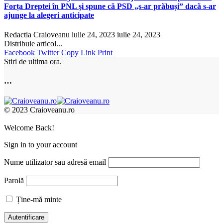
Forța Dreptei în PNL şi spune că PSD „s-ar prăbuși” dacă s-ar
ajunge la alegeri anticipate
Redactia Craioveanu
iulie 24, 2023
iulie 24, 2023
Distribuie articol...
Facebook
Twitter
Copy Link
Print
Stiri de ultima ora.
…
© 2023 Craioveanu.ro
Welcome Back!
Sign in to your account
Nume utilizator sau adresă email
Parolă
Ține-mă minte