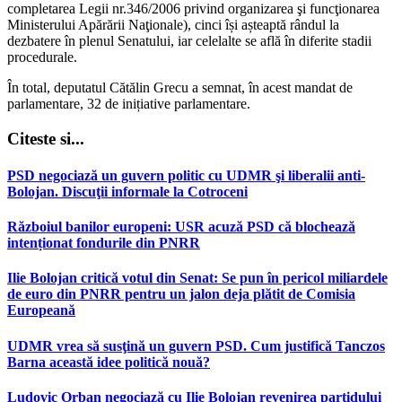
completarea Legii nr.346/2006 privind organizarea şi funcţionarea
Ministerului Apărării Naţionale), cinci își așteaptă rândul la
dezbatere în plenul Senatului, iar celelalte se află în diferite stadii
procedurale.
În total, deputatul Cătălin Grecu a semnat, în acest mandat de
parlamentare, 32 de inițiative parlamentare.
Citeste si...
PSD negociază un guvern politic cu UDMR şi liberalii anti-
Bolojan. Discuţii informale la Cotroceni
Războiul banilor europeni: USR acuză PSD că blochează
intenționat fondurile din PNRR
Ilie Bolojan critică votul din Senat: Se pun în pericol miliardele
de euro din PNRR pentru un jalon deja plătit de Comisia
Europeană
UDMR vrea să susţină un guvern PSD. Cum justifică Tanczos
Barna această idee politică nouă?
Ludovic Orban negociază cu Ilie Bolojan revenirea partidului