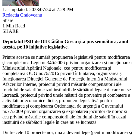
Last updated: 2023/07/24 at 7:28 PM
Redactia Craioveanu
Share
1 Min Read
SHARE
Deputatul PSD de Olt Cătălin Grecu și-a pus semnătura, anul
acesta, pe 10 inițiative legislative.
Printre acestea se numără propunerea legislativă pentru modificarea
şi completarea Legii nr.346/2006 privind organizarea şi funcţionarea
Ministerului Apărării Naţionale, cea pentru modificarea şi
completarea OUG nr.76/2016 privind înfiinţarea, organizarea şi
funcţionarea Direcţiei Generale de Protecţie Internă a Ministerului
Afacerilor Interne, proiectul privind măsurile compensatorii ale
fondului de salarii în cazul instituirii de sărbători legale în care nu se
lucrează, proiectul privind unele măsuri de prevenire şi combatere a
activităţilor economice ilicite, propunere legislativă pentru
modificarea şi completarea Ordonanţei de urgenţă a Guvernului
nr.77/2009 privind organizarea şi exploatarea jocurilor de noroc și
cea privind măsurile compensatorii ale fondului de salarii în cazul
instituirii de sărbători legale în care nu se lucrează.
Dintre cele 10 proiecte noi, una a devenit lege (pentru modificarea şi