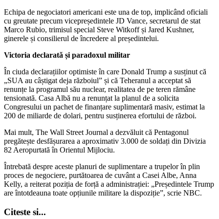
Echipa de negociatori americani este una de top, implicând oficiali
cu greutate precum vicepreședintele JD Vance, secretarul de stat
Marco Rubio, trimisul special Steve Witkoff și Jared Kushner,
ginerele și consilierul de încredere al președintelui.
Victoria declarată și paradoxul militar
În ciuda declarațiilor optimiste în care Donald Trump a susținut că
„SUA au câștigat deja războiul” și că Teheranul a acceptat să
renunțe la programul său nuclear, realitatea de pe teren rămâne
tensionată. Casa Albă nu a renunțat la planul de a solicita
Congresului un pachet de finanțare suplimentară masiv, estimat la
200 de miliarde de dolari, pentru susținerea efortului de război.
Mai mult, The Wall Street Journal a dezvăluit că Pentagonul
pregătește desfășurarea a aproximativ 3.000 de soldați din Divizia
82 Aeropurtată în Orientul Mijlociu.
Întrebată despre aceste planuri de suplimentare a trupelor în plin
proces de negociere, purtătoarea de cuvânt a Casei Albe, Anna
Kelly, a reiterat poziția de forță a administrației: „Președintele Trump
are întotdeauna toate opțiunile militare la dispoziție”, scrie NBC.
Citeste si...