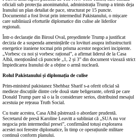
oficiali sub protecția anonimatului, administrația Trump a trimis deja
Iranului un plan detaliat de pace, structurat pe 15 puncte.
Documentul a fost livrat prin intermediul Pakistanului, o mișcare
care subliniază eforturile diplomatice din culise ale liderilor
regionali.
Într-o declarație din Biroul Oval, președintele Trump a justificat
decizia de a suspenda amenințările cu lovituri asupra infrastructurii
energetice iraniene tocmai prin prisma acestor negocieri incipiente.
„Vorbesc cu noi și vorbesc rațional”, a afirmat liderul de la Casa
Albă, menționând că punctele „1, 2 și 3” din document vizează strict
împiedicarea Iranului de a obține o armă nucleară.
Rolul Pakistanului și diplomația de culise
Prim-ministrul pakistanez Shehbaz Sharif s-a oferit oficial să
medieze discuțiile dintre cele două state beligerante, ofertă pe care
Donald Trump pare să o ia în considerare serios, distribuind mesajul
acestuia pe rețeaua Truth Social.
Cu toate acestea, Casa Albă păstrează o abordare prudentă.
Secretarul de presă Karoline Leavitt a subliniat că „SUA nu vor
negocia prin intermediul presei”, confirmând totuși explorarea
acestei noi ferestre diplomatice, în timp ce operațiunile militare
continuă conform planului.