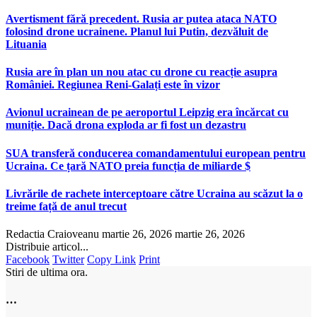
Avertisment fără precedent. Rusia ar putea ataca NATO
folosind drone ucrainene. Planul lui Putin, dezvăluit de
Lituania
Rusia are în plan un nou atac cu drone cu reacție asupra
României. Regiunea Reni-Galați este în vizor
Avionul ucrainean de pe aeroportul Leipzig era încărcat cu
muniție. Dacă drona exploda ar fi fost un dezastru
SUA transferă conducerea comandamentului european pentru
Ucraina. Ce țară NATO preia funcția de miliarde $
Livrările de rachete interceptoare către Ucraina au scăzut la o
treime față de anul trecut
Redactia Craioveanu
martie 26, 2026
martie 26, 2026
Distribuie articol...
Facebook
Twitter
Copy Link
Print
Stiri de ultima ora.
…