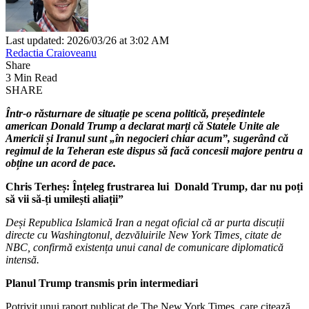
Last updated: 2026/03/26 at 3:02 AM
Redactia Craioveanu
Share
3 Min Read
SHARE
Într-o răsturnare de situație pe scena politică, președintele
american Donald Trump a declarat marți că Statele Unite ale
Americii și Iranul sunt „în negocieri chiar acum”, sugerând că
regimul de la Teheran este dispus să facă concesii majore pentru a
obține un acord de pace.
Chris Terheș: Înțeleg frustrarea lui Donald Trump, dar nu poți
să vii să-ți umilești aliații”
Deși Republica Islamică Iran a negat oficial că ar purta discuții
directe cu Washingtonul, dezvăluirile New York Times, citate de
NBC, confirmă existența unui canal de comunicare diplomatică
intensă.
Planul Trump transmis prin intermediari
Potrivit unui raport publicat de The New York Times, care citează