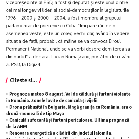
vicepreședinte al PSD, a fost și deputat și este unul dintre
cei mai longevivi lideri ai social-democraților.În legislaturile
1996 – 2000 și 2000 – 2004, a fost membru al grupului
parlamentar de prietenie cu Cuba.”Îmi pare rău de o
asemenea veste, este un coleg vechi, dar, având în vedere
situația de față, probabil că mâine se va convoca Biroul
Permanent Național, unde se va vorbi despre demiterea sa
din partid” a declarat Lucian Romașcanu, purtător de cuvânt
al PSD, la Digi24.
Citeste si...
Prognoza meteo 8 august. Val de căldură și furtuni violente
în România. Zonele lovite de caniculă și vijelii
Drona prăbușită în Bulgaria, lângă granița cu România, era o
dronă-momeală de tip Maya
Caniculă sufocantă și furtuni periculoase. Ultima prognoză
de la ANM
Renovare energetică a clădirii din judetul Ialomita,