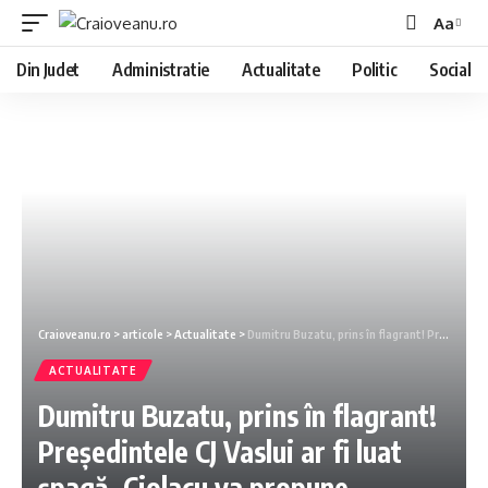
Aa
Din Judet
Administratie
Actualitate
Politic
Social
Craioveanu.ro
>
articole
>
Actualitate
>
Dumitru Buzatu, prins în flagrant! Președintele CJ Vaslui ar fi luat șpagă, Ciolacu va propune excluderea
ACTUALITATE
Dumitru Buzatu, prins în flagrant!
Președintele CJ Vaslui ar fi luat
șpagă, Ciolacu va propune