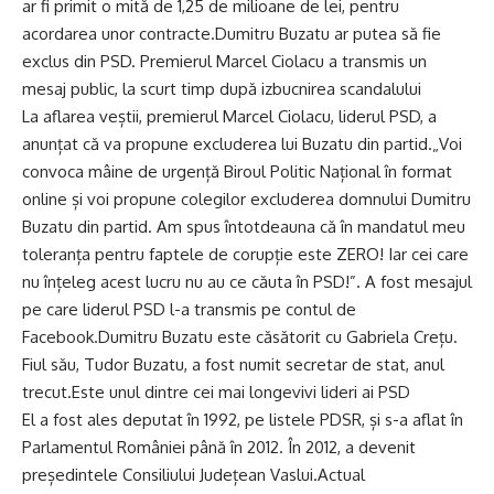
ar fi primit o mită de 1,25 de milioane de lei, pentru
acordarea unor contracte.Dumitru Buzatu ar putea să fie
exclus din PSD. Premierul Marcel Ciolacu a transmis un
mesaj public, la scurt timp după izbucnirea scandalului
La aflarea veștii, premierul Marcel Ciolacu, liderul PSD, a
anunțat că va propune excluderea lui Buzatu din partid.„Voi
convoca mâine de urgență Biroul Politic Național în format
online și voi propune colegilor excluderea domnului Dumitru
Buzatu din partid. Am spus întotdeauna că în mandatul meu
toleranța pentru faptele de corupție este ZERO! Iar cei care
nu înțeleg acest lucru nu au ce căuta în PSD!”. A fost mesajul
pe care liderul PSD l-a transmis pe contul de
Facebook.Dumitru Buzatu este căsătorit cu Gabriela Crețu.
Fiul său, Tudor Buzatu, a fost numit secretar de stat, anul
trecut.Este unul dintre cei mai longevivi lideri ai PSD
El a fost ales deputat în 1992, pe listele PDSR, și s-a aflat în
Parlamentul României până în 2012. În 2012, a devenit
președintele Consiliului Județean Vaslui.Actual