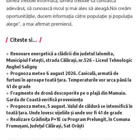
lumea trebuie informată, lumea trebuie să cunoască
adevărul, să cunoască riscul şi mai ales să aleagă.Noi creăm
oportunităţile, ducem informaţia către populaţie şi populaţia
alege”, a mai afirmat premierul.
Citeste si...
Renovare energetică a clădirii din judetul Ialomita,
Municipiul Fetești, strada Călărași, nr.526 – Liceul Tehnologic
Anghel Saligny
Prognoza meteo 6 august 2026. Caniculă, urmată de
furtuni în aproape toată țara. Temperaturile vor urca până la
41 de grade
Fragmente de dronă descoperite pe o plajă din Mamaia.
Garda de Coastă verifică proveniența
Prognoza meteo, 5 august. Valul de căldură se intensifică în
toată țara. Unde lovesc vijeliile și unde vor fi 41 de grade
Realizare Grădinița P+1E cu Program Prelungit, în Comuna
Frumușani, Județul Călărași, Sat Orăști