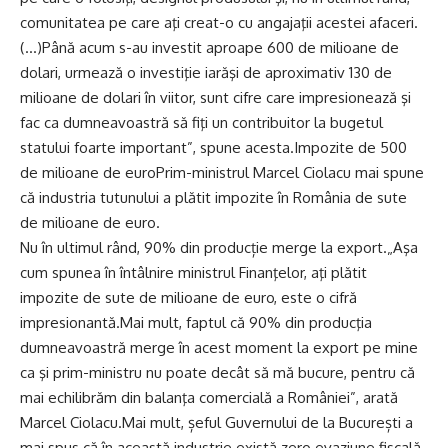
comunitatea pe care aţi creat-o cu angajaţii acestei afaceri.
(…)Până acum s-au investit aproape 600 de milioane de
dolari, urmează o investiţie iarăşi de aproximativ 130 de
milioane de dolari în viitor, sunt cifre care impresionează şi
fac ca dumneavoastră să fiţi un contribuitor la bugetul
statului foarte important”, spune acesta.Impozite de 500
de milioane de euroPrim-ministrul Marcel Ciolacu mai spune
că industria tutunului a plătit impozite în România de sute
de milioane de euro.
Nu în ultimul rând, 90% din producție merge la export.„Aşa
cum spunea în întâlnire ministrul Finanţelor, aţi plătit
impozite de sute de milioane de euro, este o cifră
impresionantă.Mai mult, faptul că 90% din producţia
dumneavoastră merge în acest moment la export pe mine
ca şi prim-ministru nu poate decât să mă bucure, pentru că
mai echilibrăm din balanţa comercială a României”, arată
Marcel Ciolacu.Mai mult, șeful Guvernului de la București a
mai spus că în această industrie există zero evaziune fiscală.