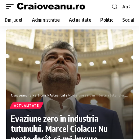
Aa
Din Judet
Administratie
Actualitate
Politic
Social
Craioveanu.ro
>
articole
>
Actualitate
>
Evaziune zero în industria tutunului. Marcel Ciolacu: Nu poate decât să mă bucure
ACTUALITATE
Evaziune zero în industria
tutunului. Marcel Ciolacu: Nu
poate decât să mă bucure