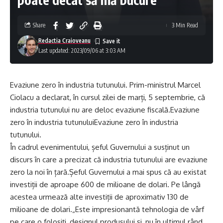
Share
3 Min Read
Redactia Craioveanu
Last updated: 2023/09/06 at 3:03 AM
Evaziune zero în industria tutunului. Prim-ministrul Marcel
Ciolacu a declarat, în cursul zilei de marți, 5 septembrie, că
industria tutunului nu are deloc evaziune fiscală.Evaziune
zero în industria tutunuluiEvaziune zero în industria
tutunului.
În cadrul evenimentului, șeful Guvernului a susținut un
discurs în care a precizat că industria tutunului are evaziune
zero la noi în țară.Șeful Guvernului a mai spus că au existat
investiții de aproape 600 de milioane de dolari. Pe lângă
acestea urmează alte investiții de aproximativ 130 de
milioane de dolari.„Este impresionantă tehnologia de vârf
pe care o folosiţi, designul produsului şi, nu în ultimul rând,