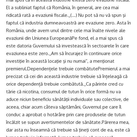
El a subliniat faptul că România, în general, are cea mai
ridicată rată a evaziunii fiscale.„(…) Nu pot să nu vă spun şi
faptul că industria dumneavoastră are evaziune zero. Asta în
România, unde avem unul dintre cele mai înalte nivele ale
evaziunii din Uniunea EuropeanăPe fond, el a mai spus că
este datoria Guvernului să investească în sectoarele în care
evaziunea este zero.„Am să încurajez în continuare orice
investiţie în această locaţie şi nu numai”, a menţionat
premierul.Dependențele trebuie combătutePremierul a mai
precizat că cei din această industrie trebuie să înțeleagă că
orice dependență trebuie combătută.„Ca părinte cred cu
tărie că nicotina, consumul de tutun în orice formă nu va
aduce niciun beneficiu sănătăţii individuale sau colective, de
aceea, chiar acum câteva săptămâni, Guvernul pe care îl
conduc a aprobat o hotărâre prin care produsele de tutun
încălzit se supun avertismentelor de sănătate.Părerea mea,
dar asta nu înseamnă că trebuie să ţineţi cont de ea, este că