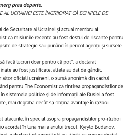
 merg prea departe.
E AL UCRAINEI ESTE ÎNGRIJORAT CĂ ECHIPELE DE
ui de Securitate al Ucrainei și actual membru al
st că misiunile recente au fost destul de riscante pentru
ipsite de strategie sau punând în pericol agenții și sursele
 să facă lucruri doar pentru că pot”, a declarat
ate au fost justificate, altele au dat de gândit.
r altor oficiali ucraineni, o sursă anonimă din cadrul
arând pentru The Economist că țintirea propagandiștilor de
în sistemele politice și de informații ale Rusiei a fost
te, mai degrabă decât să obțină avantaje în război.
cat atacurile, în special asupra propagandiștilor pro-război
rviu acordat în luna mai a anului trecut, Kyrylo Budanov,