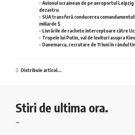
Avionul ucrainean de pe aeroportul Leipzig e
dezastru
SUA transferă conducerea comandamentului
miliarde $
Livrările de rachete interceptoare către Ucr
Trupele lui Putin, val de lovituri asupra Ki
Danemarca, recrutare de 11 luni în rândul t
Distribuie articol...
Stiri de ultima ora.
…