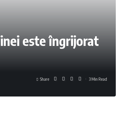
inei este îngrijorat
Share
3 Min Read