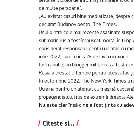
șeful serviciului de informații militare al Ucra
de multe persoane”.
„Au existat cazuri bine mediatizate, despre c
declarat Budanov pentru The Times.
Unul dintre cele mai recente asasinate suspe
submarin rus a fost împușcat mortal în timp c
considerat responsabil pentru un atac cu rache
iulie 2022, care a ucis 28 de civili ucraineni.
Iar în aprilie, un blogger militar rus a fost u
Rusia a arestat o femeie pentru acest atac și 
În octombrie 2022, The New York Times a rel
Ucraina pentru un atentat cu mașină capcană c
propagandistului rus de extremă dreapta Al
Nu este clar însă cine a fost ținta cu ade
Citeste si...