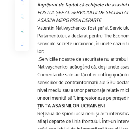
îngrijorat de faptul că echipele de asasini
FOSTUL ȘEF AL SERVICIULUI DE SECURITAT
ASASINI MERG PREA DEPARTE
Valentin Nalivaychenko, fost șef al Serviciul
Parlamentului, a declarat pentru The Economi
serviciile secrete ucrainene, în unele cazuri l
lor:
„Serviciile noastre de securitate nu ar trebui
Nalivaychenko, adăugând că, deși unele asasin
Comentariile sale au făcut ecoul îngrijorărilo
serviciilor de contrainformații ale SBU decl
nivel mediu sau a unor personaje relativ mici 
uneori menită să îl impresioneze pe președin
ȚINTA ASASINILOR UCRAINENI
Rețeaua de spioni ucraineni și-ar fi intensifi
aflați departe de linia frontului. Într-un inte