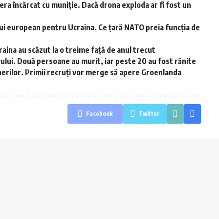
ra încărcat cu muniție. Dacă drona exploda ar fi fost un
 european pentru Ucraina. Ce țară NATO preia funcția de
aina au scăzut la o treime față de anul trecut
evului. Două persoane au murit, iar peste 20 au fost rănite
inerilor. Primii recruți vor merge să apere Groenlanda
Facebook
Twitter