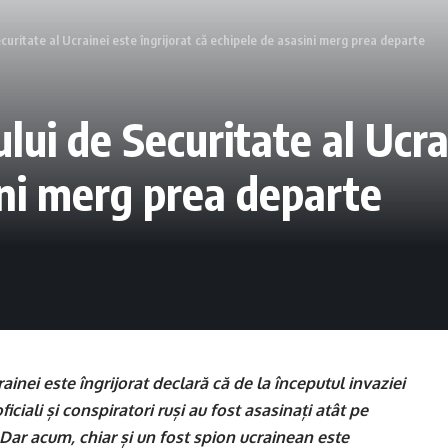
Securitate al Ucrainei este îngrijorat că echipele de asasini merg prea departe
ului de Securitate al Ucra
ini merg prea departe
rainei este îngrijorat declară că de la începutul invaziei
ficiali și conspiratori ruși au fost asasinați atât pe
. Dar acum, chiar și un fost spion ucrainean este