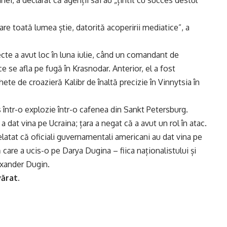
inei, a declarat că agenții săi au „țintit cu succes destul
are toată lumea știe, datorită acoperirii mediatice”, a
cte a avut loc în luna iulie, când un comandant de
e se afla pe fugă în Krasnodar. Anterior, el a fost
te de croazieră Kalibr de înaltă precizie în Vinnytsia în
cis într-o explozie într-o cafenea din Sankt Petersburg.
a dat vina pe Ucraina; țara a negat că a avut un rol în atac.
atat că oficiali guvernamentali americani au dat vina pe
are a ucis-o pe Darya Dugina – fiica naționalistului și
exander Dugin.
vărat.