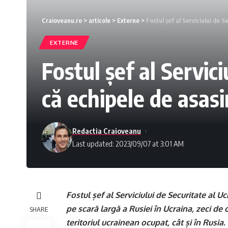
Craioveanu.ro
>
articole
>
Externe
>
Fostul șef al Serviciului de 
EXTERNE
Fostul șef al Servici
că echipele de asas
Redactia Craioveanu
Last updated: 2023/09/07 at 3:01 AM
Fostul șef al Serviciului de Securitate al Uc
pe scară largă a Rusiei în Ucraina, zeci de o
SHARE
teritoriul ucrainean ocupat, cât și în Rusia