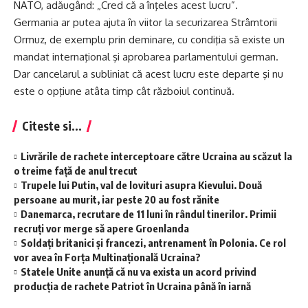
NATO, adăugând: „Cred că a înţeles acest lucru”.
Germania ar putea ajuta în viitor la securizarea Strâmtorii
Ormuz, de exemplu prin deminare, cu condiţia să existe un
mandat internaţional şi aprobarea parlamentului german.
Dar cancelarul a subliniat că acest lucru este departe şi nu
este o opţiune atâta timp cât războiul continuă.
Citeste si...
Livrările de rachete interceptoare către Ucraina au scăzut la
o treime față de anul trecut
Trupele lui Putin, val de lovituri asupra Kievului. Două
persoane au murit, iar peste 20 au fost rănite
Danemarca, recrutare de 11 luni în rândul tinerilor. Primii
recruți vor merge să apere Groenlanda
Soldați britanici și francezi, antrenament în Polonia. Ce rol
vor avea în Forța Multinațională Ucraina?
Statele Unite anunță că nu va exista un acord privind
producția de rachete Patriot în Ucraina până în iarnă