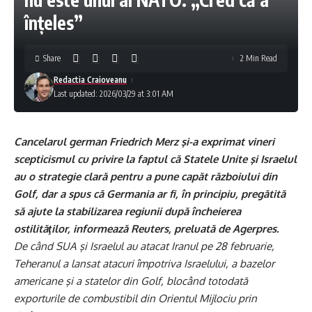
înțeles”
Share
2 Min Read
Redactia Craioveanu
Last updated: 2026/03/29 at 3:01 AM
Cancelarul german Friedrich Merz şi-a exprimat vineri
scepticismul cu privire la faptul că Statele Unite şi Israelul
au o strategie clară pentru a pune capăt războiului din
Golf, dar a spus că Germania ar fi, în principiu, pregătită
să ajute la stabilizarea regiunii după încheierea
ostilităţilor, informează Reuters, preluată de Agerpres.
De când SUA şi Israelul au atacat Iranul pe 28 februarie,
Teheranul a lansat atacuri împotriva Israelului, a bazelor
americane şi a statelor din Golf, blocând totodată
exporturile de combustibil din Orientul Mijlociu prin