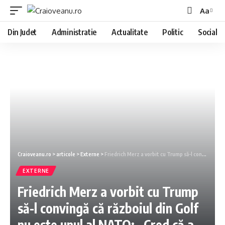
Aa
Din Judet
Administratie
Actualitate
Politic
Social
Craioveanu.ro
>
articole
>
Externe
>
Friedrich Merz a vorbit cu Trump să-l convingă că războiul din Golf nu este unul al NATO: „Cred că a înțeles”
EXTERNE
Friedrich Merz a vorbit cu Trump
să-l convingă că războiul din Golf
nu este unul al NATO: „Cred că a