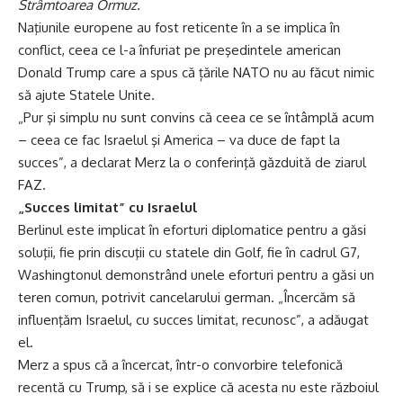
Strâmtoarea Ormuz.
Naţiunile europene au fost reticente în a se implica în
conflict, ceea ce l-a înfuriat pe preşedintele american
Donald Trump care a spus că țările NATO nu au făcut nimic
să ajute Statele Unite.
„Pur şi simplu nu sunt convins că ceea ce se întâmplă acum
– ceea ce fac Israelul şi America – va duce de fapt la
succes”, a declarat Merz la o conferinţă găzduită de ziarul
FAZ.
„Succes limitat” cu Israelul
Berlinul este implicat în eforturi diplomatice pentru a găsi
soluţii, fie prin discuţii cu statele din Golf, fie în cadrul G7,
Washingtonul demonstrând unele eforturi pentru a găsi un
teren comun, potrivit cancelarului german. „Încercăm să
influenţăm Israelul, cu succes limitat, recunosc”, a adăugat
el.
Merz a spus că a încercat, într-o convorbire telefonică
recentă cu Trump, să i se explice că acesta nu este războiul