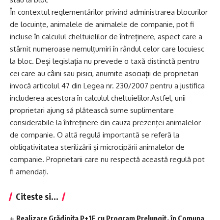
În contextul reglementărilor privind administrarea blocurilor
de locuințe, animalele de animalele de companie, pot fi
incluse în calculul cheltuielilor de întreținere, aspect care a
stârnit numeroase nemulțumiri în rândul celor care locuiesc
la bloc. Deși legislația nu prevede o taxă distinctă pentru
cei care au câini sau pisici, anumite asociații de proprietari
invocă articolul 47 din Legea nr. 230/2007 pentru a justifica
includerea acestora în calculul cheltuielilor.Astfel, unii
proprietari ajung să plătească sume suplimentare
considerabile la întreținere din cauza prezenței animalelor
de companie. O altă regulă importantă se referă la
obligativitatea sterilizării și microcipării animalelor de
companie. Proprietarii care nu respectă această regulă pot
fi amendați.
Citeste si...
Realizare Grădinița P+1E cu Program Prelungit, în Comuna