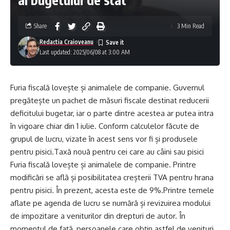
Share
3 Min Read
Redactia Craioveanu
Last updated: 2025/06/08 at 3:00 AM
Furia fiscală lovește și animalele de companie. Guvernul
pregătește un pachet de măsuri fiscale destinat reducerii
deficitului bugetar, iar o parte dintre acestea ar putea intra
în vigoare chiar din 1 iulie. Conform calculelor făcute de
grupul de lucru, vizate în acest sens vor fi și produsele
pentru pisici.Taxă nouă pentru cei care au câini sau pisici
Furia fiscală lovește și animalele de companie. Printre
modificări se află și posibilitatea creșterii TVA pentru hrana
pentru pisici. În prezent, acesta este de 9%.Printre temele
aflate pe agenda de lucru se numără și revizuirea modului
de impozitare a veniturilor din drepturi de autor. În
momentul de față, persoanele care obțin astfel de venituri