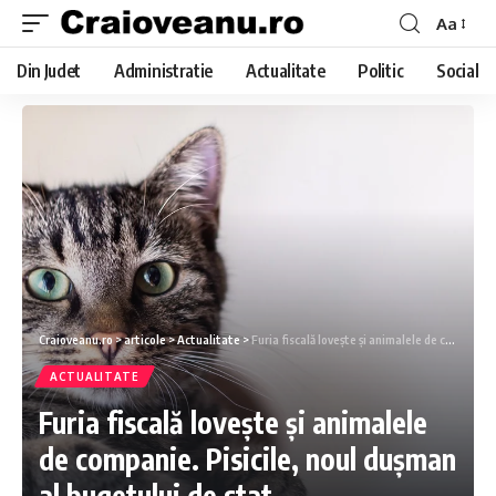
Aa
Din Judet
Administratie
Actualitate
Politic
Social
Craioveanu.ro
>
articole
>
Actualitate
>
Furia fiscală lovește și animalele de companie. Pisicile, noul dușman al bugetului de stat
ACTUALITATE
Furia fiscală lovește și animalele
de companie. Pisicile, noul dușman
al bugetului de stat