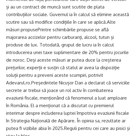
și au un contract de muncă sunt scutite de plata
contribuțiilor sociale. Guvernul ia în calcul să elimine această
scutire sau să modifice condițiile în care se aplică.Alte
măsuri propusePrintre schimbările propuse se află
majorarea accizelor pentru carburanți, alcool, tutun și
produse de lux. Totodată, grupul de lucru ia în calcul
introducerea unei taxe suplimentare de 20% pentru jocurile
de noroc. Deși aceste măsuri ar putea duce la creșterea
prețurilor, experții e susțin că statul ar avea la dispoziție
soluții pentru a preveni aceste scumpiri, potrivit
Adevarul.ro.Președintele Nicușor Dan a declarat că serviciile
secrete ar trebui să joace un rol activ în combaterea
evaziunii fiscale, menționând că fenomenul a luat amploare
în România. El a menționat că a discutat cu premierul
interimar despre includerea luptei împotriva evaziunii fiscale
în Strategia Națională de Apărare. În opinia sa, rezultate ar
putea fi vizibile abia în 2025.Reguli pentru cei care au pisici și
stau la bloc