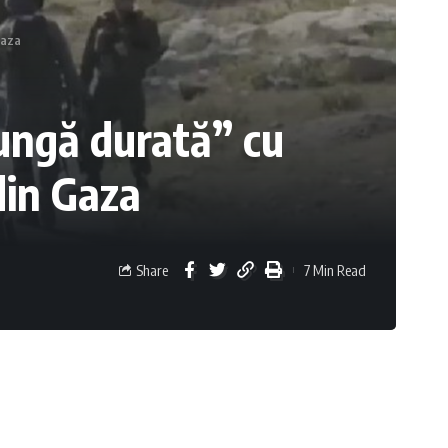
Gaza
ungă durată” cu
 din Gaza
Share
7 Min Read