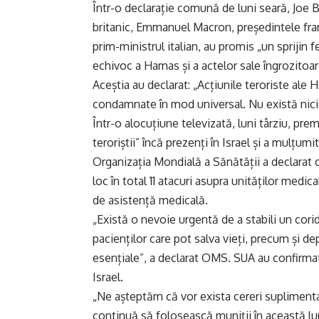
Într-o declarație comună de luni seară, Joe 
britanic, Emmanuel Macron, președintele fran
prim-ministrul italian, au promis „un sprijin 
echivoc a Hamas și a actelor sale îngrozitoar
Aceștia au declarat: „Acțiunile teroriste ale H
condamnate în mod universal. Nu există nicio
Într-o alocuțiune televizată, luni târziu, pr
teroriștii” încă prezenți în Israel și a mulțum
Organizația Mondială a Sănătății a declarat c
loc în total 11 atacuri asupra unităților medic
de asistență medicală.
„Există o nevoie urgentă de a stabili un cori
pacienților care pot salva vieți, precum și d
esențiale”, a declarat OMS. SUA au confirmat 
Israel.
„Ne așteptăm că vor exista cereri suplimenta
continuă să folosească muniții în această lup