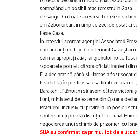
Israelul a declarat în mod oficial război dumi
semnalând un posibil atac terestru în Gaza – 
de sânge. Cu toate acestea, forțele israelien
un război urban, în timp ce zeci de ostatici s
Fâșie Gaza.
În interviul acordat agenției Associated Pre
comandanți de top din interiorul Gaza știau 
cei mai apropiați aliați ai grupului nu au fos
rapoartele potrivit cărora oficiali iranieni din 
El a declarat că până și Hamas a fost șocat 
Israelul să împiedice sau să limiteze atacul.
Barakeh. „Plănuiam să avem câteva victorii și
Luni, ministerul de externe din Qatar a declar
israelieni, inclusiv cu privire la un posibil s
confirmat că poartă discuții. Un oficial Hama
negocierea unui schimb de prizonieri cu Israel
SUA au confirmat că primul lot de ajutoar