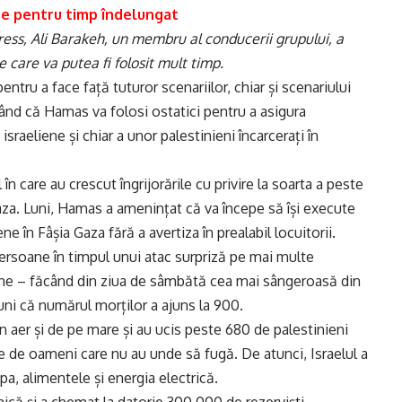
te pentru timp îndelungat
ress, Ali Barakeh, un membru al conducerii grupului, a
care va putea fi folosit mult timp.
ntru a face față tuturor scenariilor, chiar și scenariului
gând că Hamas va folosi ostatici pentru a asigura
israeliene și chiar a unor palestinieni încarcerați în
n care au crescut îngrijorările cu privire la soarta a peste
aza. Luni, Hamas a amenințat că va începe să își execute
ne în Fâșia Gaza fără a avertiza în prealabil locuitorii.
 persoane în timpul unui atac surpriză pe mai multe
oane – făcând din ziua de sâmbătă cea mai sângeroasă din
 luni că numărul morților a ajuns la 900.
din aer și de pe mare și au ucis peste 680 de palestinieni
ne de oameni care nu au unde să fugă. De atunci, Israelul a
pa, alimentele și energia electrică.