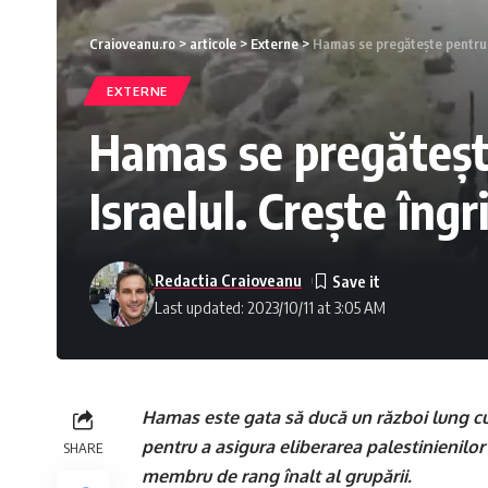
Craioveanu.ro
>
articole
>
Externe
>
Hamas se pregătește pentru u
EXTERNE
Hamas se pregătește
Israelul. Crește îngr
Redactia Craioveanu
Last updated: 2023/10/11 at 3:05 AM
Hamas este gata să ducă un război lung cu Is
pentru a asigura eliberarea palestinienilor 
SHARE
membru de rang înalt al grupării.