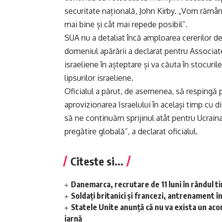
securitate națională, John Kirby. „Vom rămân
mai bine și cât mai repede posibil”.
SUA nu a detaliat încă amploarea cererilor de 
domeniul apărării a declarat pentru Associa
israeliene în așteptare și va căuta în stocuri
lipsurilor israeliene.
Oficialul a părut, de asemenea, să respingă p
aprovizionarea Israelului în același timp cu 
să ne continuăm sprijinul atât pentru Ucraina
pregătire globală”, a declarat oficialul.
Citeste si...
Danemarca, recrutare de 11 luni în rândul t
Soldați britanici și francezi, antrenament î
Statele Unite anunță că nu va exista un aco
iarnă