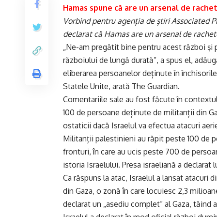
Hamas spune că are un arsenal de rache
Vorbind pentru agenția de știri Associated P
declarat că Hamas are un arsenal de rachete 
„Ne-am pregătit bine pentru acest război și pe
războiului de lungă durată”, a spus el, adău
eliberarea persoanelor deținute în închisorile 
Statele Unite, arată The Guardian.
Comentariile sale au fost făcute în contextul î
100 de persoane deținute de militanții din G
ostaticii dacă Israelul va efectua atacuri aerie
Militanții palestinieni au răpit peste 100 de
fronturi, în care au ucis peste 700 de pers
istoria Israelului. Presa israeliană a declarat
Ca răspuns la atac, Israelul a lansat atacuri 
din Gaza, o zonă în care locuiesc 2,3 milioa
declarat un „asediu complet” al Gaza, tăind a