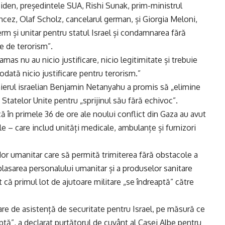
Biden, președintele SUA, Rishi Sunak, prim-ministrul
cez, Olaf Scholz, cancelarul german, și Giorgia Meloni,
ferm și unitar pentru statul Israel și condamnarea fără
e de terorism”.
amas nu au nicio justificare, nicio legitimitate și trebuie
dată nicio justificare pentru terorism.”
emierul israelian Benjamin Netanyahu a promis să „elimine
it Statelor Unite pentru „sprijinul său fără echivoc”.
ă în primele 36 de ore ale noului conflict din Gaza au avut
ale – care includ unități medicale, ambulanțe și furnizori
dor umanitar care să permită trimiterea fără obstacole a
eplasarea personalului umanitar și a produselor sanitare
că primul lot de ajutoare militare „se îndreaptă” către
re de asistență de securitate pentru Israel, pe măsură ce
tă”, a declarat purtătorul de cuvânt al Casei Albe pentru