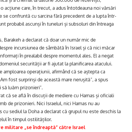
nică și a chemat la datorie 300.000 de rezerviști,
o acțiune care, în trecut, a adus întotdeauna noi vărsări
e se confruntă cu sarcina fără precedent de a lupta într-
unt probabil ascunși în tuneluri și subsoluri din întreaga
ss, Barakeh a declarat că doar un număr mic de
despre incursiunea de sâmbătă în Israel și că nici măcar
t informați în prealabil despre momentul ales. El a negat
domeniul securității ar fi ajutat la planificarea atacului.
de amploarea operațiunii, afirmând că se aștepta ca
 „Am fost surprinși de această mare nerușită”, a spus
 să luăm prizonieri”.
at că se află în discuții de mediere cu Hamas și oficiali
chimb de prizonieri. Nici Israelul, nici Hamas nu au
s cu sediul la Doha a declarat că grupul nu este deschis la
ul în timpul ostilităților.
e militare „se îndreaptă” către Israel