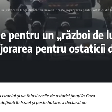
n „război de lungă durată” cu Israelul. Crește îngrijorarea pentru ostaticii din 
 pentru un „război de l
ijorarea pentru ostaticii
raelul și va folosi zecile de ostatici ținuți în Gaza
deținuți în Israel și peste hotare, a declarat un