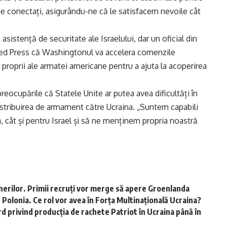
e conectați, asigurându-ne că le satisfacem nevoile cât
asistență de securitate ale Israelului, dar un oficial din
ted Press că Washingtonul va accelera comenzile
le proprii ale armatei americane pentru a ajuta la acoperirea
reocupările că Statele Unite ar putea avea dificultăți în
distribuirea de armament către Ucraina. „Suntem capabili
, cât și pentru Israel și să ne menținem propria noastră
inerilor. Primii recruți vor merge să apere Groenlanda
n Polonia. Ce rol vor avea în Forța Multinațională Ucraina?
rd privind producția de rachete Patriot în Ucraina până în