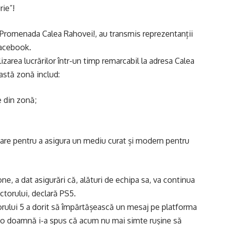
rie”!
Promenada Calea Rahovei!, au transmis reprezentanții
Facebook.
zarea lucrărilor într-un timp remarcabil la adresa Calea
astă zonă includ:
e din zonă;
igare pentru a asigura un mediu curat și modern pentru
ne, a dat asigurări că, alături de echipa sa, va continua
ectorului, declară PS5.
orului 5 a dorit să împărtășească un mesaj pe platforma
e o doamnă i-a spus că acum nu mai simte rușine să