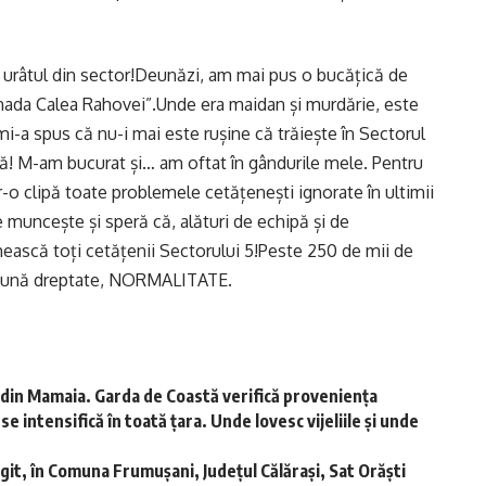
 urâtul din sector!Deunăzi, am mai pus o bucățică de
nada Calea Rahovei”.Unde era maidan și murdărie, este
i-a spus că nu-i mai este rușine că trăiește în Sectorul
ă! M-am bucurat și… am oftat în gândurile mele. Pentru
r-o clipă toate problemele cetățenești ignorate în ultimii
muncește și speră că, alături de echipă și de
mească toți cetățenii Sectorului 5!Peste 250 de mii de
e bună dreptate, NORMALITATE.
din Mamaia. Garda de Coastă verifică proveniența
 intensifică în toată țara. Unde lovesc vijeliile și unde
it, în Comuna Frumușani, Județul Călărași, Sat Orăști