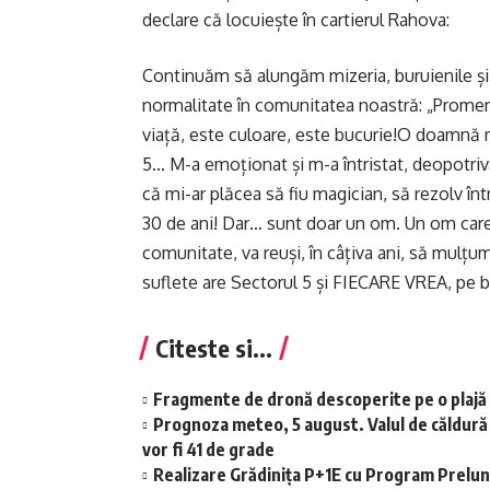
declare că locuiește în cartierul Rahova:
Continuăm să alungăm mizeria, buruienile și
normalitate în comunitatea noastră: „Prome
viață, este culoare, este bucurie!O doamnă m
5… M-a emoționat și m-a întristat, deopotriv
că mi-ar plăcea să fiu magician, să rezolv înt
30 de ani! Dar… sunt doar un om. Un om care 
comunitate, va reuși, în câțiva ani, să mulțu
suflete are Sectorul 5 și FIECARE VREA, p
Citeste si...
Fragmente de dronă descoperite pe o plajă 
Prognoza meteo, 5 august. Valul de căldură se
vor fi 41 de grade
Realizare Grădinița P+1E cu Program Prelung