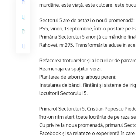
murdărie, este viață, este culoare, este bucu
Sectorul 5 are de astăzi o nouă promenadă: 
PS5, vineri, 1 septembrie, într-o postare pe 
Primăria Sectorului 5 anunță cu mândrie finali
Rahovei, nr.295. Transformările aduse în ace
Refacerea trotuarelor și a locurilor de parcar
Reamenajarea spațiilor verzi;
Plantarea de arbori și arbuști pereni;
Instalarea de bănci, fântâni și sisteme de ir
locuitorii Sectorului 5.
Primarul Sectorului 5, Cristian Popescu Piedo
într-un ritm alert toate lucrările de pe raza s
Cu privire la noua promenadă, primarul Sect
Facebook și să relateze o experiență în car