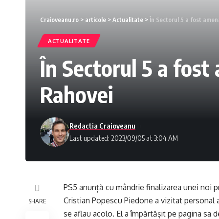
Craioveanu.ro
>
articole
>
Actualitate
>
În Sectorul 5 a fost ame
ACTUALITATE
În Sectorul 5 a fos
Rahovei
Redactia Craioveanu
Last updated: 2023/09/05 at 3:04 AM
PS5 anunță cu mândrie finalizarea unei noi p
Cristian Popescu Piedone a vizitat personal a
SHARE
se aflau acolo. El a împărtășit pe pagina sa