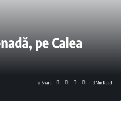
enadă, pe Calea
Share
3 Min Read