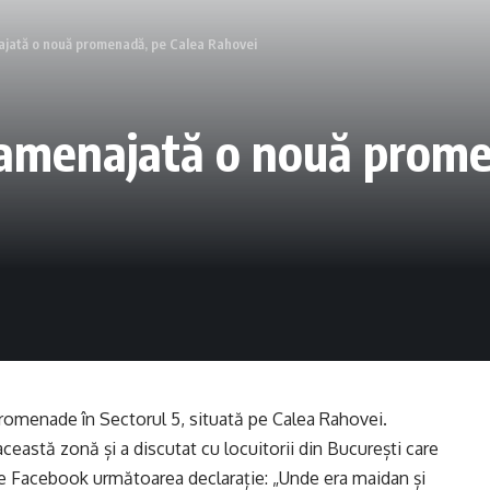
najată o nouă promenadă, pe Calea Rahovei
t amenajată o nouă prom
romenade în Sectorul 5, situată pe Calea Rahovei.
ceastă zonă și a discutat cu locuitorii din București care
 de Facebook următoarea declarație: „Unde era maidan și