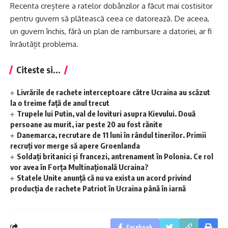
Recenta creștere a ratelor dobânzilor a făcut mai costisitor
pentru guvern să plătească ceea ce datorează. De aceea,
un guvern închis, fără un plan de rambursare a datoriei, ar fi
înrăutățit problema.
Citeste si...
Livrările de rachete interceptoare către Ucraina au scăzut
la o treime față de anul trecut
Trupele lui Putin, val de lovituri asupra Kievului. Două
persoane au murit, iar peste 20 au fost rănite
Danemarca, recrutare de 11 luni în rândul tinerilor. Primii
recruți vor merge să apere Groenlanda
Soldați britanici și francezi, antrenament în Polonia. Ce rol
vor avea în Forța Multinațională Ucraina?
Statele Unite anunță că nu va exista un acord privind
producția de rachete Patriot în Ucraina până în iarnă
Facebook