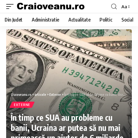
Aa
Din Judet
Administratie
Actualitate
Politic
Social
Craioveanu.ro
>
articole
>
Externe
>
În timp ce SUA au probleme cu banii, Ucraina ar putea să nu mai primească un ajutor de 6 miliarde de dolari
EXTERNE
În timp ce SUA au probleme cu
banii, Ucraina ar putea să nu mai
primească un ajutor de 6 miliarde