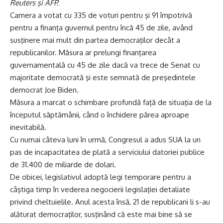
Reuters şi AFP.
Camera a votat cu 335 de voturi pentru şi 91 împotrivă
pentru a finanţa guvernul pentru încă 45 de zile, având
susţinere mai mult din partea democraţilor decât a
republicanilor. Măsura ar prelungi finanţarea
guvernamentală cu 45 de zile dacă va trece de Senat cu
majoritate democrată şi este semnată de preşedintele
democrat Joe Biden.
Măsura a marcat o schimbare profundă faţă de situaţia de la
începutul săptămânii, când o închidere părea aproape
inevitabilă.
Cu numai câteva luni în urmă, Congresul a adus SUA la un
pas de incapacitatea de plată a serviciului datoriei publice
de 31.400 de miliarde de dolari.
De obicei, legislativul adoptă legi temporare pentru a
câştiga timp în vederea negocierii legislaţiei detaliate
privind cheltuielile. Anul acesta însă, 21 de republicani li s-au
alăturat democraţilor, susţinând că este mai bine să se