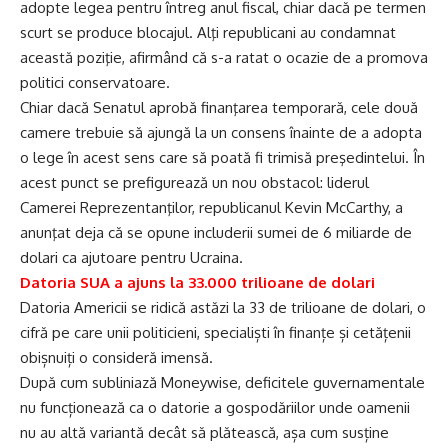
adopte legea pentru întreg anul fiscal, chiar dacă pe termen
scurt se produce blocajul. Alţi republicani au condamnat
această poziţie, afirmând că s-a ratat o ocazie de a promova
politici conservatoare.
Chiar dacă Senatul aprobă finanţarea temporară, cele două
camere trebuie să ajungă la un consens înainte de a adopta
o lege în acest sens care să poată fi trimisă preşedintelui. În
acest punct se prefigurează un nou obstacol: liderul
Camerei Reprezentanţilor, republicanul Kevin McCarthy, a
anunţat deja că se opune includerii sumei de 6 miliarde de
dolari ca ajutoare pentru Ucraina.
Datoria SUA a ajuns la 33.000 trilioane de dolari
Datoria Americii se ridică astăzi la 33 de trilioane de dolari, o
cifră pe care unii politicieni, specialiști în finanțe și cetățenii
obișnuiți o consideră imensă.
După cum subliniază Moneywise, deficitele guvernamentale
nu funcționează ca o datorie a gospodăriilor unde oamenii
nu au altă variantă decât să plătească, așa cum susține