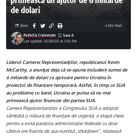
de dolari
Share
4 Min Read
Redactia Craioveanu
Last updated: 2023/10/02 at 3:00 AM
Liderul Camerei Reprezentanţilor, republicanul Kevin
McCarthy, a anunţat deja că se opune includerii sumei de
6 miliarde de dolari ca ajutoare pentru Ucraina în
proiectul de finanțare temporară. Astfel, în timp ce SUA
au probleme cu banii, Ucraina ar putea să nu mai
primească ajutor financiar din partea SUA.
Camera Reprezentanţilor a Congresului SUA a adoptat
sâmbătă o măsură de finanţare de urgenţă, o etapă cheie
pentru a evita paralizia administraţiei federale cu doar
câteva ore înainte de aşa-numitul „shutdown”, relatează