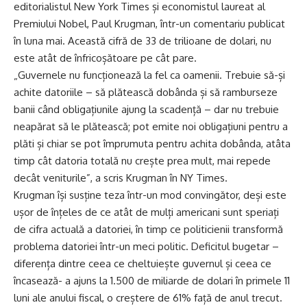
editorialistul New York Times și economistul laureat al
Premiului Nobel, Paul Krugman, într-un comentariu publicat
în luna mai. Această cifră de 33 de trilioane de dolari, nu
este atât de înfricoșătoare pe cât pare.
„Guvernele nu funcționează la fel ca oamenii. Trebuie să-și
achite datoriile – să plătească dobânda și să ramburseze
banii când obligațiunile ajung la scadență – dar nu trebuie
neapărat să le plătească; pot emite noi obligațiuni pentru a
plăti și chiar se pot împrumuta pentru achita dobânda, atâta
timp cât datoria totală nu crește prea mult, mai repede
decât veniturile”, a scris Krugman în NY Times.
Krugman își susține teza într-un mod convingător, deși este
ușor de înțeles de ce atât de mulți americani sunt speriați
de cifra actuală a datoriei, în timp ce politicienii transformă
problema datoriei într-un meci politic. Deficitul bugetar –
diferența dintre ceea ce cheltuiește guvernul și ceea ce
încasează- a ajuns la 1.500 de miliarde de dolari în primele 11
luni ale anului fiscal, o creștere de 61% față de anul trecut.