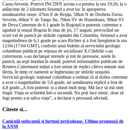
Caraș-Severin. Potrivit INCDFP, acesta s-a produs la ora 19:20, la o
adâncime de 2 kilometri.Seismul a avut loc în apropierea
următoarelor orașe: 47km E de Reşiţa, 58km N de Drobeta-Turnu
Severin, 66km V de Targu Jiu, 76km SV de Hunedoara, 90km SV
de Deva.Cutremur de 6.1 grade în BogotaUn puternic cutremur a
zguduit și orașul Bogota în ziua de joi, 17 august, provocând un
scurt val de panică pe străzile capitalei din Columbia. Seismul a avut
magnitudinea de 6,1 grade pe scara Richter și a fost înregistrat la ora
12:04 (17:04 GMT), conform unui buletin al serviciului geologic
columbian publicat pe reţeaua de socializare X.Clădirile s-au
cutremurat, s-au declanşat sirenele şi mii de persoane, unele în
panică, au ieşit imediat în stradă, potrivit informațiilor publicate de
Reuters.Cutremurul inițial a fost urmat de replici câteva minute mai
târziu, în timp ce oamenii se înghesuiau pe străzile orașului.
Serviciul geologic național columbian a estimat că al doilea cutremur
a avut o magnitudine de 5,6 grade, iar următoarea replică a fost de
4,8 grade.„A fost puternic și a durat mult timp. Mă face să mă simt
fragil. Viața se schimbă într-o secundă. Nu poți face nimic, doar să
fugi pentru a-ți salva viața”, a declarat o persoană afectată.
Citeste si...
Caniculă sufocantă și furtuni periculoase. Ultima prognoză de
la ANM