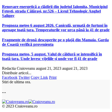
Renovare energetică a clădirii din judetul Ialomita, Municipiul
Fetești, strada Călărași, nr.526 – Liceul Tehnologic Anghel
Saligny
Prognoza meteo 6 august 2026. Caniculă, urmată de furtuni în
aproape toată țara. Temperaturile vor urca până la 41 de grade
Fragmente de dronă descoperite pe o plajă din Mamaia. Garda
de Coastă verifică proveniența
Prognoza meteo, 5 august. Valul de căldură se intensifică în
toată țara. Unde lovesc vijeliile și unde vor fi 41 de grade
Redactia Craioveanu
august 21, 2023
august 21, 2023
Distribuie articol...
Facebook
Twitter
Copy Link
Print
Stiri de ultima ora.
…
© 2023 Craioveanu.ro