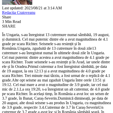
Last updated: 2023/08/21 at 3:14 AM
Redactia Craioveanu
Share
3 Min Read
SHARE
În Ungaria, s-au înregistrat 13 cutremure numai sâmbătă, 19 august,
și duminică. Cel mai puternic dintre ele a avut magnitudinea de 4.1
grade pe scara Richter. Seismele s-au resimțit și în
România.Ungaria, zguduită de 13 cutremure în două zile13
cutremure s-au înregistrat numai în ultimele două zile în Ungaria.
Cel mai puternic dintre acestea a avut magnitudinea de 4.1 grade pe
scara Richter. Toate seismele s-au resimțit și în Arad, iar unele dintre
ele și în Oradea.Primul cutremur a fost înregistrat sâmbătă, pe data
de 19 august, la ora 12:13 și a avut magnitudinea de 4.0 grade pe
scara Richter. Trei minute mai târziu, a fost urmat de o replică de 4.1
grade.Alte opt seisme au mai zguduit Ungaria între orele 13:51 și
19:12. Cel mai mare a avut o magnitudine de 3.9 grade, iar cel mai
mic de 2.1.La ora 19:20, s-a înregistrat un alt cutremur, de 4.0 grade
pe scara Richter. În același timp, în România a avut loc un seism de
3.7 grade, în Banat, Caraș-Severin.Duminică dimineață, pe data de
20 august, alte două seisme s-au produs în Ungaria, cu magnitudinea
de 3.9 grade, respectiv 3.4.Cutremur de 3.7 în Caraș-SeverinUn
cutremur de 3.7 grade a avut loc și în România sâmbătă seară, în