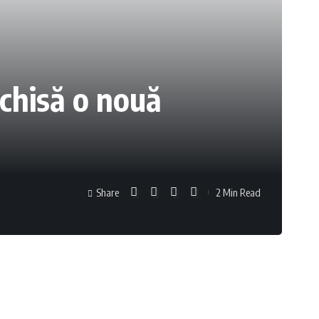
schisă o nouă
Share
2 Min Read