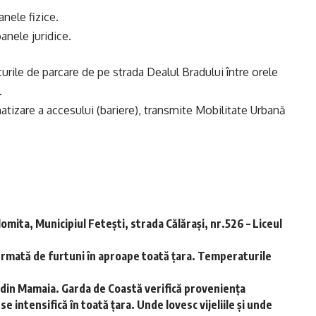
anele fizice.
anele juridice.
urile de parcare de pe strada Dealul Bradului între orele
.
tizare a accesului (bariere), transmite Mobilitate Urbană
lomita, Municipiul Fetești, strada Călărași, nr.526 – Liceul
rmată de furtuni în aproape toată țara. Temperaturile
din Mamaia. Garda de Coastă verifică proveniența
 intensifică în toată țara. Unde lovesc vijeliile și unde