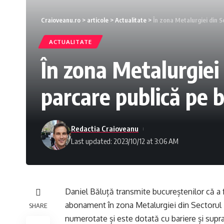
Craioveanu.ro
>
articole
>
Actualitate
>
În zona Metalurgiei din 
ACTUALITATE
În zona Metalurgiei 
parcare publică pe
Redactia Craioveanu
Last updated: 2023/10/12 at 3:06 AM
Daniel Băluță transmite bucureștenilor că a 
abonament în zona Metalurgiei din Sectorul 
SHARE
numerotate și este dotată cu bariere și supr