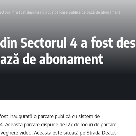
Sectorul 4 a fost deschisă o nouă parcare publică pe bază de abonament
din Sectorul 4 a fost de
 bază de abonament
fost inaugurată o parcare publică cu sistem de
4. Această parcare dispune de 127 de locuri de parcare
aveghere video. Aceasta este situată pe Strada Dealul