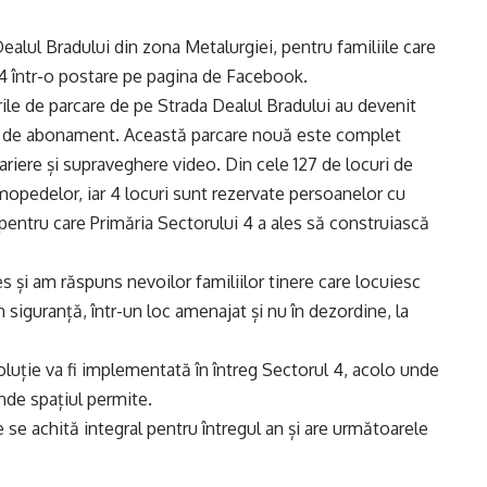
Dealul Bradului din zona Metalurgiei, pentru familiile care
i 4 într-o postare pe pagina de Facebook.
le de parcare de pe Strada Dealul Bradului au devenit
em de abonament. Această parcare nouă este complet
riere și supraveghere video. Din cele 127 de locuri de
mopedelor, iar 4 locuri sunt rezervate persoanelor cu
l pentru care Primăria Sectorului 4 a ales să construiască
 și am răspuns nevoilor familiilor tinere care locuiesc
în siguranță, într-un loc amenajat și nu în dezordine, la
luție va fi implementată în întreg Sectorul 4, acolo unde
nde spațiul permite.
se achită integral pentru întregul an și are următoarele