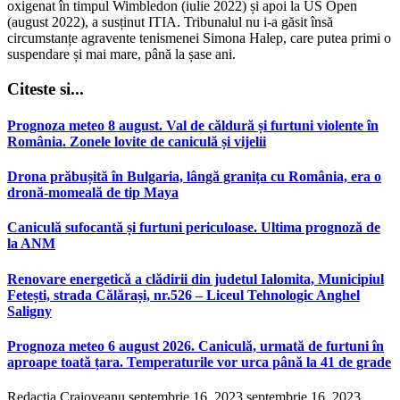
oxigenat în timpul Wimbledon (iulie 2022) și apoi la US Open
(august 2022), a susținut ITIA. Tribunalul nu i-a găsit însă
circumstanțe agravente tenismenei Simona Halep, care putea primi o
suspendare și mai mare, până la șase ani.
Citeste si...
Prognoza meteo 8 august. Val de căldură și furtuni violente în
România. Zonele lovite de caniculă și vijelii
Drona prăbușită în Bulgaria, lângă granița cu România, era o
dronă-momeală de tip Maya
Caniculă sufocantă și furtuni periculoase. Ultima prognoză de
la ANM
Renovare energetică a clădirii din judetul Ialomita, Municipiul
Fetești, strada Călărași, nr.526 – Liceul Tehnologic Anghel
Saligny
Prognoza meteo 6 august 2026. Caniculă, urmată de furtuni în
aproape toată țara. Temperaturile vor urca până la 41 de grade
Redactia Craioveanu
septembrie 16, 2023
septembrie 16, 2023