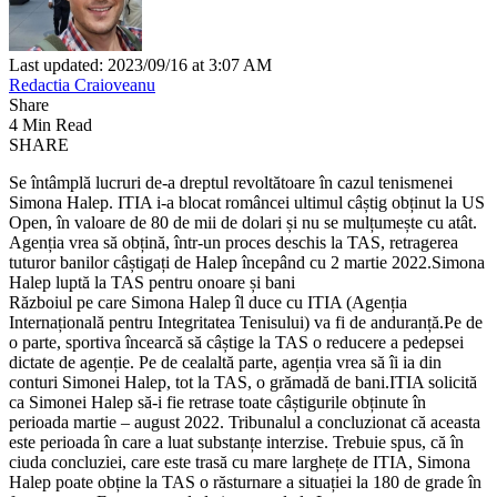
Last updated: 2023/09/16 at 3:07 AM
Redactia Craioveanu
Share
4 Min Read
SHARE
Se întâmplă lucruri de-a dreptul revoltătoare în cazul tenismenei
Simona Halep. ITIA i-a blocat româncei ultimul câștig obținut la US
Open, în valoare de 80 de mii de dolari și nu se mulțumește cu atât.
Agenția vrea să obțină, într-un proces deschis la TAS, retragerea
tuturor banilor câștigați de Halep începând cu 2 martie 2022.Simona
Halep luptă la TAS pentru onoare și bani
Războiul pe care Simona Halep îl duce cu ITIA (Agenția
Internațională pentru Integritatea Tenisului) va fi de anduranță.Pe de
o parte, sportiva încearcă să câștige la TAS o reducere a pedepsei
dictate de agenție. Pe de cealaltă parte, agenția vrea să îi ia din
conturi Simonei Halep, tot la TAS, o grămadă de bani.ITIA solicită
ca Simonei Halep să-i fie retrase toate câștigurile obținute în
perioada martie – august 2022. Tribunalul a concluzionat că aceasta
este perioada în care a luat substanțe interzise. Trebuie spus, că în
ciuda concluziei, care este trasă cu mare larghețe de ITIA, Simona
Halep poate obține la TAS o răsturnare a situației la 180 de grade în