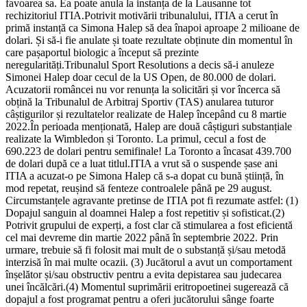
favoarea sa. Ea poate anula la instanța de la Lausanne tot
rechizitoriul ITIA.Potrivit motivării tribunalului, ITIA a cerut în
primă instanță ca Simona Halep să dea înapoi aproape 2 milioane de
dolari. Și să-i fie anulate și toate rezultate obținute din momentul în
care pașaportul biologic a început să prezinte
neregularități.Tribunalul Sport Resolutions a decis să-i anuleze
Simonei Halep doar cecul de la US Open, de 80.000 de dolari.
Acuzatorii româncei nu vor renunța la solicitări și vor încerca să
obțină la Tribunalul de Arbitraj Sportiv (TAS) anularea tuturor
câștigurilor și rezultatelor realizate de Halep începând cu 8 martie
2022.În perioada menționată, Halep are două câștiguri substanțiale
realizate la Wimbledon și Toronto. La primul, cecul a fost de
690.223 de dolari pentru semifinale! La Toronto a încasat 439.700
de dolari după ce a luat titlul.ITIA a vrut să o suspende șase ani
ITIA a acuzat-o pe Simona Halep că s-a dopat cu bună știință, în
mod repetat, reușind să fenteze controalele până pe 29 august.
Circumstanțele agravante pretinse de ITIA pot fi rezumate astfel: (1)
Dopajul sanguin al doamnei Halep a fost repetitiv și sofisticat.(2)
Potrivit grupului de experți, a fost clar că stimularea a fost eficientă
cel mai devreme din martie 2022 până în septembrie 2022. Prin
urmare, trebuie să fi folosit mai mult de o substanță și/sau metodă
interzisă în mai multe ocazii. (3) Jucătorul a avut un comportament
înșelător și/sau obstructiv pentru a evita depistarea sau judecarea
unei încălcări.(4) Momentul suprimării eritropoetinei sugerează că
dopajul a fost programat pentru a oferi jucătorului sânge foarte