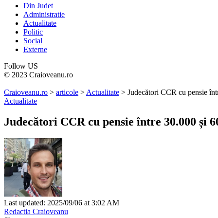
Din Judet
Administratie
Actualitate
Politic
Social
Externe
Follow US
© 2023 Craioveanu.ro
Craioveanu.ro
>
articole
>
Actualitate
>
Judecători CCR cu pensie într
Actualitate
Judecători CCR cu pensie între 30.000 și 60
Last updated: 2025/09/06 at 3:02 AM
Redactia Craioveanu