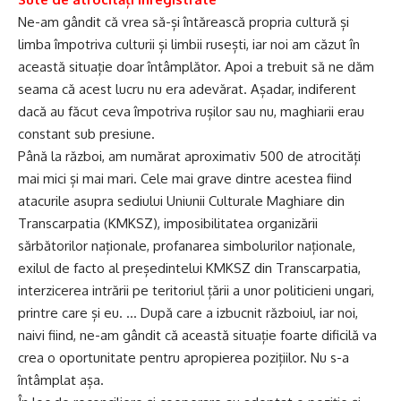
Ne-am gândit că vrea să-și întărească propria cultură și
limba împotriva culturii și limbii rusești, iar noi am căzut în
această situație doar întâmplător. Apoi a trebuit să ne dăm
seama că acest lucru nu era adevărat. Așadar, indiferent
dacă au făcut ceva împotriva rușilor sau nu, maghiarii erau
constant sub presiune.
Până la război, am numărat aproximativ 500 de atrocități
mai mici și mai mari. Cele mai grave dintre acestea fiind
atacurile asupra sediului Uniunii Culturale Maghiare din
Transcarpatia (KMKSZ), imposibilitatea organizării
sărbătorilor naționale, profanarea simbolurilor naționale,
exilul de facto al președintelui KMKSZ din Transcarpatia,
interzicerea intrării pe teritoriul țării a unor politicieni ungari,
printre care și eu. … După care a izbucnit războiul, iar noi,
naivi fiind, ne-am gândit că această situație foarte dificilă va
crea o oportunitate pentru apropierea pozițiilor. Nu s-a
întâmplat așa.