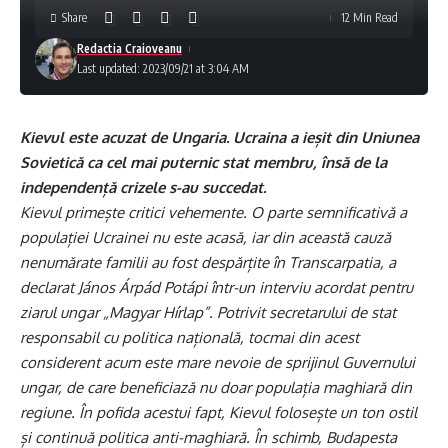
Share
12 Min Read
Redactia Craioveanu
Last updated: 2023/09/21 at 3:04 AM
Kievul este acuzat de Ungaria. Ucraina a ieșit din Uniunea
Sovietică ca cel mai puternic stat membru, însă de la
independență crizele s-au succedat.
Kievul primește critici vehemente. O parte semnificativă a
populației Ucrainei nu este acasă, iar din această cauză
nenumărate familii au fost despărțite în Transcarpatia, a
declarat János Árpád Potápi într-un interviu acordat pentru
ziarul ungar „Magyar Hírlap”. Potrivit secretarului de stat
responsabil cu politica națională, tocmai din acest
considerent acum este mare nevoie de sprijinul Guvernului
ungar, de care beneficiază nu doar populația maghiară din
regiune. În pofida acestui fapt, Kievul folosește un ton ostil
și continuă politica anti-maghiară. În schimb, Budapesta