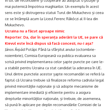
În loc de reconciliere și cooperare au adoptat o poziție și
mai puternică împotriva maghiarilor. Un exemplu în acest
sens este și distrugerea statuii Turul din Mukachevo și ceea
ce se întâmplă acum la Liceul Ferenc Rákóczi al II-lea din
Mukachevo.
Ucraina nu a făcut aproape nimic
Reporter: Da, dar în speranța aderării la UE, se pare că
Kievul este încă dispus să facă concesii, nu-i așa?
János Árpád Potápi: Până la sfârșitul anului (octombrie-
noiembrie), Comisia Europeană va publica evaluarea sa
scrisă privind implementarea celor șapte puncte pe care le-
a stabilit pentru Ucraina ca stat candidat la aderarea în UE.
Unul dintre punctele acestor șapte recomandări se referă la
faptul că Ucraina trebuie să finalizeze reforma cadrului legal
privind minoritățile naționale și să adopte mecanisme de
implementare imediată și eficiente pentru a asigura
drepturile minorităților naționale, și trebuie, de asemenea,
să pună în aplicare pe deplin recomandările Comisiei de la