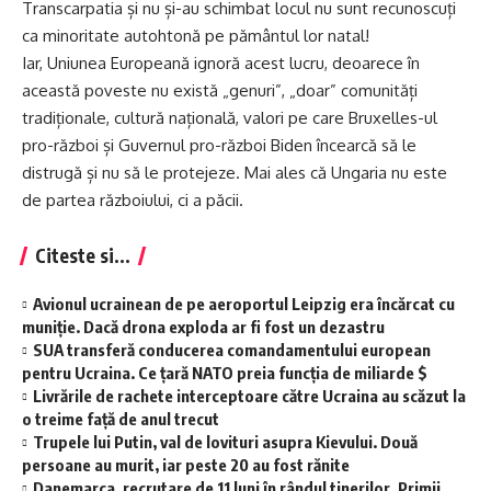
Transcarpatia și nu și-au schimbat locul nu sunt recunoscuți
ca minoritate autohtonă pe pământul lor natal!
Iar, Uniunea Europeană ignoră acest lucru, deoarece în
această poveste nu există „genuri”, „doar” comunități
tradiționale, cultură națională, valori pe care Bruxelles-ul
pro-război și Guvernul pro-război Biden încearcă să le
distrugă și nu să le protejeze. Mai ales că Ungaria nu este
de partea războiului, ci a păcii.
Citeste si...
Avionul ucrainean de pe aeroportul Leipzig era încărcat cu
muniție. Dacă drona exploda ar fi fost un dezastru
SUA transferă conducerea comandamentului european
pentru Ucraina. Ce țară NATO preia funcția de miliarde $
Livrările de rachete interceptoare către Ucraina au scăzut la
o treime față de anul trecut
Trupele lui Putin, val de lovituri asupra Kievului. Două
persoane au murit, iar peste 20 au fost rănite
Danemarca, recrutare de 11 luni în rândul tinerilor. Primii