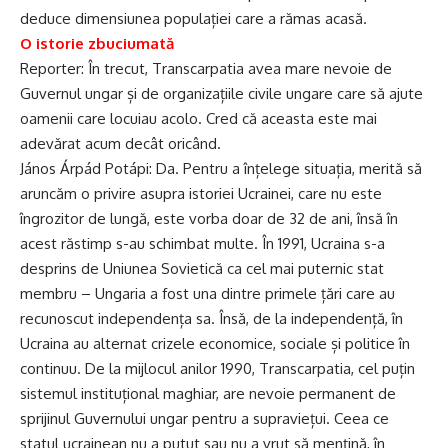
deduce dimensiunea populației care a rămas acasă.
O istorie zbuciumată
Reporter: În trecut, Transcarpatia avea mare nevoie de
Guvernul ungar și de organizațiile civile ungare care să ajute
oamenii care locuiau acolo. Cred că aceasta este mai
adevărat acum decât oricând.
János Árpád Potápi: Da. Pentru a înțelege situația, merită să
aruncăm o privire asupra istoriei Ucrainei, care nu este
îngrozitor de lungă, este vorba doar de 32 de ani, însă în
acest răstimp s-au schimbat multe. În 1991, Ucraina s-a
desprins de Uniunea Sovietică ca cel mai puternic stat
membru – Ungaria a fost una dintre primele țări care au
recunoscut independența sa. Însă, de la independență, în
Ucraina au alternat crizele economice, sociale și politice în
continuu. De la mijlocul anilor 1990, Transcarpatia, cel puțin
sistemul instituțional maghiar, are nevoie permanent de
sprijinul Guvernului ungar pentru a supraviețui. Ceea ce
statul ucrainean nu a putut sau nu a vrut să mențină, în