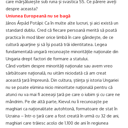
care mărșăluiește sub runa și svastica SS. Ce părere aveți
despre aceasta?
Uniunea Europeană nu se bagă
János Árpád Potápi: Ca în multe alte lucruri, și aici există un
standard dublu. Cred că fiecare persoană merită să poată
practica în mod liber orice limbă în care gândește, de ce
cultură aparține și să își poată trăi identitatea. Legea
fundamentală ungară recunoaște minoritățile naționale din
Ungaria drept factori de formare a statului.
Când vorbim despre minorități naționale sau avem vreo
sărbătoare națională, nu uităm niciodată că am creat
această țară împreună. Din cultura, știința și istoria Ungariei
nu se poate elimina nicio minoritate națională pentru că
atunci nu va mai fi aceeași țară pe care o iubim și cu care ne
mândrim. Pe de altă parte, Kievul nu îi recunoaște pe
maghiari ca naționalitate autohtonă, formatoare de stat în
Ucraina – într-o țară care a fost creată în urmă cu 32 de ani,
maghiari care trăiesc acolo de 1.100 de ani în regiunea