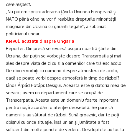
cere respect.
„Nu putem sprijini aderarea țării la Uniunea Europeană și
NATO până când nu vor fi reabilite drepturile minorității
maghiare din Ucraina cu garanții legale”, a subliniat
politicianul ungar.
Kievul, acuzații dinspre Ungaria
Reporter: Din presă se revarsă asupra noastră știrile din
Ucraina, dar puțin se vorbește despre Transcarpatia și mai
ales despre viața de zi cu zi a oamenilor care trăiesc acolo.
De obicei vorbiți cu oamenii, despre atmosfera de acolo,
dacă se poate vorbi despre atmosferă în timp de război?
János Árpád Potápi: Desigur. Aceasta este și datoria mea de
serviciu, avem un departament care se ocupă de
Transcarpatia. Acesta este un domeniu foarte important
pentru noi, îi acordăm o atenție deosebită. Se pare că
oamenii s-au săturat de război. Sună groaznic, dar te poți
obișnui cu orice situație, însă un an și jumătate a fost
suficient din multe puncte de vedere. Deși luptele au loc la