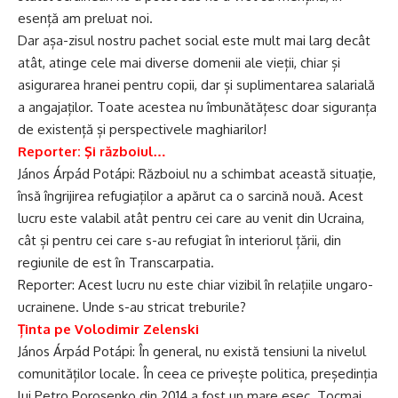
esență am preluat noi.
Dar așa-zisul nostru pachet social este mult mai larg decât
atât, atinge cele mai diverse domenii ale vieții, chiar și
asigurarea hranei pentru copii, dar și suplimentarea salarială
a angajaților. Toate acestea nu îmbunătățesc doar siguranța
de existență și perspectivele maghiarilor!
Reporter: Şi războiul…
János Árpád Potápi: Războiul nu a schimbat această situație,
însă îngrijirea refugiaților a apărut ca o sarcină nouă. Acest
lucru este valabil atât pentru cei care au venit din Ucraina,
cât și pentru cei care s-au refugiat în interiorul țării, din
regiunile de est în Transcarpatia.
Reporter: Acest lucru nu este chiar vizibil în relațiile ungaro-
ucrainene. Unde s-au stricat treburile?
Ținta pe Volodimir Zelenski
János Árpád Potápi: În general, nu există tensiuni la nivelul
comunităților locale. În ceea ce privește politica, președinția
lui Petro Poroșenko din 2014 a fost un mare eșec. Tocmai