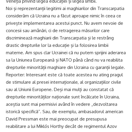
Veneția privind legea educației și legea limbii.
Noi și reprezentanții legitimi ai maghiarilor din Transcarpatia
considerăm că Ucraina nu a făcut aproape nimic în ceea ce
privește implementarea acestui punct. Nu avem nevoie de
concesii sau amânări, ci de retragerea măsurilor care
discriminează maghiarii din Transcarpatia și le restrâng
drastic drepturile lor la educație și la folosirea limbii
materne. Am spus clar Ucrainei că nu putem sprijini aderarea
sa la Uniunea Europeană și NATO până când nu va reabilita
drepturile minorității maghiare din Ucraina cu garanții legale.
Reporter: Interesant este că toate acestea nu ating pragul
de stimulare al presei internaționale, al organizațiilor civile
sau al Uniunii Europene. Deși mai mulți au constatat că
drepturile minorităților naționale sunt încălcate în Ucraina,
aceștia sunt mai permisivi având în vedere „dezvoltarea
istorică specifică”. Sau, de exemplu, ambasadorul american
David Pressman este mai preocupat de presupusa
reabilitare a lui Miklós Horthy decât de regimentul Azov