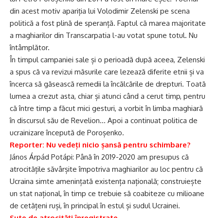
din acest motiv apariția lui Volodimir Zelenski pe scena
politică a fost plină de speranță. Faptul că marea majoritate
a maghiarilor din Transcarpatia l-au votat spune totul. Nu
întâmplător.
În timpul campaniei sale și o perioadă după aceea, Zelenski
a spus că va revizui măsurile care lezează diferite etnii și va
încerca să găsească remedii la încălcările de drepturi. Toată
lumea a crezut asta, chiar și atunci când a cerut timp, pentru
că între timp a făcut mici gesturi, a vorbit în limba maghiară
în discursul său de Revelion… Apoi a continuat politica de
ucrainizare începută de Poroșenko.
Reporter: Nu vedeți nicio șansă pentru schimbare?
János Árpád Potápi: Până în 2019-2020 am presupus că
atrocitățile săvârșite împotriva maghiarilor au loc pentru că
Ucraina simte amenințată existența națională; construiește
un stat național, în timp ce trebuie să coabiteze cu milioane
de cetățeni ruși, în principal în estul și sudul Ucrainei.
Sute de atrocități înregistrate