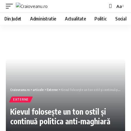
Aa
Din Judet
Administratie
Actualitate
Politic
Social
Craioveanu.ro
>
articole
>
Externe
>
Kievul folosește un ton ostil și continuă politica anti-maghiară
EXTERNE
Kievul folosește un ton ostil și
continuă politica anti-maghiară