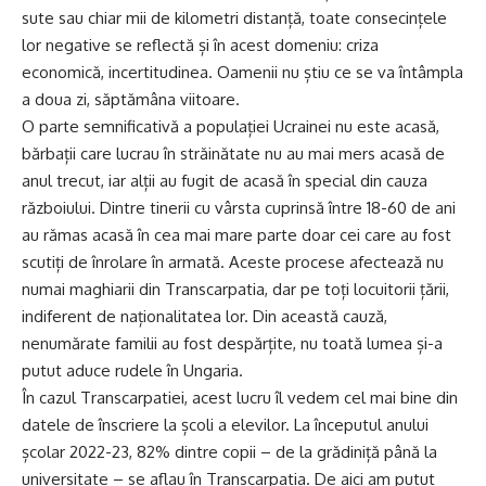
sute sau chiar mii de kilometri distanță, toate consecințele
lor negative se reflectă și în acest domeniu: criza
economică, incertitudinea. Oamenii nu știu ce se va întâmpla
a doua zi, săptămâna viitoare.
O parte semnificativă a populației Ucrainei nu este acasă,
bărbații care lucrau în străinătate nu au mai mers acasă de
anul trecut, iar alții au fugit de acasă în special din cauza
războiului. Dintre tinerii cu vârsta cuprinsă între 18-60 de ani
au rămas acasă în cea mai mare parte doar cei care au fost
scutiți de înrolare în armată. Aceste procese afectează nu
numai maghiarii din Transcarpatia, dar pe toți locuitorii țării,
indiferent de naționalitatea lor. Din această cauză,
nenumărate familii au fost despărțite, nu toată lumea și-a
putut aduce rudele în Ungaria.
În cazul Transcarpatiei, acest lucru îl vedem cel mai bine din
datele de înscriere la școli a elevilor. La începutul anului
școlar 2022-23, 82% dintre copii – de la grădiniță până la
universitate – se aflau în Transcarpatia. De aici am putut