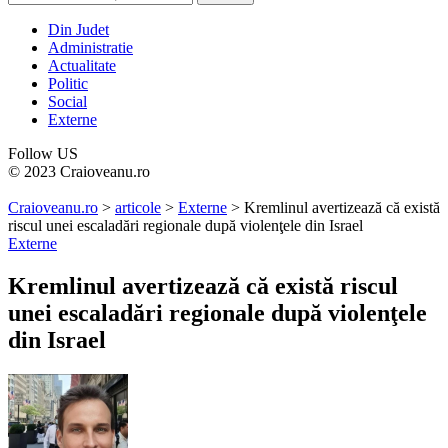
Din Judet
Administratie
Actualitate
Politic
Social
Externe
Follow US
© 2023 Craioveanu.ro
Craioveanu.ro
>
articole
>
Externe
>
Kremlinul avertizează că există
riscul unei escaladări regionale după violenţele din Israel
Externe
Kremlinul avertizează că există riscul
unei escaladări regionale după violenţele
din Israel