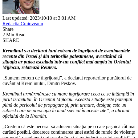
Last updated: 2023/10/10 at 3:01 AM
Redactia Craioveanu
Share
2 Min Read
SHARE
Kremlinul s-a declarat luni extrem de îngrijorat de evenimentele
recente din Israel şi din teritoriile palestiniene, avertizând că
situaţia ar putea escalada într-un conflict mai amplu în Orientul
Mijlociu, relatează Reuters.
„Suntem extrem de îngrijoraţi”, a declarat reporterilor purtătorul de
cuvânt al Kremlinului, Dmitri Peskov.
Kremlinul urmărmăreste cu mare îngrijorare ceea ce se întâmplă în
jurul Israelului, în Orientul Mijlociu. Această situaţie este potenţial
plină de pericolul de propagare şi, prin urmare, desigur, este un
subiect care ne preocupă în mod special în aceste zile”, a afirmat
oficialul de la Kremlin.
„Credem că este necesar să aducem situaţia pe o cale paşnică cât mai
curând posibil, deoarece continuarea unei astfel de runde de violenţe
comportă riscul ueni noi escaladări şi al extinderii acestui conflict”, a