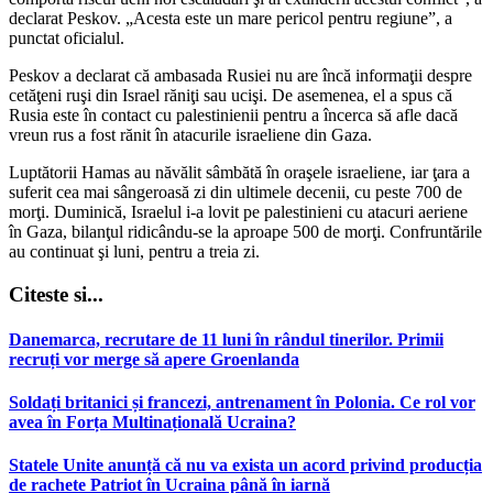
declarat Peskov. „Acesta este un mare pericol pentru regiune”, a
punctat oficialul.
Peskov a declarat că ambasada Rusiei nu are încă informaţii despre
cetăţeni ruşi din Israel răniţi sau ucişi. De asemenea, el a spus că
Rusia este în contact cu palestinienii pentru a încerca să afle dacă
vreun rus a fost rănit în atacurile israeliene din Gaza.
Luptătorii Hamas au năvălit sâmbătă în oraşele israeliene, iar ţara a
suferit cea mai sângeroasă zi din ultimele decenii, cu peste 700 de
morţi. Duminică, Israelul i-a lovit pe palestinieni cu atacuri aeriene
în Gaza, bilanţul ridicându-se la aproape 500 de morţi. Confruntările
au continuat şi luni, pentru a treia zi.
Citeste si...
Danemarca, recrutare de 11 luni în rândul tinerilor. Primii
recruți vor merge să apere Groenlanda
Soldați britanici și francezi, antrenament în Polonia. Ce rol vor
avea în Forța Multinațională Ucraina?
Statele Unite anunță că nu va exista un acord privind producția
de rachete Patriot în Ucraina până în iarnă