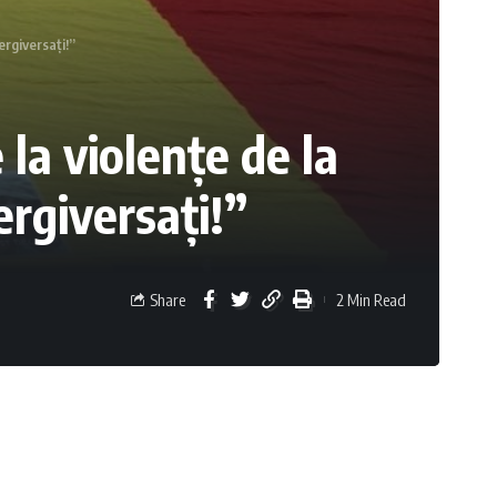
ergiversați!”
 la violențe de la
ergiversați!”
Share
2 Min Read