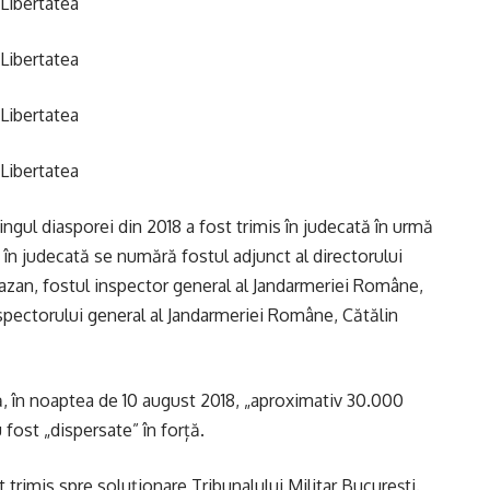
 Libertatea
 Libertatea
 Libertatea
 Libertatea
ingul diasporei din 2018 a fost trimis în judecată în urmă
e în judecată se numără fostul adjunct al directorului
Cazan, fostul inspector general al Jandarmeriei Române,
nspectorului general al Jandarmeriei Române, Cătălin
că, în noaptea de 10 august 2018, „aproximativ 30.000
 fost „dispersate” în forță.
t trimis spre soluționare Tribunalului Militar București.