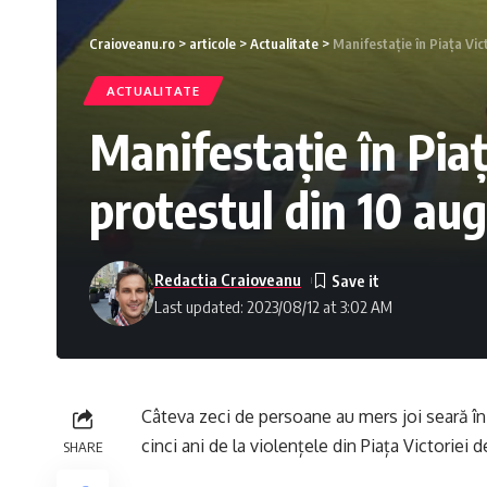
Craioveanu.ro
>
articole
>
Actualitate
>
Manifestație în Piața Vict
ACTUALITATE
Manifestație în Piața
protestul din 10 aug
Redactia Craioveanu
Last updated: 2023/08/12 at 3:02 AM
Câteva zeci de persoane au mers joi seară î
cinci ani de la violențele din Piața Victoriei 
SHARE