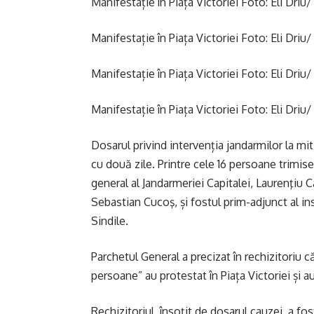
Manifestație în Piața Victoriei Foto: Eli Driu/
Manifestație în Piața Victoriei Foto: Eli Driu/
Manifestație în Piața Victoriei Foto: Eli Driu/
Manifestație în Piața Victoriei Foto: Eli Driu/
Dosarul privind intervenția jandarmilor la mit
cu două zile. Printre cele 16 persoane trimis
general al Jandarmeriei Capitalei, Laurenţiu 
Sebastian Cucoş, și fostul prim-adjunct al i
Sindile.
Parchetul General a precizat în rechizitoriu 
persoane” au protestat în Piața Victoriei și au
Rechizitoriul, însoţit de dosarul cauzei, a fos