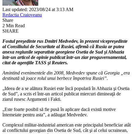
Last updated: 2023/08/24 at 3:13 AM
Redactia Craioveanu
Share
2 Min Read
SHARE
Fostul preşedinte rus Dmitri Medvedev, în prezent vicepreşedinte
al Consiliului de Securitate al Rusiei, afirmă că Rusia ar putea
anexa regiunile separatiste georgiene Osetia de Sud şi Abhazia
într-un articol de opinie publicat într-un ziar proguvernamental,
citat de agenţiile TASS şi Reuters.
Amintind evenimentele din 2008, Medvedev spune că Georgia „era
destinată să joace rolul unui berbece împotriva Rusiei”.
„Ideea de a se alătura Rusiei este încă populară în Abhazia şi Osetia
de Sud”, a scris el într-un articol publicat miercuri dimineaţă de
ziarul rusesc Argumenti i Fakti.
„Este foarte posibil să fie pusă în aplicare dacă există motive
întemeiate pentru asta”, a adăugat Medvedev.
Complexul militar-industrial american este principalul beneficiar atât
al conflictului georgian din Osetia de Sud, cât şi al celui ucrainean,