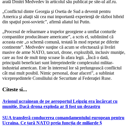
arată Dmitri Medvedev în articolul său publicat pe site-ul aif.ru.
„Conflictul dintre Georgia şi Osetia de Sud a devenit pentru
America şi aliaţii săi cea mai importantă experienţă de război hibrid
din spaţiul post-sovietic”, afirmă aliatul lui Putin.
„Procesul de reînarmare a trupelor georgiene a umflat conturile
companiilor producătoare americane”, a scris el, subliniind că
aceasta este „o schemă comună, testată în mod repetat pe diferite
continente”. Medvedev susţine că acum se efectuează şi livrări
masive de arme NATO, tancuri, drone, explozibili, inclusiv muniţie,
care au fost de mult timp scoase în afara legii. „Încă o dată,
principalii beneficiari sunt întreprinderile complexului militar-
industrial american. Este în interesul lor să prelungească conflictul
cât mai mult posibil. Nimic personal, doar afaceri”, a subliniat
vicepreşedintele Consiliului de Securitate al Federaţiei Ruse.
Citeste si...
Avionul ucrainean de pe aeroportul Leipzig era încărcat cu
muniție. Dacă drona exploda ar fi fost un dezastru
SUA transferă conducerea comandamentului european pentru
Ucraina. Ce țară NATO preia funcția de miliarde $