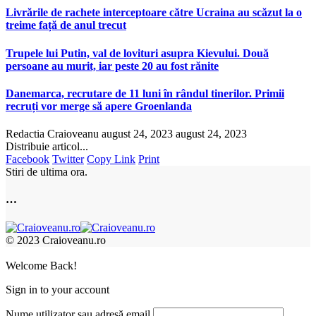
Livrările de rachete interceptoare către Ucraina au scăzut la o
treime față de anul trecut
Trupele lui Putin, val de lovituri asupra Kievului. Două
persoane au murit, iar peste 20 au fost rănite
Danemarca, recrutare de 11 luni în rândul tinerilor. Primii
recruți vor merge să apere Groenlanda
Redactia Craioveanu
august 24, 2023
august 24, 2023
Distribuie articol...
Facebook
Twitter
Copy Link
Print
Stiri de ultima ora.
…
© 2023 Craioveanu.ro
Welcome Back!
Sign in to your account
Nume utilizator sau adresă email