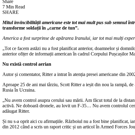
Share
7 Min Read
SHARE
Mitul invincibilității americane este tot mai mult pus sub semnul între
transforme soldații în „carne de tun”.
America a fost surprinse de apărarea Iranului, iar tot mai mulți exper
„Tot ce facem astăzi nu a fost planificat anterior, doamnelor și domnilo
anterior ofițer de informații american în cadrul Corpului Pușcașilor Ma
Nu există control aerian
Autor și comentator, Ritter a intrat în atenția presei americane din 200
Aproape 25 de ani mai târziu, Scott Ritter a ieșit din nou la rampă, de 
Rusia în Ucraina.
„Nu avem control asupra cerului sau mării. Am făcut totul de la distanț
activă. Ne doboară dronele, au lovit un F-35… Nu avem controlul cer
adăugat Ritter.
Și nu s-a oprit aici cu afirmațiile. Războiul nu a fost bine planificat, i
din 2012 când a scris un raport critic și un articol în Armed Forces Jo