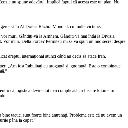
Kenzie nu spune adevărul. Implică faptul că acesta este un plan. Nu
 sângeroasă în Al Doilea Război Mondial, cu multe victime.
și vor muri. Gândiți-vă la Arnhem. Gândiți-vă mai întâi la Divizia
ist. Vor muri. Delta Force? Permiteți-mi să vă spun un mic secret despre
ălcat dreptul internațional atunci când au decis să atace Iran.
 Ritter: „Am fost îmbuibați cu aroganță și ignoranță. Este o combinație
mă.”
entru că logistica devine tot mai complicată cu fiecare kilometru
ului.
 bine tactic, sunt foarte bine antrenați. Problema este că nu avem un
urile până la capăt.”