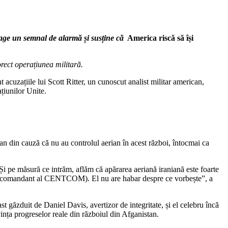
r trage un semnal de alarmă și susține că
America riscă să își
orect operațiunea militară.
acuzațiile lui Scott Ritter, un cunoscut analist militar american,
țiunilor Unite.
ran din cauză că nu au controlul aerian în acest război, întocmai ca
Și pe măsură ce intrăm, aflăm că apărarea aeriană iraniană este foarte
ost comandant al CENTCOM). El nu are habar despre ce vorbește”, a
cast găzduit de Daniel Davis, avertizor de integritate, și el celebru încă
ința progreselor reale din războiul din Afganistan.