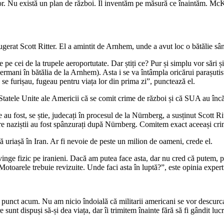
lor. Nu există un plan de război. Îl inventăm pe măsură ce înaintăm. Mc
 a sugerat Scott Ritter. El a amintit de Arnhem, unde a avut loc o bătălie
e cei de la trupele aeroportutate. Dar știți ce? Pur și simplu vor sări 
e germani în bătălia de la Arnhem). Asta i se va întâmpla oricărui parașut
 se furișau, fugeau pentru viața lor din prima zi”, punctează el.
uză Statele Unite ale Americii că se comit crime de război și că SUA au înc
re au fost, se știe, judecați în procesul de la Nürnberg, a susținut Scott
re naziștii au fost spânzurați după Nürnberg. Comitem exact aceeași cri
tă uriașă în Iran. Ar fi nevoie de peste un milion de oameni, crede el.
vinge fizic pe iranieni. Dacă am putea face asta, dar nu cred că putem, p
 Motoarele trebuie revizuite. Unde faci asta în luptă?”, este opinia expert
 punct acum. Nu am nicio îndoială că militarii americani se vor descurca
unt dispuși să-și dea viața, dar îi trimitem înainte fără să fi gândit lucr