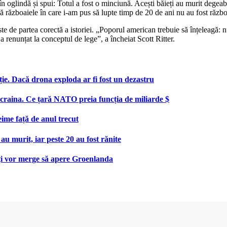
 în oglindă și spui: Totul a fost o minciună. Acești băieți au murit degea
că războaiele în care i-am pus să lupte timp de 20 de ani nu au fost războ
este de partea corectă a istoriei. „Poporul american trebuie să înțeleagă
 renunțat la conceptul de lege”, a încheiat Scott Ritter.
ie. Dacă drona exploda ar fi fost un dezastru
aina. Ce țară NATO preia funcția de miliarde $
eime față de anul trecut
au murit, iar peste 20 au fost rănite
uți vor merge să apere Groenlanda