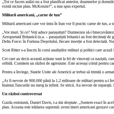
„Tot ce facem astăzi nu a fost planificat anterior, doamnelor și domni
există niciun plan, McKenzie!”, a mai spus expertul.
Militarii americani, „carne de tun”
Militarii americani care vor intra în Iran vor fi practic carne de tun,
„Vor muri. Și ce? Veți aduce parașutiști? Dumnezeu să-i binecuvânteze p
Aeropurtată Britanică (n.a. – parașutiștii britanici au fost decimați d
Delta Force: în Furtuna Deșertului, fiecare inserție a fost detectată. Nu
Scott Ritter s-a înscris în corul analiștilor militari și politici care ac
Cei care au decis această acțiune sunt la fel de vinovați ca naziștii, ca
oribilă. Comitem un război de agresiune. Este aceeași crimă pentru ca
Pentru a învinge, Statele Unite ale Americii ar trebui să trimită o arma
„Ar fi nevoie de 900.000 până la 1,2 milioane de militari pentru a-i în
înaintat.Tancurile nu merg la infinit. Se strică. Au nevoie de reparații.
Un război controversat
Gazda emisiunii, Daniel Davis, i-a dat dreptate. „Suntem exact în acel
plan. Aceasta este trădarea supremă: avem tineri americani grozavi care s