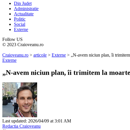
Din Judet
Administratie
Actualitate
Politic
Social
Externe
Follow US
© 2023 Craioveanu.ro
Craioveanu.ro
>
articole
>
Externe
>
„N-avem niciun plan, îi trimite
Externe
„N-avem niciun plan, îi trimitem la moart
Last updated: 2026/04/09 at 3:01 AM
Redactia Craioveanu