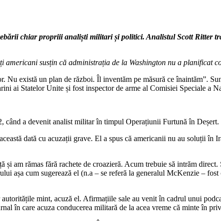
bării chiar propriii analiști militari și politici. Analistul Scott Ritte
ți americani susțin că administrația de la Washington nu a planificat c
r. Nu există un plan de război. Îl inventăm pe măsură ce înaintăm”. Sunt 
rini ai Statelor Unite și fost inspector de arme al Comisiei Speciale a Na
2, când a devenit analist militar în timpul Operațiunii Furtună în Deșert.
această dată cu acuzații grave. El a spus că americanii nu au soluții în I
ă și am rămas fără rachete de croazieră. Acum trebuie să intrăm direct. 
ului așa cum sugerează el (n.a – se referă la generalul McKenzie – f
ar autoritățile mint, acuză el. Afirmațiile sale au venit în cadrul unui pod
urnal în care acuza conducerea militară de la acea vreme că minte în priv