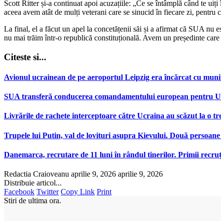
Scott Ritter și-a continuat apoi acuzațiile: „Ce se întâmplă când te uiți
aceea avem atât de mulți veterani care se sinucid în fiecare zi, pentru 
La final, el a făcut un apel la concetățenii săi și a afirmat că SUA nu 
nu mai trăim într-o republică constituțională. Avem un președinte care a
Citeste si...
Avionul ucrainean de pe aeroportul Leipzig era încărcat cu muniț
SUA transferă conducerea comandamentului european pentru Ucr
Livrările de rachete interceptoare către Ucraina au scăzut la o tr
Trupele lui Putin, val de lovituri asupra Kievului. Două persoane 
Danemarca, recrutare de 11 luni în rândul tinerilor. Primii recr
Redactia Craioveanu
aprilie 9, 2026
aprilie 9, 2026
Distribuie articol...
Facebook
Twitter
Copy Link
Print
Stiri de ultima ora.
…