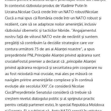
în contextul războiului produs de Vladimir Putin în
Ucraina.Nicolae Ciucă crede într-un NATO robustNicolae
Ciucă a mai spus că România crede într-un NATO robust şi
rezilient, care să se adapteze noilor ameninţări, inclusiv
războiului cibernetic şi tacticilor hibride. ”Angajamentul
nostru faţă de viitorul NATO este de neclintit şi suntem
pregătiţi să contribuim la deciziile strategice care vor
contura următorii 75 de ani ai Alianţei noastre”, a spus
președintele PNL.Principiile Alianţei privind apărarea sunt
crucialeFostul premier a declarat că „principiile Alianţei
privind apărarea reciprocă şi securitatea prin cooperare nu
au fost niciodată mai cruciale, mai ales pe măsură ce
navigăm printre ameninţările complexe şi în continuă
evoluţie ale secolului XXI”.Ce consideră Nicolae
CiucăPreşedintele Senatului consideră că trebuie să
creştem nivelul dialogului politic şi al sprijinului practic
pentru ceilalţi parteneri estici, în special Republica Moldova
şi Georgia. El a subliniat că „forţa NATO constă în unitatea