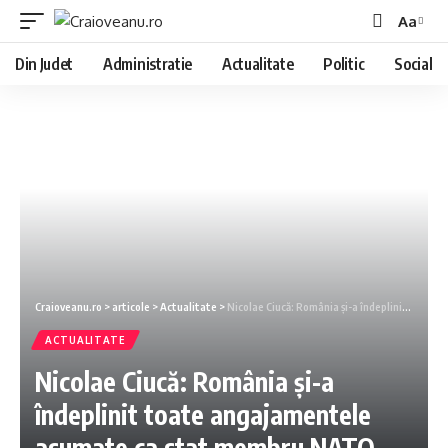
Aa
Din Judet
Administratie
Actualitate
Politic
Social
Craioveanu.ro
>
articole
>
Actualitate
>
Nicolae Ciucă: România și-a îndeplinit toate angajamentele asumate ca stat membru NATO
ACTUALITATE
Nicolae Ciucă: România și-a
îndeplinit toate angajamentele
asumate ca stat membru NATO