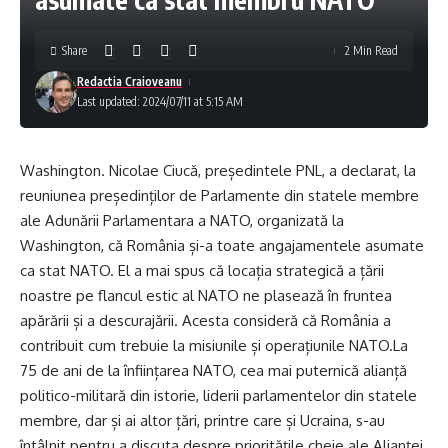
Share
2 Min Read
Redactia Craioveanu
Last updated: 2024/07/11 at 5:15 AM
Washington. Nicolae Ciucă, președintele PNL, a declarat, la
reuniunea președinților de Parlamente din statele membre
ale Adunării Parlamentara a NATO, organizată la
Washington, că România și-a toate angajamentele asumate
ca stat NATO. El a mai spus că locația strategică a țării
noastre pe flancul estic al NATO ne plasează în fruntea
apărării și a descurajării. Acesta consideră că România a
contribuit cum trebuie la misiunile și operațiunile NATO.La
75 de ani de la înființarea NATO, cea mai puternică alianță
politico-militară din istorie, liderii parlamentelor din statele
membre, dar și ai altor țări, printre care și Ucraina, s-au
întâlnit pentru a discuta despre prioritățile cheie ale Alianței,