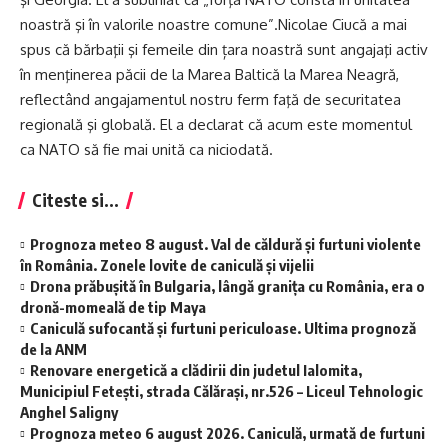
noastră şi în valorile noastre comune”.Nicolae Ciucă a mai
spus că bărbaţii şi femeile din țara noastră sunt angajaţi activ
în menţinerea păcii de la Marea Baltică la Marea Neagră,
reflectând angajamentul nostru ferm faţă de securitatea
regională şi globală. El a declarat că acum este momentul
ca NATO să fie mai unită ca niciodată.
Citeste si...
Prognoza meteo 8 august. Val de căldură și furtuni violente
în România. Zonele lovite de caniculă și vijelii
Drona prăbușită în Bulgaria, lângă granița cu România, era o
dronă-momeală de tip Maya
Caniculă sufocantă și furtuni periculoase. Ultima prognoză
de la ANM
Renovare energetică a clădirii din judetul Ialomita,
Municipiul Fetești, strada Călărași, nr.526 – Liceul Tehnologic
Anghel Saligny
Prognoza meteo 6 august 2026. Caniculă, urmată de furtuni