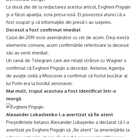
La două zile de la redactarea acestui articol, Evgheni Prigojin
și-a făcut apariția, scria presa rusă. El povestea atunci că a
fost ocupat și că informațiile din presă l-au surprins.
Decesul a fost confirmat imediat
Cazul din 2019 este asemănător cu cel de acum. Deși există
elemente comune, acum confirmările referitoare la decesul
său au venit imediat.
Un canal de Telegram care are relații strânse cu Wagner a
confirmat că Evgheni Prigojin a decedat. Anterior, Agenția
de aviație civilă a Moscovei a confirmat că fostul bucătar al
lui Putin era la bordul aeronavei.
Mai mult, trupul acestuia a fost identificat într-o
morgă.
Alexander Lukashenko l-a avertizat să fie atent
Președintele belarus Alexander Lukașenko a declarat că l-a
avertizat pe Evgheni Prigojin să „fie atent” la amenințările la