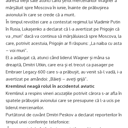
adresa vieții sale atunci când șeful mercenarilor Wagner a
mărșăluit spre Moscova în iunie, înainte de prăbușirea
avionului în care se crede că a murit.
În timpul revoltei care a contestat regimul lui Vladimir Putin
în Rusia, Lukașenko a declarat că l-a avertizat pe Prigojin că
va „muri” dacă va continua să mărșăluiască spre Moscova, la
care, potrivit acestuia, Prigojin ar fi răspuns: „La naiba cu asta
– voi muri”.
El a adăugat că, atunci când liderul Wagner și mâna sa
dreaptă, Dmitri Utkin, care era și el trecut ca pasager pe
Embraer Legacy 600 care s-a prăbușit, au venit să-l vadă, i-a
avertizat pe amândoi: „Băieți – aveți grijă”.
Kremlinul neagă rolul în accidentul aviatic
Kremlinul a respins vineri acuzațiile potrivit cărora s-ar afla în
spatele prăbușirii avionului care se presupune că l-a ucis pe
liderul mercenarilor.
Purtătorul de cuvânt Dmitri Peskov a declarat reporterilor în
timpul unei conferințe telefonice: