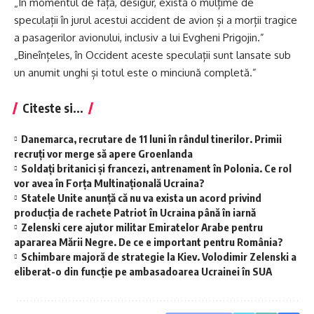
„În momentul de față, desigur, există o mulțime de
speculații în jurul acestui accident de avion și a morții tragice
a pasagerilor avionului, inclusiv a lui Evgheni Prigojin.”
„Bineînțeles, în Occident aceste speculații sunt lansate sub
un anumit unghi și totul este o minciună completă.”
Citeste si...
Danemarca, recrutare de 11 luni în rândul tinerilor. Primii
recruți vor merge să apere Groenlanda
Soldați britanici și francezi, antrenament în Polonia. Ce rol
vor avea în Forța Multinațională Ucraina?
Statele Unite anunță că nu va exista un acord privind
producția de rachete Patriot în Ucraina până în iarnă
Zelenski cere ajutor militar Emiratelor Arabe pentru
apararea Mării Negre. De ce e important pentru România?
Schimbare majoră de strategie la Kiev. Volodimir Zelenski a
eliberat-o din funcție pe ambasadoarea Ucrainei în SUA