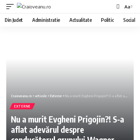
Aa
Din Judet
Administratie
Actualitate
Politic
Social
Craioveanu.ro
>
articole
>
Externe
>
Nu a murit Evgheni Prigojin?! S-a aflat adevărul despre conducătorul grupului Wagner
EXTERNE
Nu a murit Evgheni Prigojin?! S-a
aflat adevărul despre
conducătorul grupului Wagner